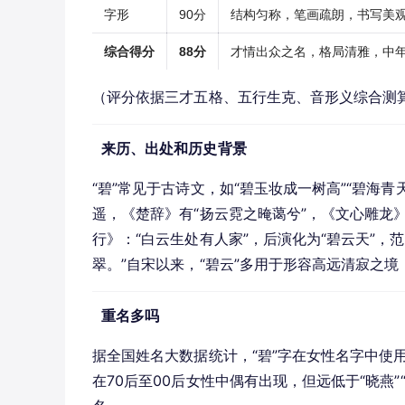
字形
90分
结构匀称，笔画疏朗，书写美
综合得分
88分
才情出众之名，格局清雅，中
（评分依据三才五格、五行生克、音形义综合测
来历、出处和历史背景
“碧”常见于古诗文，如“碧玉妆成一树高”“碧海
遥，《楚辞》有“扬云霓之晻蔼兮”，《文心雕龙》
行》：“白云生处有人家”，后演化为“碧云天”
翠。”自宋以来，“碧云”多用于形容高远清寂之
重名多吗
据全国姓名大数据统计，“碧”字在女性名字中使用
在70后至00后女性中偶有出现，但远低于“晓燕