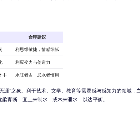
命理建议
韧
利思维敏捷，情感细腻
化
利应变力与创造力
才丰
水旺者吉，忌水者慎用
无涯”之象。利于艺术、文学、教育等需灵感与感知力的领域，
优柔寡断，宜土来制水，或木来泄水，以达平衡。