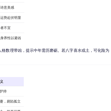
有诗意美感
体运势起伏明显
水者不宜
修身养性以避凶
人格数理带凶，提示中年需历磨砺。若八字喜水或土，可化险为
义
护持
蹇，易陷孤立