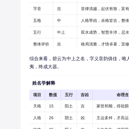
字音
吉
音律清越，起伏有致，富
五格
中
人格带凶，余格皆吉，整
五行
中上
双水成势，智慧丰沛，忌
整体评价
吉
格局清雅，才情卓著，宜
综合来看，碧云为中上之名，字义音韵俱佳，唯
夷，终成大器。
姓名学解释
项目
数值
五行
吉凶
命理含
天格
15
阳土
吉
家世和顺，得祖荫
人格
26
阴土
凶
主运多舛，才高运