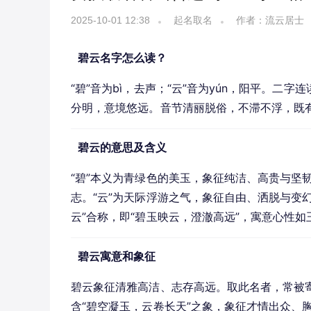
2025-10-01 12:38
起名取名
作者：流云居士
碧云名字怎么读？
“碧”音为bì，去声；“云”音为yún，阳平。
分明，意境悠远。音节清丽脱俗，不滞不浮，既
碧云的意思及含义
“碧”本义为青绿色的美玉，象征纯洁、高贵与坚
志。“云”为天际浮游之气，象征自由、洒脱与变
云”合称，即“碧玉映云，澄澈高远”，寓意心性
碧云寓意和象征
碧云象征清雅高洁、志存高远。取此名者，常被
含“碧空凝玉，云卷长天”之象，象征才情出众、