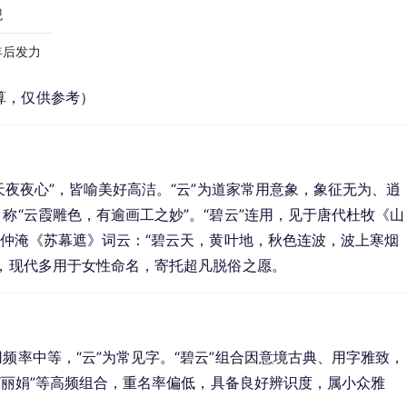
观
年后发力
算，仅供参考）
青天夜夜心”，皆喻美好高洁。“云”为道家常用意象，象征无为、逍
称“云霞雕色，有逾画工之妙”。“碧云”连用，见于唐代杜牧《山
，范仲淹《苏幕遮》词云：“碧云天，黄叶地，秋色连波，波上寒烟
境，现代多用于女性命名，寄托超凡脱俗之愿。
频率中等，“云”为常见字。“碧云”组合因意境古典、用字雅致，
”“丽娟”等高频组合，重名率偏低，具备良好辨识度，属小众雅