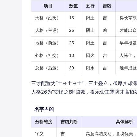
项目
数值
五行
吉凶
天格（姓氏）
15
阳土
吉
得长辈扶
人格（主运）
26
阴土
凶
才能出众
地格（前运）
25
阳土
吉
早年根基
外格（社交）
13
阳火
吉
人缘佳，
总格（后运）
39
阳水
吉
晚年成就
三才配置为“土→土→土”，三土叠立，虽厚实却
人格26为“变怪之谜”凶数，提示命主需防才高招
名字吉凶
分析维度
吉凶判断
具体解析
字义
吉
寓意高洁灵动，意境优美