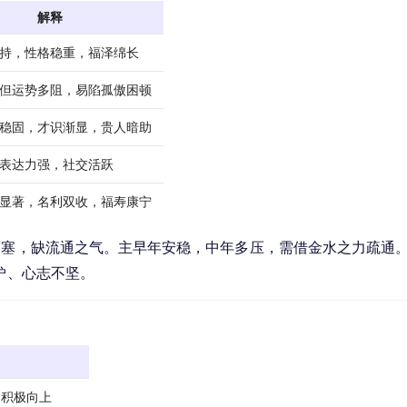
解释
持，性格稳重，福泽绵长
但运势多阻，易陷孤傲困顿
稳固，才识渐显，贵人暗助
表达力强，社交活跃
显著，名利双收，福寿康宁
滞塞，缺流通之气。主早年安稳，中年多压，需借金水之力疏通
妒、心志不坚。
，积极向上