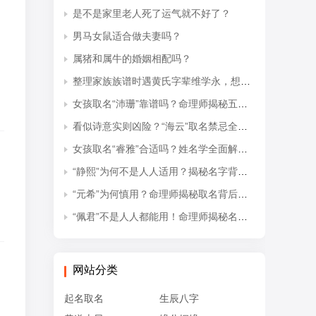
是不是家里老人死了运气就不好了？
男马女鼠适合做夫妻吗？
属猪和属牛的婚姻相配吗？
整理家族族谱时遇黄氏字辈维学永，想知道后续接续的是什么字辈？
女孩取名“沛珊”靠谱吗？命理师揭秘五行隐患与适配命格
看似诗意实则凶险？“海云”取名禁忌全解析
女孩取名“睿雅”合适吗？姓名学全面解读吉凶与禁忌
“静熙”为何不是人人适用？揭秘名字背后的五行失衡与命理隐患
“元希”为何慎用？命理师揭秘取名背后的五行忌讳
“佩君”不是人人都能用！命理师揭秘名字背后的五行杀局与取名禁忌
网站分类
起名取名
生辰八字
，