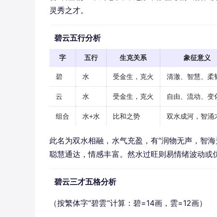
灵秀之才。
碧云五行分析
字
五行
生克关系
象征意义
碧
水
受金生，克火
清澈、智慧、柔
云
水
受金生，克火
自由、流动、变
组合
水+水
比和之势
双水成河，智涌
此名为双水相融，水气充盈，有“润物无声，智海
聪慧通达，情感丰富。然水过旺则易情绪波动或
碧云三才五格分析
（按繁体字“碧雲”计算：碧=14画，雲=12画）