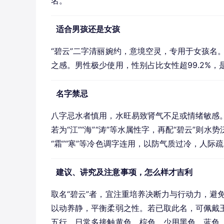
名。
适合男孩还是女孩
“碧云”二字清丽婉约，意境空灵，专用于女孩名。
之感。男性极少使用，性别占比女性超99.2%
名字禁忌
八字忌水者慎用，水旺易致肾气不足或情绪敏感
若为“江”“海”“涛”等水属性字，再配“碧云”则水
“霜”“寒”等冷色调字连用，以防气质过冷，人际
建议、讲究及注意事项，怎么样才吉利
取名“碧云”者，宜注重培养决断力与行动力，避
以动养静，平衡柔弱之性。若已取此名，可佩戴
五行。日常多接触黄色、棕色，少用黑色、蓝色