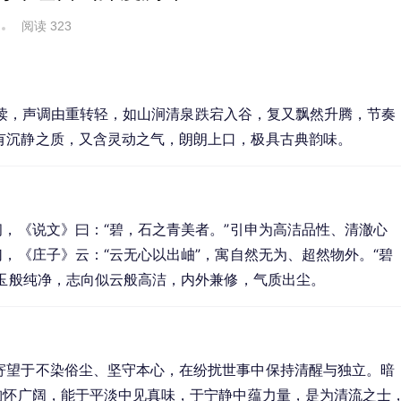
阅读 323
二字连读，声调由重转轻，如山涧清泉跌宕入谷，复又飘然升腾，节奏
有沉静之质，又含灵动之气，朗朗上口，极具古典韵味。
韧，《说文》曰：“碧，石之青美者。”引申为高洁品性、清澈心
幻，《庄子》云：“云无心以出岫”，寓自然无为、超然物外。“碧
如玉般纯净，志向似云般高洁，内外兼修，气质出尘。
寄望于不染俗尘、坚守本心，在纷扰世事中保持清醒与独立。暗
胸怀广阔，能于平淡中见真味，于宁静中蕴力量，是为清流之士