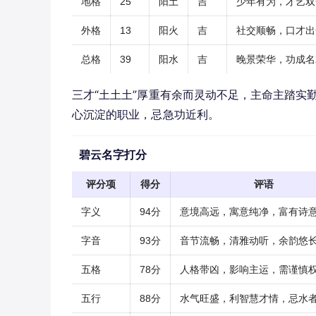
地格
25
阳土
吉
少年有为，才艺双
外格
13
阳火
吉
社交顺畅，口才出
总格
39
阳水
吉
晚景荣华，功成名
三才“土土土”厚重有余而灵动不足，主命主踏实
心沉淀的职业，忌急功近利。
碧云名字打分
评分项
得分
评语
字义
94分
意境高远，寓意纯净，富有诗
字音
93分
音节流畅，清雅动听，余韵悠
五格
78分
人格带凶，影响主运，需谨慎
五行
88分
水气旺盛，利智慧才情，忌水