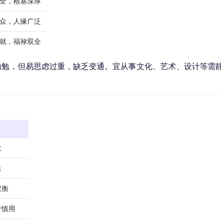
全，根基深厚
众，人缘广泛
就，福禄双全
勤勉，但易思虑过重，缺乏变通。宜从事文化、艺术、设计等需
意
长
权衡
者慎用