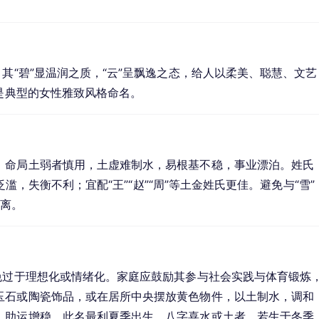
其“碧”显温润之质，“云”呈飘逸之态，给人以柔美、聪慧、文艺
，是典型的女性雅致风格命名。
。命局土弱者慎用，土虚难制水，易根基不稳，事业漂泊。姓氏
势泛滥，失衡不利；宜配“王”“赵”“周”等土金姓氏更佳。避免与“雪”
疏离。
免过于理想化或情绪化。家庭应鼓励其参与社会实践与体育锻炼
玉石或陶瓷饰品，或在居所中央摆放黄色物件，以土制水，调和
，助运增稳。此名最利夏季出生、八字喜水或土者，若生于冬季