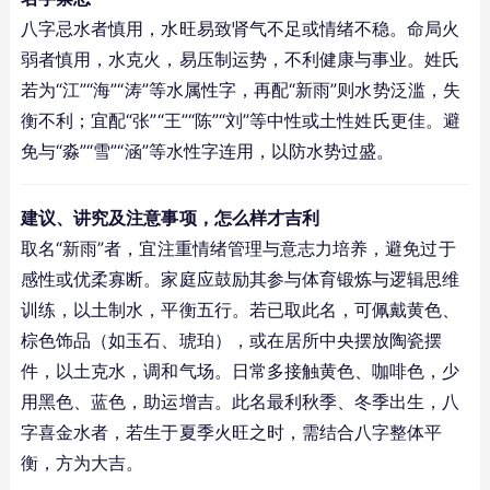
八字忌水者慎用，水旺易致肾气不足或情绪不稳。命局火
弱者慎用，水克火，易压制运势，不利健康与事业。姓氏
若为“江”“海”“涛”等水属性字，再配“新雨”则水势泛滥，失
衡不利；宜配“张”“王”“陈”“刘”等中性或土性姓氏更佳。避
免与“淼”“雪”“涵”等水性字连用，以防水势过盛。
建议、讲究及注意事项，怎么样才吉利
取名“新雨”者，宜注重情绪管理与意志力培养，避免过于
感性或优柔寡断。家庭应鼓励其参与体育锻炼与逻辑思维
训练，以土制水，平衡五行。若已取此名，可佩戴黄色、
棕色饰品（如玉石、琥珀），或在居所中央摆放陶瓷摆
件，以土克水，调和气场。日常多接触黄色、咖啡色，少
用黑色、蓝色，助运增吉。此名最利秋季、冬季出生，八
字喜金水者，若生于夏季火旺之时，需结合八字整体平
衡，方为大吉。