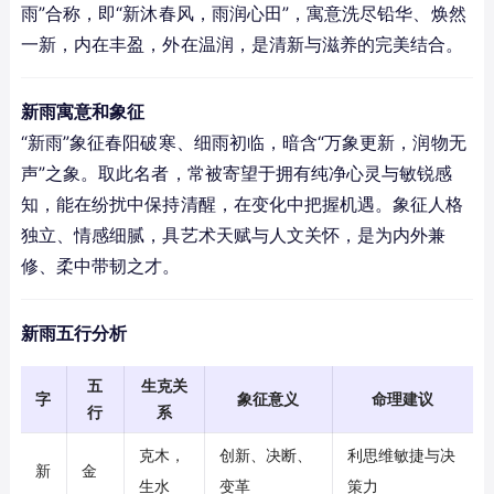
雨”合称，即“新沐春风，雨润心田”，寓意洗尽铅华、焕然
一新，内在丰盈，外在温润，是清新与滋养的完美结合。
新雨寓意和象征
“新雨”象征春阳破寒、细雨初临，暗含“万象更新，润物无
声”之象。取此名者，常被寄望于拥有纯净心灵与敏锐感
知，能在纷扰中保持清醒，在变化中把握机遇。象征人格
独立、情感细腻，具艺术天赋与人文关怀，是为内外兼
修、柔中带韧之才。
新雨五行分析
五
生克关
字
象征意义
命理建议
行
系
克木，
创新、决断、
利思维敏捷与决
新
金
生水
变革
策力