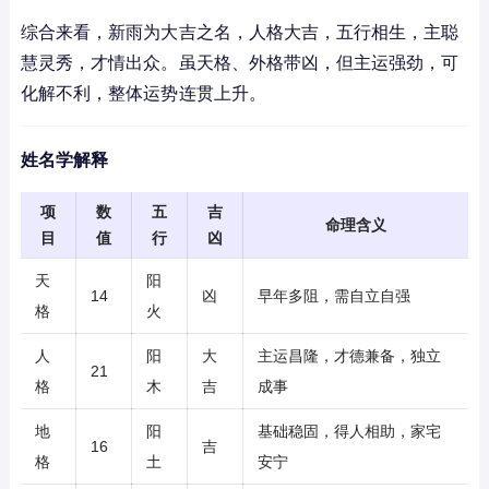
综合来看，新雨为大吉之名，人格大吉，五行相生，主聪
慧灵秀，才情出众。虽天格、外格带凶，但主运强劲，可
化解不利，整体运势连贯上升。
姓名学解释
项
数
五
吉
命理含义
目
值
行
凶
天
阳
14
凶
早年多阻，需自立自强
格
火
人
阳
大
主运昌隆，才德兼备，独立
21
格
木
吉
成事
地
阳
基础稳固，得人相助，家宅
16
吉
格
土
安宁