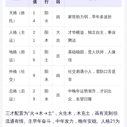
值
行
凶
天格（姓
1
阳
凶
家世助力弱，早年多波折
氏）
4
火
人格（主
2
阳
大
才华横溢，独立自主，事业
运）
1
木
吉
腾达
地格（前
1
阳
基础稳固，贵人扶持，人缘
吉
运）
6
土
佳
外格（社
阳
社交易遇小人，需防口舌是
9
凶
交）
水
非
总格（后
2
阳
中晚年运势渐升，才识出
吉
运）
9
水
众，名望日隆
三才配置为“火→木→土”，火生木，木克土，虽有克制但
流通有情。主早年奋斗，中年发力，晚年安稳。人格21为