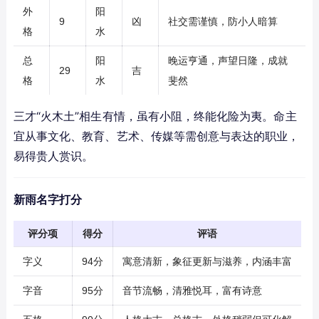
外
阳
9
凶
社交需谨慎，防小人暗算
格
水
总
阳
晚运亨通，声望日隆，成就
29
吉
格
水
斐然
三才“火木土”相生有情，虽有小阻，终能化险为夷。命主
宜从事文化、教育、艺术、传媒等需创意与表达的职业，
易得贵人赏识。
新雨名字打分
评分项
得分
评语
字义
94分
寓意清新，象征更新与滋养，内涵丰富
字音
95分
音节流畅，清雅悦耳，富有诗意