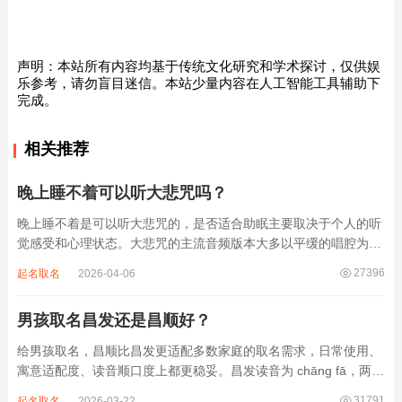
声明：本站所有内容均基于传统文化研究和学术探讨，仅供娱
乐参考，请勿盲目迷信。本站少量内容在人工智能工具辅助下
完成。
相关推荐
晚上睡不着可以听大悲咒吗？
晚上睡不着是可以听大悲咒的，是否适合助眠主要取决于个人的听
觉感受和心理状态。大悲咒的主流音频版本大多以平缓的唱腔为
主，旋律节奏偏慢，没有大幅度的起伏变化，也没有尖锐的音效和
27396
起名取名
2026-04-06
急促的鼓点，这类音频本身具备静心的基础特质。睡前思绪繁杂、
心里焦躁时，轻柔播放大悲咒，能减少大脑胡...
男孩取名昌发还是昌顺好？
给男孩取名，昌顺比昌发更适配多数家庭的取名需求，日常使用、
寓意适配度、读音顺口度上都更稳妥。昌发读音为 chāng fā，两个
字均为阴平声调，连读时没有声调起伏，日常呼喊不够清亮，远距
31791
起名取名
2026-03-22