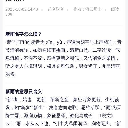
2025-10-02 14:43
起名取名
作者：流云居士
阅读
308
新雨名字怎么读？
“新”与“雨”的读音为 xīn、yǔ，声调为阴平与上声相连，音
节清润婉转，如初春细雨拂面，清新自然。二字连读，气
息流畅，不滞不涩，既有更新之朝气，又含润物之柔情，
听之令人心境澄明，极具文雅气质，男女皆宜，尤显清丽
脱俗。
新雨的意思及含义
“新”者，始也，更新、革新之意，象征万象更新、生机勃
发，如“新岁”“新生”，寓意志向进取、思维活跃；“雨”为天
降甘霖，滋润万物，象征恩泽、教化与成长，《说文》
云：“雨，水从云下也。”引申为温柔润泽、润物无声。“新