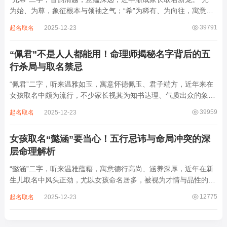
为始、为尊，象征根本与领袖之气；“希”为稀有、为向往，寓意卓
尔不群、心怀大志。组合而成，“元希”似有天纵之才、贵不可言之
39791
起名取名
2025-12-23
象。然姓名非止文雅，实为命理气场之枢纽。一字之选，关乎运途
起伏。“元”属木，“希”藏水火...
“佩君”不是人人都能用！命理师揭秘名字背后的五
行杀局与取名禁忌
“佩君”二字，听来温雅如玉，寓意怀德佩玉、君子端方，近年来在
女孩取名中颇为流行，不少家长视其为知书达理、气质出众的象
征。然姓名之学，根在八字，名若逆势而行，再文雅也成负累。细
39959
起名取名
2025-12-23
察“佩君”之象，实藏金气过旺、木土受制之局，若不顾命主五行强
弱，盲目套用，反易招致体弱多病、意志...
女孩取名“懿涵”要当心！五行忌讳与命局冲突的深
层命理解析
“懿涵”二字，听来温雅蕴藉，寓意德行高尚、涵养深厚，近年在新
生儿取名中风头正劲，尤以女孩命名居多，被视为才情与品性的完
美结合。然姓名之学，根在命局，名若逆势而行，纵然字字珠玑，
12775
起名取名
2025-12-23
也如逆水行舟，徒增心力。细察“懿涵”之象，实藏水势泛滥、土崩
金沉之患，若不顾八字根基，贸然启用...