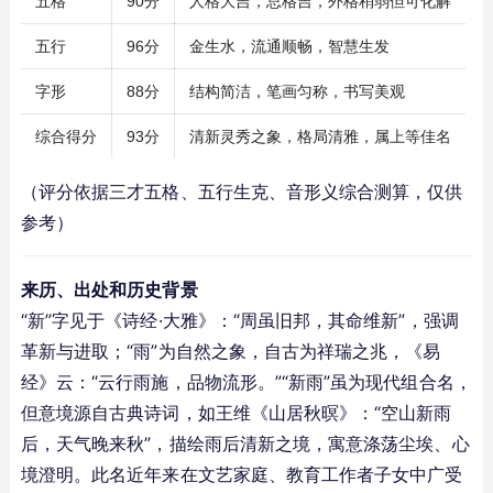
五格
90分
人格大吉，总格吉，外格稍弱但可化解
五行
96分
金生水，流通顺畅，智慧生发
字形
88分
结构简洁，笔画匀称，书写美观
综合得分
93分
清新灵秀之象，格局清雅，属上等佳名
（评分依据三才五格、五行生克、音形义综合测算，仅供
参考）
来历、出处和历史背景
“新”字见于《诗经·大雅》：“周虽旧邦，其命维新”，强调
革新与进取；“雨”为自然之象，自古为祥瑞之兆，《易
经》云：“云行雨施，品物流形。”“新雨”虽为现代组合名，
但意境源自古典诗词，如王维《山居秋暝》：“空山新雨
后，天气晚来秋”，描绘雨后清新之境，寓意涤荡尘埃、心
境澄明。此名近年来在文艺家庭、教育工作者子女中广受