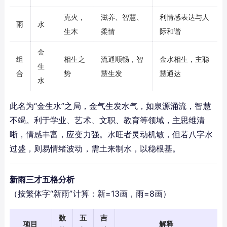
克火，
滋养、智慧、
利情感表达与人
雨
水
生木
柔情
际和谐
金
组
相生之
流通顺畅，智
金水相生，主聪
生
合
势
慧生发
慧通达
水
此名为“金生水”之局，金气生发水气，如泉源涌流，智慧
不竭。利于学业、艺术、文职、教育等领域，主思维清
晰，情感丰富，应变力强。水旺者灵动机敏，但若八字水
过盛，则易情绪波动，需土来制水，以稳根基。
新雨三才五格分析
（按繁体字“新雨”计算：新=13画，雨=8画）
数
五
吉
项目
解释