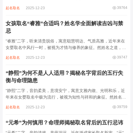
之延伸。若不顾八字寒暖燥湿，妄用“海云”，反成拖累。此名水势
39764
起名取名
2025-12-23
滔天，木浮无根，阴气过重，易致意志不坚、事业漂泊、健康受
损。男子用之多情志难定，女子用之则婚...
女孩取名“睿雅”合适吗？姓名学全面解读吉凶与禁
忌
“睿雅”二字，听来清贵脱俗，寓意聪慧明达、气质高雅，近年来在
女婴取名中风行一时，被视为才情与修养的象征。然姓名之道，贵
在因命施名，名若与八字相悖，纵然字字珠玑，也如履冰负薪，徒
39747
起名取名
2025-12-23
增心力。细察“睿雅”之局，实藏金水成势、火土受制之患，若不顾
命主根基，贸然启用，反易招来体弱多...
“静熙”为何不是人人适用？揭秘名字背后的五行失
衡与命理隐患
“静熙”二字，音韵柔美，意境安宁，寓意文雅内敛、光明和乐，近
年来在女婴取名中极为流行，被视为知性与祥和的象征。然姓名命
理讲究因人而异，名若不合命局，再温婉也成负担。细究“静熙”之
39759
起名取名
2025-12-23
象，实藏金水偏寒、火气受制之弊，若不顾八字强弱，盲目套用，
反易引发体弱多病、意志不坚、事业难...
“元希”为何慎用？命理师揭秘取名背后的五行忌讳
“元希”二字，音韵清越，意蕴深远，近年渐成家长取名新宠。“元”