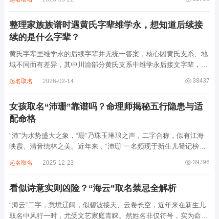
离叫名字时辨识度不高。昌字本义为兴盛、繁茂，发字核心指向发
财、发迹，两个字组合的核心寓...
整理家族族谱时遇黄氏字辈维学永，想知道后续接
续的是什么字辈？
黄氏字辈里维学永的后续字辈并无统一答案，核心因黄氏支系、地
域不同而有差异，其中川渝部分黄氏支系中维学永后接文字辈，完
整顺承为维、学、永、文、明、盛。这个字辈序列是川渝地区黄氏
38437
起名取名
2026-02-14
某支系的续修字辈，在安岳、岳池一带的黄氏族谱里能明确查到，
后续还跟着纲、常、任、本、初，再往后是...
女孩取名“沛珊”靠谱吗？命理师揭秘五行隐患与适
配命格
“沛”为水势盛大之象，“珊”乃珠玉琳琅之声，二字合称，似有江海
映霞、清音绕林之美。近年来，“沛珊”一名频现于新生儿登记榜
上，尤以女婴为多，取其灵动温润、才情出众之意。然姓名非止文
39796
起名取名
2025-12-23
雅符号，实为命理五行流转之枢纽。一字之选，关乎气场平衡。沛
属水，珊属金，金生水则势愈旺。若命...
看似诗意实则凶险？“海云”取名禁忌全解析
“海云”二字，意境辽阔，似碧波接天、云卷长空，近年来在新生儿
取名中风行一时，尤受文艺家庭青睐。然姓名非仅符号，实为命局