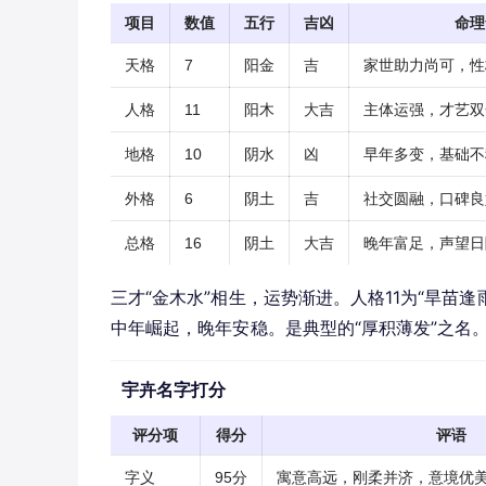
项目
数值
五行
吉凶
命理
天格
7
阳金
吉
家世助力尚可，性
人格
11
阳木
大吉
主体运强，才艺双
地格
10
阴水
凶
早年多变，基础不
外格
6
阴土
吉
社交圆融，口碑良
总格
16
阴土
大吉
晚年富足，声望日
三才“金木水”相生，运势渐进。人格11为“旱苗逢
中年崛起，晚年安稳。是典型的“厚积薄发”之名
宇卉名字打分
评分项
得分
评语
字义
95分
寓意高远，刚柔并济，意境优