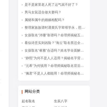
是不是家里老人死了运气就不好了？
男马女鼠适合做夫妻吗？
属猪和属牛的婚姻相配吗？
整理家族族谱时遇黄氏字辈维学永，想知道后续接续的是什么字辈？
女孩取名“沛珊”靠谱吗？命理师揭秘五行隐患与适配命格
看似诗意实则凶险？“海云”取名禁忌全解析
女孩取名“睿雅”合适吗？姓名学全面解读吉凶与禁忌
“静熙”为何不是人人适用？揭秘名字背后的五行失衡与命理隐患
“元希”为何慎用？命理师揭秘取名背后的五行忌讳
“佩君”不是人人都能用！命理师揭秘名字背后的五行杀局与取名禁忌
蕴
网站分类
起名取名
生辰八字