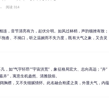
阅读 314
与去声相连，音节清亮有力，起伏分明。如风过林梢，声韵顿挫有致；
不拖沓、不拗口，听之温婉而不失力度，既有大气之象，又含灵
凡，如“气宇轩昂”“宇宙洪荒”，象征格局宏大、志向高远；“卉”
嘉卉”，寓意生机盎然、清雅脱俗。
具开阔胸襟，又不失细腻情怀。此名融合刚柔之美，外显大气，内