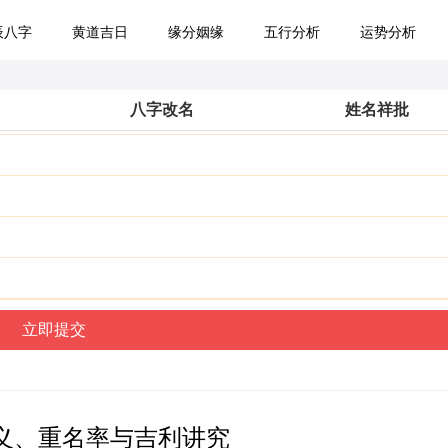
辰八字
黄道吉日
缘分姻缘
五行分析
运势分析
八字改名
姓名祥批
义、重名率与吉利讲究