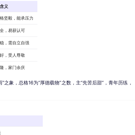
含义
格坚毅，能承压力
全，易获认可
稳，需自立自强
好，受人尊敬
隆，家门余庆
雨”之象，总格16为“厚德载物”之数，主“先苦后甜”，青年历练，
。
美