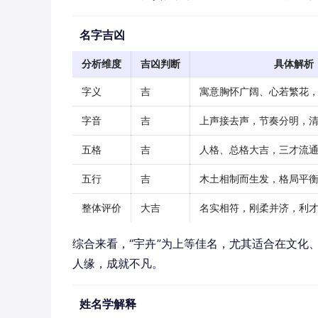
名字吉凶
分析维度
吉凶判断
具体解析
字义
吉
寓意胸怀广阔、心若繁花
字音
吉
上声接去声，节奏分明，
五格
吉
人格、总格大吉，三才流
五行
吉
木土相制而生发，格局平
整体评价
大吉
名实相符，刚柔并济，利
综合来看，“宇卉”为上等佳名，尤其适合在文化
人缘，成就不凡。
姓名学解释