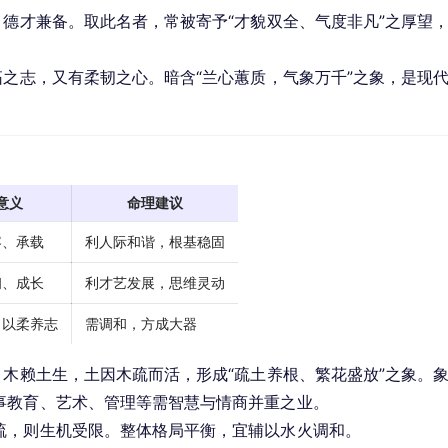
、德才兼备。取此名者，常被寄予“才貌双全、气度非凡”之厚望
拓之志，又有柔韧之心。暗含“兰心蕙质，气象万千”之象，是现
意义
命理建议
容、承载
利人际和谐，根基稳固
韧、成长
利才艺发展，思维灵动
，以柔养志
需调和，方成大器
。木赖土生，土因木疏而活，形成“疏土养根、繁花盛放”之象。
事教育、艺术、管理等需智慧与情商并重之业。
疏，则生机受限。整体格局平衡，宜辅以水火调和。