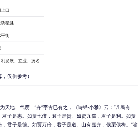
朗上口
运势稳健
体平衡
观
，利发展、立业、扬名
算，仅供参考）
申为天地、气度；“卉”字古已有之，《诗经·小雅》云：“凡民有
，君子是惠。如贾七倍，君子是贵。如贾九倍，君子是利。如贾
倍，君子是德。如贾万倍，君子是道。山有嘉卉，侯栗侯梅。”喻