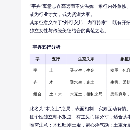
“宇卉”寓意志存高远而不失温婉，象征内外兼修
或为行业才女，或为贤淑大家。
其象征意义在于“外可安邦，内可持家”，既有开
独立女性与传统美德结合的典范之名。
宇卉五行分析
字
五行
生克关系
象征
宇
土
受火生，生金
稳重、包
卉
木
受水生，克土
生机、柔
组合
土 + 木
木克土，相制之局
柔能克刚
此名为“木克土”之局，表面相制，实则互动有情
征个性独立却不叛逆，有主见而懂分寸，适合从
唯需注意：木过旺则土虚，易心浮气躁；土重无