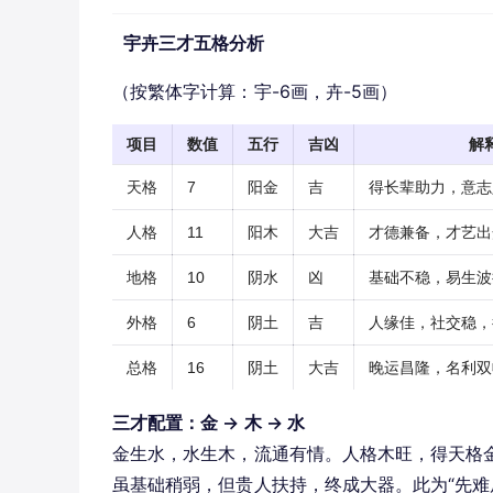
宇卉三才五格分析
（按繁体字计算：宇-6画，卉-5画）
项目
数值
五行
吉凶
解
天格
7
阳金
吉
得长辈助力，意志
人格
11
阳木
大吉
才德兼备，才艺出
地格
10
阴水
凶
基础不稳，易生波
外格
6
阴土
吉
人缘佳，社交稳，
总格
16
阴土
大吉
晚运昌隆，名利双
三才配置：金 → 木 → 水
金生水，水生木，流通有情。人格木旺，得天格金
虽基础稍弱，但贵人扶持，终成大器。此为“先难