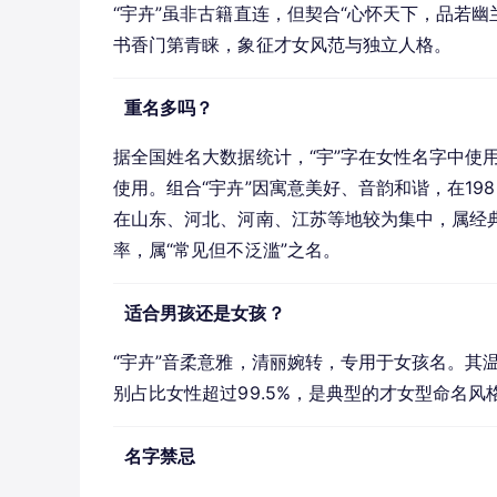
“宇卉”虽非古籍直连，但契合“心怀天下，品若幽
书香门第青睐，象征才女风范与独立人格。
重名多吗？
据全国姓名大数据统计，“宇”字在女性名字中使用
使用。组合“宇卉”因寓意美好、音韵和谐，在198
在山东、河北、河南、江苏等地较为集中，属经典女
率，属“常见但不泛滥”之名。
适合男孩还是女孩？
“宇卉”音柔意雅，清丽婉转，专用于女孩名。其
别占比女性超过99.5%，是典型的才女型命名
名字禁忌