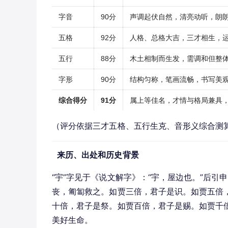
字音
90分
声调起伏自然，清亮动听，朗
五格
92分
人格、总格大吉，三才相生，
五行
88分
木土相制而生发，需调和但整
字形
90分
结构匀称，笔画流畅，书写美
综合得分
91分
属上等佳名，才情与格局兼具
（评分依据三才五格、五行生克、音形义综合测
来历、出处和历史背景
“宇”字见于《说文解字》：“宇，屋边也。”后引
丧，匍匐救之。如贾三倍，君子是识。如贾五倍
十倍，君子是祭。如贾百倍，君子是赐。如贾千
美好生命。