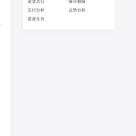
黄道吉日
缘分姻缘
，
五行分析
运势分析
星座生肖
代
象