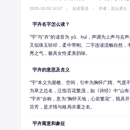
2025-10-02 14:57
起名取名
作者：流云居士
宇卉名字怎么读？
“宇”与“卉”的读音为 yǔ、huì，声调为上声
又似珠玉轻叩，柔中带刚。二字连读流畅自然，
秀之气，极具女性柔美韵味。
宇卉的意思及含义
“宇”本义为屋檐、空间，引申为胸怀广阔、气度不
为草之总名，泛指百花繁茂，如《诗经》中“山有
“宇卉”合称，意为“胸怀天地，心若繁花”，既
芬芳，是才情与格局并重之名。
宇卉寓意和象征