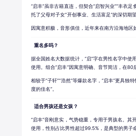
“启丰”虽非古籍直连，但契合“启智兴业”“丰衣
托了父母对子女“开创事业、生活富足”的深切期
因寓意积极，音形俱佳，近年来在南方沿海地区
重名多吗？
据全国姓名大数据统计，“启”字在男性名字中使
使用。组合“启丰”因寓意明确、音节简洁，在80
相较于“子轩”“浩然”等爆款名字，“启丰”更具
度的佳名”。
适合男孩还是女孩？
“启丰”音刚意实，气势稳重，专用于男孩名。其
使用，性别占比男性超过99.5%，是典型的男