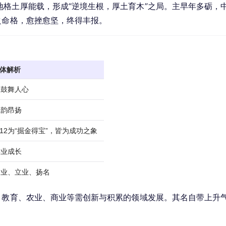
格土厚能载，形成“逆境生根，厚土育木”之局。主早年多砺，
之命格，愈挫愈坚，终得丰报。
体解析
，鼓舞人心
气韵昂扬
格12为“掘金得宝”，皆为成功之象
事业成长
创业、立业、扬名
、教育、农业、商业等需创新与积累的领域发展。其名自带上升