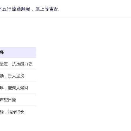
体五行流通顺畅，属上等吉配。
释
坚定，抗压能力强
勃，贵人提携
厚，能聚人聚财
声望日隆
稳，福泽绵长