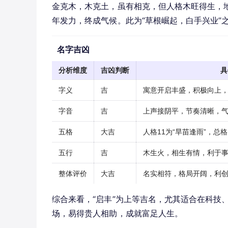
金克木，木克土，虽有相克，但人格木旺得生，地
年发力，终成气候。此为“草根崛起，白手兴业”
名字吉凶
分析维度
吉凶判断
具
字义
吉
寓意开启丰盛，积极向上
字音
吉
上声接阴平，节奏清晰，
五格
大吉
人格11为“旱苗逢雨”，总
五行
吉
木生火，相生有情，利于
整体评价
大吉
名实相符，格局开阔，利
综合来看，“启丰”为上等吉名，尤其适合在科技
场，易得贵人相助，成就富足人生。