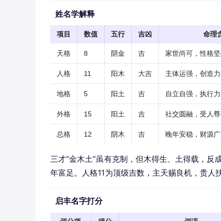
姓名学解释
项目
数值
五行
吉凶
命理
天格
8
阴金
吉
家世尚可，性格坚
人格
11
阳木
大吉
主体运强，创造力
地格
5
阳土
吉
自立自强，执行力
外格
15
阳土
吉
社交圆融，受人尊
总格
12
阴木
吉
晚年安稳，财源广
三才“金木土”虽有克制，但木得生、土得载，反成
年富足。人格11为顶级吉数，主天赐良机，贵人
启丰名字打分