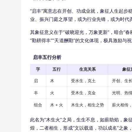
“启丰”寓意志在开创、功成业就，象征人生起步
业、振兴门庭之厚望，或为行业先锋，或为时代
其象征意义在于“破晓迎光，万象更新”，暗合“
“勤耕得丰”“天道酬勤”的文化体现，极具激励与
启丰五行分析
字
五行
生克关系
象征
启
木
受水生，克土
开创、生
丰
火
受木生，克金
光明、热
组合
木 + 火
木生火，相生之势
薪火相传
此名为“木生火”之局，生生不息，如薪助焰，象
煌，二者相生，形成“文以载道，功以成名”之象