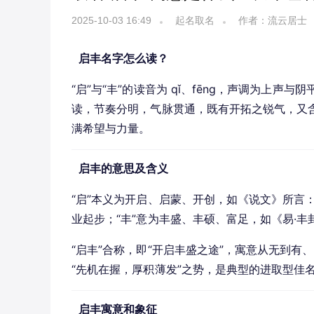
2025-10-03 16:49
起名取名
作者：流云居士
启丰名字怎么读？
“启”与“丰”的读音为 qǐ、fēng，声调为上
读，节奏分明，气脉贯通，既有开拓之锐气，又
满希望与力量。
启丰的意思及含义
“启”本义为开启、启蒙、开创，如《说文》所言
业起步；“丰”意为丰盛、丰硕、富足，如《易·
“启丰”合称，即“开启丰盛之途”，寓意从无到
“先机在握，厚积薄发”之势，是典型的进取型佳
启丰寓意和象征