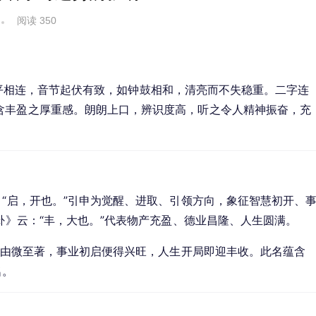
阅读 350
声与阴平相连，音节起伏有致，如钟鼓相和，清亮而不失稳重。二字连
含丰盈之厚重感。朗朗上口，辨识度高，听之令人精神振奋，充
：“启，开也。”引申为觉醒、进取、引领方向，象征智慧初开、
丰卦》云：“丰，大也。”代表物产充盈、德业昌隆、人生圆满。
有、由微至著，事业初启便得兴旺，人生开局即迎丰收。此名蕴含
名。