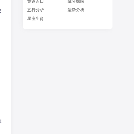
黄道吉日
缘分姻缘
五行分析
运势分析
家
星座生肖
辉