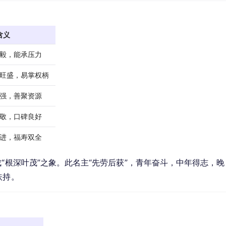
含义
毅，能承压力
旺盛，易掌权柄
强，善聚资源
敬，口碑良好
进，福寿双全
“根深叶茂”之象。此名主“先劳后获”，青年奋斗，中年得志，晚
扶持。