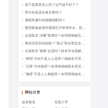
是不是家里老人死了运气就不好了？
男马女鼠适合做夫妻吗？
属猪和属牛的婚姻相配吗？
整理家族族谱时遇黄氏字辈维学永，想知道后续接续的是什么字辈？
女孩取名“沛珊”靠谱吗？命理师揭秘五行隐患与适配命格
看似诗意实则凶险？“海云”取名禁忌全解析
女孩取名“睿雅”合适吗？姓名学全面解读吉凶与禁忌
“静熙”为何不是人人适用？揭秘名字背后的五行失衡与命理隐患
“元希”为何慎用？命理师揭秘取名背后的五行忌讳
事
“佩君”不是人人都能用！命理师揭秘名字背后的五行杀局与取名禁忌
网站分类
起名取名
生辰八字