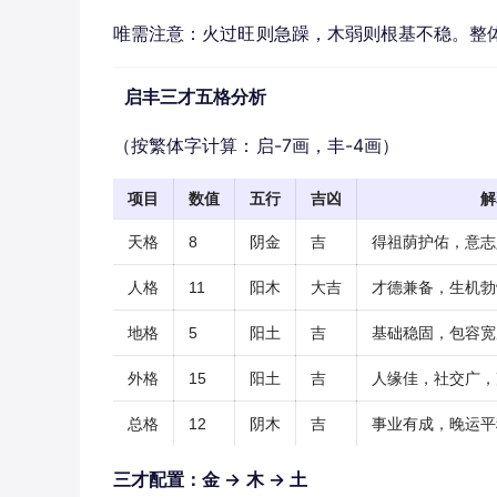
唯需注意：火过旺则急躁，木弱则根基不稳。整
启丰三才五格分析
（按繁体字计算：启-7画，丰-4画）
项目
数值
五行
吉凶
解
天格
8
阴金
吉
得祖荫护佑，意志
人格
11
阳木
大吉
才德兼备，生机勃
地格
5
阳土
吉
基础稳固，包容宽
外格
15
阳土
吉
人缘佳，社交广，
总格
12
阴木
吉
事业有成，晚运平
三才配置：金 → 木 → 土