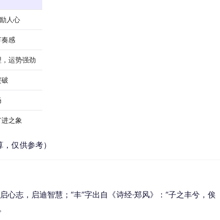
激励人心
节奏感
理，运势强劲
突破
畅
广进之象
算，仅供参考）
开启心志，启迪智慧；“丰”字出自《诗经·郑风》：“子之丰兮，俟
。