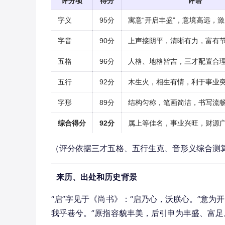
评分项
得分
评语
字义
95分
寓意“开启丰盛”，意境高远，
字音
90分
上声接阴平，清晰有力，富有
五格
96分
人格、地格皆吉，三才配置合
五行
92分
木生火，相生有情，利于事业
字形
89分
结构匀称，笔画简洁，书写流
综合得分
92分
属上等佳名，事业兴旺，财源
（评分依据三才五格、五行生克、音形义综合测
来历、出处和历史背景
“启”字见于《尚书》：“启乃心，沃朕心。”意为
我乎巷兮。”原指容貌丰美，后引申为丰盛、富足