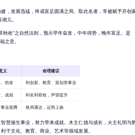
稳健，发展迅猛，终成富足圆满之局。取此名者，常被赋予开创
弄潮儿。
春耕秋收”之自然法则，预示早年奋发，中年得势，晚年富足。是
祝福之意。
意义
命理建议
长、勃发
利创新、教育、策划类事业
情、成就
利名利双收，声望提升
，事业蒸腾
格局通达，运势上扬
征智慧催生事业，努力带来成就。木主仁德与成长，火主礼明与
，利于文化、教育、商业、艺术等领域发展。