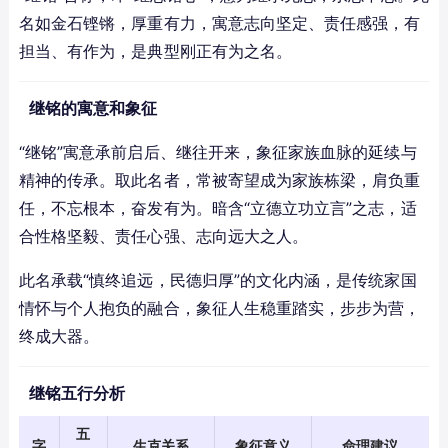
名如金石铿锵，厚重有力，寓意志向坚定、责任感强，有
担当、有作为，是典型刚正有为之名。
继铭的寓意和象征
“继铭”寓意承前启后、继往开来，象征家族血脉的延续与
精神的传承。取此名者，常被寄望成为家族栋梁，肩负重
任，不忘根本，奋发有为。暗含“立德立功立言”之志，适
合性格坚毅、责任心强、志向远大之人。
此名承载“慎终追远，民德归厚”的文化内涵，是传统家国
情怀与个人抱负的融合，象征人生稳重踏实，步步为营，
终成大器。
继铭五行分析
五
字
生克关系
象征意义
命理建议