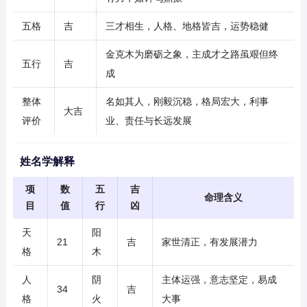
五格
吉
三才相生，人格、地格皆吉，运势稳健
金克木为磨砺之象，主成才之路虽艰但终
五行
吉
成
整体
名如其人，刚毅沉稳，格局宏大，利事
大吉
评价
业、责任与长远发展
姓名学解释
项
数
五
吉
命理含义
目
值
行
凶
天
阳
21
吉
家世清正，有发展潜力
格
木
人
阴
主体运强，意志坚定，易成
34
吉
格
火
大事