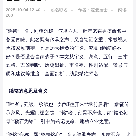
2025-10-04 12:40
起名取名
作者：流云居士
阅读
268
“继铭”一名，刚毅沉稳，气度不凡，近年来在男孩命名中
备受青睐。此名既有传承之志，又含铭记之重，常被视为
承载家族期望、寄寓远大抱负的佳选。究竟“继铭”好不
好？是否适合自家孩子？本文从字义、寓意、五行、三才
五格、吉凶判断、历史出处、重名率、性别适配、禁忌与
调和建议等维度，全面剖析，助您精准择名。
继铭的意思及含义
“继”者，延续、承续也，如“继往开来”“承前启后”，象征传
承家风、光耀门楣之责；“铭”者，刻骨不忘也，如“铭心刻
骨”“勒石为铭”，引申为铭记使命、建功立业之意。
“继铭”合称，即“继志铭心”，意为继承先志，永志不忘。此