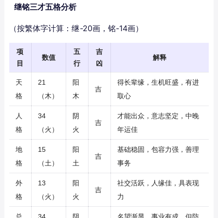
继铭三才五格分析
（按繁体字计算：继-20画，铭-14画）
项
五
吉
数值
解释
目
行
凶
天
21
阳
得长辈缘，生机旺盛，有进
吉
格
（木）
木
取心
人
34
阴
才能出众，意志坚定，中晚
吉
格
（火）
火
年运佳
地
15
阳
基础稳固，包容力强，善理
吉
格
（土）
土
事务
外
13
阳
社交活跃，人缘佳，具表现
吉
格
（火）
火
力
总
34
阴
名望渐显，事业有成，但防