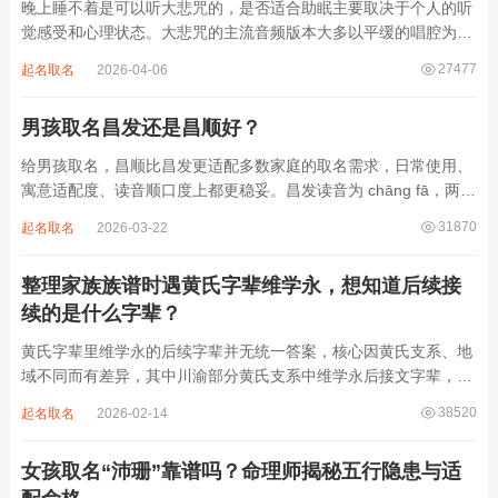
晚上睡不着是可以听大悲咒的，是否适合助眠主要取决于个人的听
觉感受和心理状态。大悲咒的主流音频版本大多以平缓的唱腔为
主，旋律节奏偏慢，没有大幅度的起伏变化，也没有尖锐的音效和
27477
起名取名
2026-04-06
急促的鼓点，这类音频本身具备静心的基础特质。睡前思绪繁杂、
心里焦躁时，轻柔播放大悲咒，能减少大脑胡...
男孩取名昌发还是昌顺好？
给男孩取名，昌顺比昌发更适配多数家庭的取名需求，日常使用、
寓意适配度、读音顺口度上都更稳妥。昌发读音为 chāng fā，两个
字均为阴平声调，连读时没有声调起伏，日常呼喊不够清亮，远距
31870
起名取名
2026-03-22
离叫名字时辨识度不高。昌字本义为兴盛、繁茂，发字核心指向发
财、发迹，两个字组合的核心寓...
整理家族族谱时遇黄氏字辈维学永，想知道后续接
续的是什么字辈？
黄氏字辈里维学永的后续字辈并无统一答案，核心因黄氏支系、地
域不同而有差异，其中川渝部分黄氏支系中维学永后接文字辈，完
整顺承为维、学、永、文、明、盛。这个字辈序列是川渝地区黄氏
38520
起名取名
2026-02-14
某支系的续修字辈，在安岳、岳池一带的黄氏族谱里能明确查到，
后续还跟着纲、常、任、本、初，再往后是...
女孩取名“沛珊”靠谱吗？命理师揭秘五行隐患与适