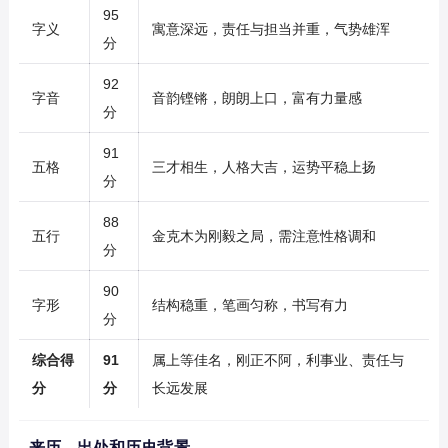
95
字义
寓意深远，责任与担当并重，气势雄浑
分
92
字音
音韵铿锵，朗朗上口，富有力量感
分
91
五格
三才相生，人格大吉，运势平稳上扬
分
88
五行
金克木为刚毅之局，需注意性格调和
分
90
字形
结构稳重，笔画匀称，书写有力
分
综合得
91
属上等佳名，刚正不阿，利事业、责任与
分
分
长远发展
来历、出处和历史背景