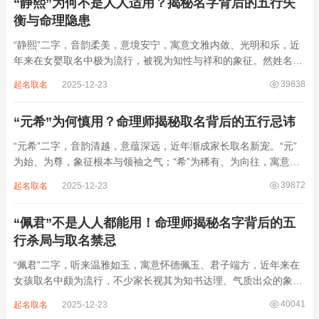
“静熙”为何不是人人适用？揭秘名字背后的五行失
衡与命理隐患
“静熙”二字，音韵柔美，意境安宁，寓意文雅内敛、光明和乐，近
年来在女婴取名中极为流行，被视为知性与祥和的象征。然姓名命
理讲究因人而异，名若不合命局，再温婉也成负担。细究“静熙”之
39838
起名取名
2025-12-23
象，实藏金水偏寒、火气受制之弊，若不顾八字强弱，盲目套用，
反易引发体弱多病、意志不坚、事业难...
“元希”为何慎用？命理师揭秘取名背后的五行忌讳
“元希”二字，音韵清越，意蕴深远，近年渐成家长取名新宠。“元”
为始、为尊，象征根本与领袖之气；“希”为稀有、为向往，寓意卓
尔不群、心怀大志。组合而成，“元希”似有天纵之才、贵不可言之
39872
起名取名
2025-12-23
象。然姓名非止文雅，实为命理气场之枢纽。一字之选，关乎运途
起伏。“元”属木，“希”藏水火...
“佩君”不是人人都能用！命理师揭秘名字背后的五
行杀局与取名禁忌
“佩君”二字，听来温雅如玉，寓意怀德佩玉、君子端方，近年来在
女孩取名中颇为流行，不少家长视其为知书达理、气质出众的象
征。然姓名之学，根在八字，名若逆势而行，再文雅也成负累。细
40041
起名取名
2025-12-23
察“佩君”之象，实藏金气过旺、木土受制之局，若不顾命主五行强