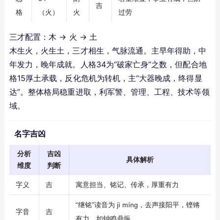
吉
格
（火）
火
过劳
三才配置：木 → 火 → 土
木生火，火生土，三才相生，气脉流通。主早年得助，中
年发力，晚年成就。人格34为“破家亡身”之数，但配合地
格15厚土承载，反化危机为转机，主“大器晚成，终得显
达”。整体格局稳重进取，利军警、管理、工程、技术等领
域。
名字吉凶
分析
吉凶
具体解析
维度
判断
字义
吉
寓意担当、铭记、传承，厚重有力
“继铭”读音为 jì míng，去声接阳平，铿锵
字音
吉
有力，如钟鸣鼎振