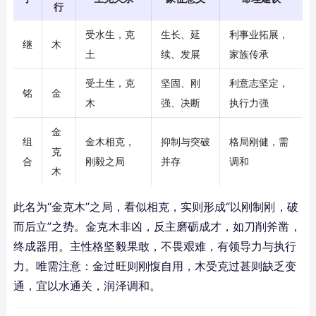
行
受水生，克
生长、延
利事业拓展，
继
木
土
续、发展
家族传承
受土生，克
坚固、刚
利意志坚定，
铭
金
木
强、决断
执行力强
金
组
金木相克，
抑制与突破
格局刚健，需
克
合
刚毅之局
并存
调和
木
此名为“金克木”之局，看似相克，实则形成“以刚制刚，破
而后立”之势。金克木非凶，反主磨砺成才，如刀削斧凿，
终成器用。主性格坚毅果敢，不畏艰难，有领导力与执行
力。唯需注意：金过旺则刚愎自用，木受克过甚则缺乏变
通，宜以水通关，润泽调和。