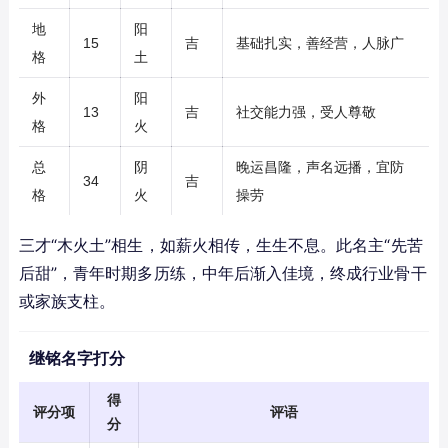
地
阳
15
吉
基础扎实，善经营，人脉广
格
土
外
阳
13
吉
社交能力强，受人尊敬
格
火
总
阴
晚运昌隆，声名远播，宜防
34
吉
格
火
操劳
三才“木火土”相生，如薪火相传，生生不息。此名主“先苦
后甜”，青年时期多历练，中年后渐入佳境，终成行业骨干
或家族支柱。
继铭名字打分
得
评分项
评语
分