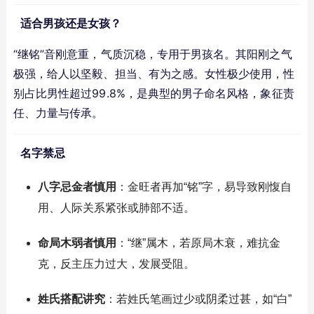
适合男孩还是女孩？
“继铭”音刚意重，气质沉稳，专用于男孩名。其阳刚之气
极强，给人以坚毅、担当、有为之感。女性极少使用，性
别占比男性超过99.8%，是典型的男子命名风格，象征责
任、力量与传承。
名字禁忌
八字忌金者慎用
：金旺者再加“铭”字，易导致刚愎自
用、人际关系紧张或肺部不适。
命局木弱者慎用
：“继”属木，若原局木衰，难抗金
克，反主压力过大，发展受阻。
姓氏搭配讲究
：若姓氏笔画过少或阴柔过甚，如“白”