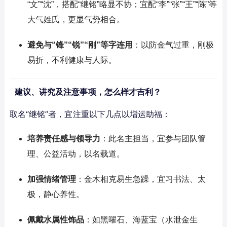
“文”“沈”，搭配“继铭”略显不协；宜配“李”“张”“王”“陈”等
大气姓氏，更显气势相合。
避免与“锋”“锐”“刚”等字连用
：以防金气过重，刚极
易折，不利健康与人际。
建议、讲究及注意事项，怎么样才吉利？
取名“继铭”者，宜注重以下几点以增运助福：
培养责任感与领导力
：此名主担当，宜参与团队管
理、公益活动，以名载道。
加强情绪管理
：金木相克易生急躁，宜习书法、太
极，静心养性。
佩戴水属性饰品
：如黑曜石、海蓝宝（水泄金生