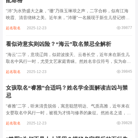
配命格
“沛”为水势盛大之象，“珊”乃珠玉琳琅之声，二字合称，似有江海
映霞、清音绕林之美。近年来，“沛珊”一名频现于新生儿登记榜
上，尤以女婴为多，取其灵动温润、才情出众之意。然姓名非止文
39877
起名取名
2025-12-23
雅符号，实为命理五行流转之枢纽。一字之选，关乎气场平衡。沛
属水，珊属金，金生水则势愈旺。若命...
看似诗意实则凶险？“海云”取名禁忌全解析
“海云”二字，意境辽阔，似碧波接天、云卷长空，近年来在新生儿
取名中风行一时，尤受文艺家庭青睐。然姓名非仅符号，实为命局
之延伸。若不顾八字寒暖燥湿，妄用“海云”，反成拖累。此名水势
39845
起名取名
2025-12-23
滔天，木浮无根，阴气过重，易致意志不坚、事业漂泊、健康受
损。男子用之多情志难定，女子用之则婚...
女孩取名“睿雅”合适吗？姓名学全面解读吉凶与禁
忌
“睿雅”二字，听来清贵脱俗，寓意聪慧明达、气质高雅，近年来在
女婴取名中风行一时，被视为才情与修养的象征。然姓名之道，贵
在因命施名，名若与八字相悖，纵然字字珠玑，也如履冰负薪，徒
39828
起名取名
2025-12-23
增心力。细察“睿雅”之局，实藏金水成势、火土受制之患，若不顾
命主根基，贸然启用，反易招来体弱多...