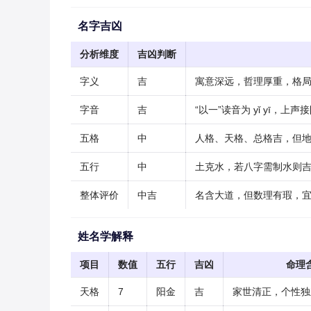
名字吉凶
分析维度
吉凶判断
字义
吉
寓意深远，哲理厚重，格
字音
吉
“以一”读音为 yǐ yī，
五格
中
人格、天格、总格吉，但
五行
中
土克水，若八字需制水则
整体评价
中吉
名含大道，但数理有瑕，
姓名学解释
项目
数值
五行
吉凶
命理
天格
7
阳金
吉
家世清正，个性独