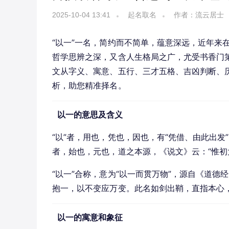
2025-10-04 13:41
起名取名
作者：流云居士
“以一”一名，简约而不简单，蕴意深远，近年来
哲学思辨之深，又含人生格局之广，尤受书香门第
文从字义、寓意、五行、三才五格、吉凶判断、
析，助您精准择名。
以一的意思及含义
“以”者，用也，凭也，因也，有“凭借、由此出发”
者，始也，元也，道之本源，《说文》云：“惟初
“以一”合称，意为“以一而贯万物”，源自《道德
抱一，以不变应万变。此名如剑出鞘，直指本心
以一的寓意和象征