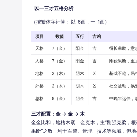
以一三才五格分析
（按繁体字计算：以-6画，一-1画）
项目
数值
五行
吉凶
天格
7（金）
阳金
吉
得长辈助，意
人格
7（金）
阳金
吉
刚毅果断，重
地格
2（木）
阴木
凶
基础不稳，易
外格
2（木）
阴木
凶
社交被动，易
总格
8（金）
阴金
吉
中晚年运佳，
三才配置：金 → 金 → 木
金金比和，地格木弱，金克木，主“刚强克柔，根
果断”之数，利于军警、管理、技术等领域，但地