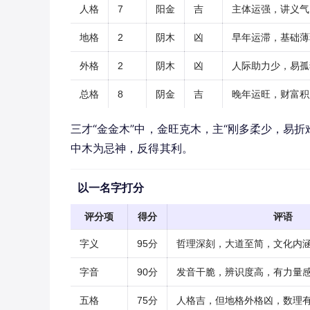
人格
7
阳金
吉
主体运强，讲义气
地格
2
阴木
凶
早年运滞，基础薄
外格
2
阴木
凶
人际助力少，易孤
总格
8
阴金
吉
晚年运旺，财富积
三才“金金木”中，金旺克木，主“刚多柔少，易
中木为忌神，反得其利。
以一名字打分
评分项
得分
评语
字义
95分
哲理深刻，大道至简，文化内
字音
90分
发音干脆，辨识度高，有力量
五格
75分
人格吉，但地格外格凶，数理