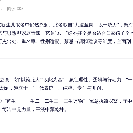
阅读 305
在新生儿取名中悄然兴起。此名取自“大道至简，以一统万”，既
与思想型家庭青睐。究竟“以一”好不好？是否适合自家孩子？
历史出处、重名率、性别适配、禁忌与调和建议等维度，全面剖
之意，如“以德服人”“以此为基”，象征理性、逻辑与行动力；“一
太始，道立于一”，代表统一、纯粹、专注与开创。
经》“道生一，一生二，二生三，三生万物”，寓意执简驭繁，守中
，简洁中见力量，平淡中藏乾坤。