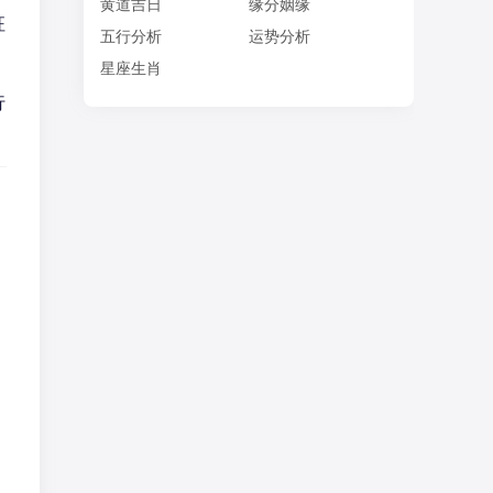
黄道吉日
缘分姻缘
征
五行分析
运势分析
星座生肖
行
，