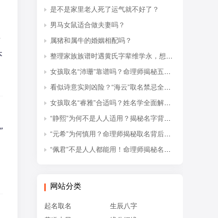
是不是家里老人死了运气就不好了？
男马女鼠适合做夫妻吗？
有
属猪和属牛的婚姻相配吗？
本
整理家族族谱时遇黄氏字辈维学永，想知道后续接续的是什么字辈？
女孩取名“沛珊”靠谱吗？命理师揭秘五行隐患与适配命格
看似诗意实则凶险？“海云”取名禁忌全解析
女孩取名“睿雅”合适吗？姓名学全面解读吉凶与禁忌
“静熙”为何不是人人适用？揭秘名字背后的五行失衡与命理隐患
”
“元希”为何慎用？命理师揭秘取名背后的五行忌讳
“佩君”不是人人都能用！命理师揭秘名字背后的五行杀局与取名禁忌
网站分类
起名取名
生辰八字