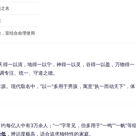
适之名
爽
缺，宜结合命理使用
，天得一以清，地得一以宁，神得一以灵，谷得一以盈，万物得一
强调专注、统一、守道之德。
源。现代取名中，“以一”多用于男孩，寓意“执一而动天下”，体
。
约每亿人中有3万余人；“一”字常见，但多用于“一鸣”“一帆”等
极低
，辨识度极高，适合追求独特性的家庭。