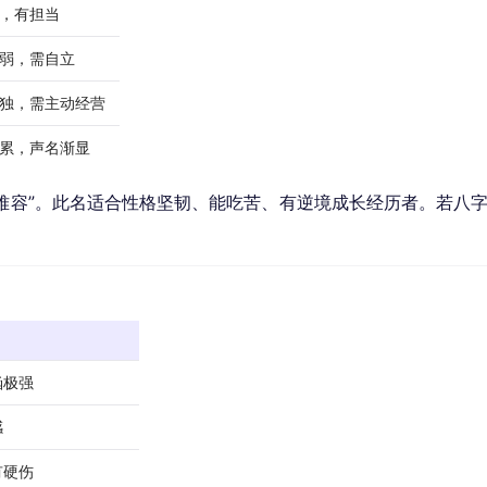
，有担当
弱，需自立
独，需主动经营
累，声名渐显
折难容”。此名适合性格坚韧、能吃苦、有逆境成长经历者。若八
涵极强
感
有硬伤