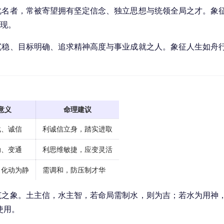
此名者，常被寄望拥有坚定信念、独立思想与统领全局之才。象
体现。
沉稳、目标明确、追求精神高度与事业成就之人。象征人生如舟
意义
命理建议
载、诚信
利诚信立身，踏实进取
动、变通
利思维敏捷，应变灵活
，化动为静
需调和，防压制才华
范之象。土主信，水主智，若命局需制水，则为吉；若水为用神
使用。