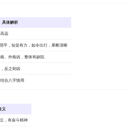
具体解析
局高远
上声接阴平，短促有力，如令出行，果断清晰
地格、外格凶，整体有缺陷
吉，反之则凶
宜结合八字慎用
含义
立，有奋斗精神