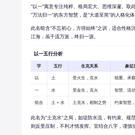
“以一”寓意专注纯粹、格局宏大、思维深邃。取
“万法归一”的东方智慧，是“大道至简”的人格化
此名暗含“不忘初心，方得始终”之训，适合性格
江海，虽千流万派，终归一源。
以一五行分析
字
五行
生克关系
象征
以
土
受火生，克水
稳重、承
一
水
受金生，克火
智慧、流
组合
土 + 水
土克水，相制之势
约束智慧
此名为“土克水”之局，如堤防水流，有约束、规
则反受压制，不利才情发挥。宜结合八字，谨慎