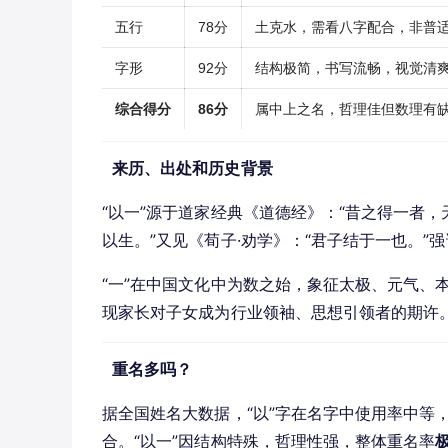
五行
78分
土克水，需看八字配合，非普
字形
92分
结构极简，书写流畅，视觉清
综合得分
86分
属中上之名，哲理佳但数理有
来历、出处和历史背景
“以一”源于道家经典《道德经》：“昔之得一者
以生。”又见《荀子·劝学》：“君子结于一也。”
“一”在中国文化中为数之始，象征太极、元气、本
现家长对子女成为行业领袖、思想引领者的期许
重名多吗？
据全国姓名大数据，“以”字在名字中使用率中等，
合。“以一”因结构特殊，哲理性强，整体重名率