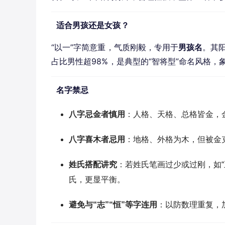
适合男孩还是女孩？
“以一”字简意重，气质刚毅，专用于
男孩名
。其
占比男性超98%，是典型的“智将型”命名风格
名字禁忌
八字忌金者慎用
：人格、天格、总格皆金，
八字喜木者忌用
：地格、外格为木，但被金
姓氏搭配讲究
：若姓氏笔画过少或过刚，如“王”“
氏，更显平衡。
避免与“志”“恒”等字连用
：以防数理重复，