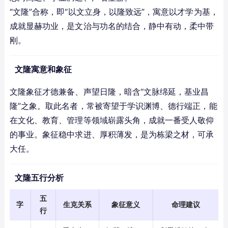
“文隆”合称，即“以文立身，以隆致远”，寓意以才学为基，
成就显赫功业，是文治与功名的结合，静中有动，柔中带
刚。
文隆寓意和象征
文隆象征才德兼备、声望日隆，暗含“文脉绵延，基业昌
隆”之象。取此名者，常被寄望于学识渊博、德行端正，能
在文化、教育、管理等领域崭露头角，成就一番受人敬仰
的事业。象征稳中求进、厚积薄发，是为栋梁之材，可承
大任。
文隆五行分析
五
字
生克关系
象征意义
命理建议
行