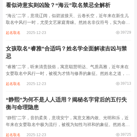
看似诗意实则凶险？“海云”取名禁忌全解析
“海云”二字，意境辽阔，似碧波接天、云卷长空，近年来在新生儿
取名中风行一时，尤受文艺家庭青睐。然姓名非仅符号，实为命局
之延伸。若不顾八字寒暖燥湿，妄用“海云”，反成拖累。此名水势
39729
起名取名
2025-12-23
滔天，木浮无根，阴气过重，易致意志不坚、事业漂泊、健康受
损。男子用之多情志难定，女子用之则婚...
女孩取名“睿雅”合适吗？姓名学全面解读吉凶与禁
忌
“睿雅”二字，听来清贵脱俗，寓意聪慧明达、气质高雅，近年来在
女婴取名中风行一时，被视为才情与修养的象征。然姓名之道，贵
在因命施名，名若与八字相悖，纵然字字珠玑，也如履冰负薪，徒
39713
起名取名
2025-12-23
增心力。细察“睿雅”之局，实藏金水成势、火土受制之患，若不顾
命主根基，贸然启用，反易招来体弱多...
“静熙”为何不是人人适用？揭秘名字背后的五行失
衡与命理隐患
“静熙”二字，音韵柔美，意境安宁，寓意文雅内敛、光明和乐，近
年来在女婴取名中极为流行，被视为知性与祥和的象征。然姓名命
理讲究因人而异，名若不合命局，再温婉也成负担。细究“静熙”之
39725
起名取名
2025-12-23