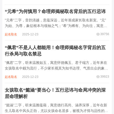
象，实藏金水偏寒、火气受制之弊，若不顾八字强弱，盲目套用，
反易引发体弱多病、意志不坚、事业难...
“元希”为何慎用？命理师揭秘取名背后的五行忌讳
“元希”二字，音韵清越，意蕴深远，近年渐成家长取名新宠。“元”
为始、为尊，象征根本与领袖之气；“希”为稀有、为向往，寓意卓
尔不群、心怀大志。组合而成，“元希”似有天纵之才、贵不可言之
39756
起名取名
2025-12-23
象。然姓名非止文雅，实为命理气场之枢纽。一字之选，关乎运途
起伏。“元”属木，“希”藏水火...
“佩君”不是人人都能用！命理师揭秘名字背后的五
行杀局与取名禁忌
“佩君”二字，听来温雅如玉，寓意怀德佩玉、君子端方，近年来在
女孩取名中颇为流行，不少家长视其为知书达理、气质出众的象
征。然姓名之学，根在八字，名若逆势而行，再文雅也成负累。细
39923
起名取名
2025-12-23
察“佩君”之象，实藏金气过旺、木土受制之局，若不顾命主五行强
弱，盲目套用，反易招致体弱多病、意志...
女孩取名“懿涵”要当心！五行忌讳与命局冲突的深
层命理解析
“懿涵”二字，听来温雅蕴藉，寓意德行高尚、涵养深厚，近年在新
生儿取名中风头正劲，尤以女孩命名居多，被视为才情与品性的完