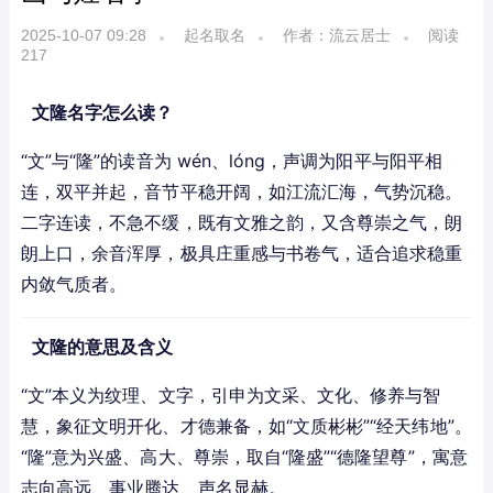
2025-10-07 09:28
起名取名
作者：流云居士
阅读
217
文隆名字怎么读？
“文”与“隆”的读音为 wén、lóng，声调为阳平与阳平相
连，双平并起，音节平稳开阔，如江流汇海，气势沉稳。
二字连读，不急不缓，既有文雅之韵，又含尊崇之气，朗
朗上口，余音浑厚，极具庄重感与书卷气，适合追求稳重
内敛气质者。
文隆的意思及含义
“文”本义为纹理、文字，引申为文采、文化、修养与智
慧，象征文明开化、才德兼备，如“文质彬彬”“经天纬地”。
“隆”意为兴盛、高大、尊崇，取自“隆盛”“德隆望尊”，寓意
志向高远、事业腾达、声名显赫。