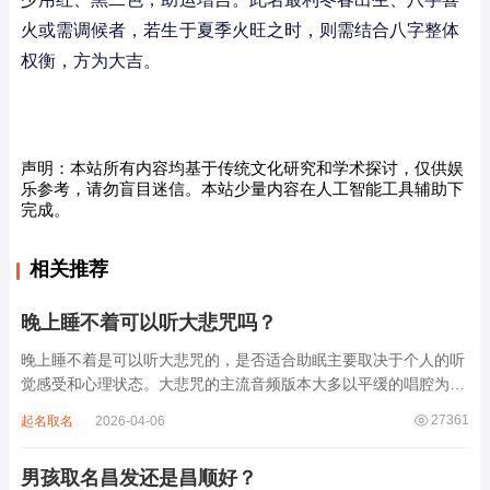
火或需调候者，若生于夏季火旺之时，则需结合八字整体
权衡，方为大吉。
声明：本站所有内容均基于传统文化研究和学术探讨，仅供娱
乐参考，请勿盲目迷信。本站少量内容在人工智能工具辅助下
完成。
相关推荐
晚上睡不着可以听大悲咒吗？
晚上睡不着是可以听大悲咒的，是否适合助眠主要取决于个人的听
觉感受和心理状态。大悲咒的主流音频版本大多以平缓的唱腔为
主，旋律节奏偏慢，没有大幅度的起伏变化，也没有尖锐的音效和
27361
起名取名
2026-04-06
急促的鼓点，这类音频本身具备静心的基础特质。睡前思绪繁杂、
心里焦躁时，轻柔播放大悲咒，能减少大脑胡...
男孩取名昌发还是昌顺好？