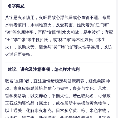
名字禁忌
八字忌火者慎用，火旺易致心浮气躁或心血管不适。命局
水弱者慎用，水弱难克火，反受其害。姓氏若为“江”“海”
“涛”等水属性字，再配“文隆”则水火相战，易生波折；宜配
“王”“李”“张”等中性姓氏，或“林”“陈”等木性姓氏（木生
火），以助火势。避免与“炎”“炜”“灿”等火性字连用，以防
火过旺而失衡。
建议、讲究及注意事项，怎么样才吉利
取名“文隆”者，宜注重情绪稳定与健康调养，避免急躁冲
动。家庭应鼓励其培养耐心与韧性，多参与文化、艺术、
哲学类活动，以文养心，平衡火性。若已取此名，可佩戴
玉石或陶瓷饰品（属土），或在居所中央摆放黄色物件，
以土通关，化解水火相克。日常多穿黄、棕、米色衣物，
少用红、黑二色，助运增吉。此名最利冬春出生、八字喜