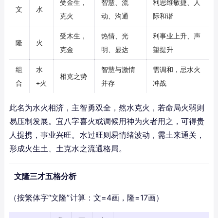
受金生，
智慧、流
利思维敏捷、人
文
水
克火
动、沟通
际和谐
受木生，
热情、光
利事业上升、声
隆
火
克金
明、显达
望提升
组
水
智慧与激情
需调和，忌水火
相克之势
合
+火
并存
冲战
此名为水火相济，主智勇双全，然水克火，若命局火弱则
易压制发展。宜八字喜火或调候用神为火者用之，可得贵
人提携，事业兴旺。水过旺则易情绪波动，需土来通关，
形成火生土、土克水之流通格局。
文隆三才五格分析
（按繁体字“文隆”计算：文=4画，隆=17画）