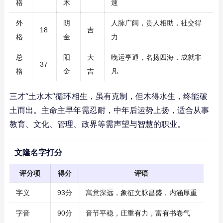
格
木
速
外
阴
人脉广阔，贵人相助，社交得
18
吉
格
金
力
总
阳
大
晚运亨通，名扬四海，成就非
37
格
金
吉
凡
三才“土水木”循环相生，虽有克制，但木得水生，终能破
土而出。主命主早年需忍耐，中年后运势上扬，适合从事
教育、文化、管理、政界等需声望与智慧的职业。
文隆名字打分
评分项
得分
评语
字义
93分
寓意深远，象征文脉昌盛，内涵厚重
字音
90分
音节平稳，庄重有力，富有书卷气