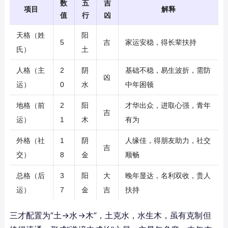
数
五
吉
项目
解释
值
行
凶
天格（姓
阳
5
吉
家运安稳，得长辈扶持
氏）
土
人格（主
2
阴
基础不稳，易生波折，需防
凶
运）
0
水
中年困顿
地格（前
2
阳
才华出众，进取心强，青年
吉
运）
1
木
有为
外格（社
1
阴
人缘佳，得朋友助力，社交
吉
交）
8
金
顺畅
总格（后
3
阳
大
晚年显达，名利双收，贵人
运）
7
金
吉
扶持
三才配置为“土→水→木”，土克水，水生木，虽有克制但