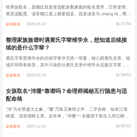
给男孩取名，昌顺比昌发更适配多数家庭的取名需求，日常使用、
寓意适配度、读音顺口度上都更稳妥。昌发读音为 chāng fā，两个
字均为阴平声调，连读时没有声调起伏，日常呼喊不够清亮，远距
31756
起名取名
2026-03-22
离叫名字时辨识度不高。昌字本义为兴盛、繁茂，发字核心指向发
财、发迹，两个字组合的核心寓...
整理家族族谱时遇黄氏字辈维学永，想知道后续接
续的是什么字辈？
黄氏字辈里维学永的后续字辈并无统一答案，核心因黄氏支系、地
域不同而有差异，其中川渝部分黄氏支系中维学永后接文字辈，完
整顺承为维、学、永、文、明、盛。这个字辈序列是川渝地区黄氏
38402
起名取名
2026-02-14
某支系的续修字辈，在安岳、岳池一带的黄氏族谱里能明确查到，
后续还跟着纲、常、任、本、初，再往后是...
女孩取名“沛珊”靠谱吗？命理师揭秘五行隐患与适
配命格
“沛”为水势盛大之象，“珊”乃珠玉琳琅之声，二字合称，似有江海
映霞、清音绕林之美。近年来，“沛珊”一名频现于新生儿登记榜
上，尤以女婴为多，取其灵动温润、才情出众之意。然姓名非止文
39762
起名取名
2025-12-23
雅符号，实为命理五行流转之枢纽。一字之选，关乎气场平衡。沛
属水，珊属金，金生水则势愈旺。若命...