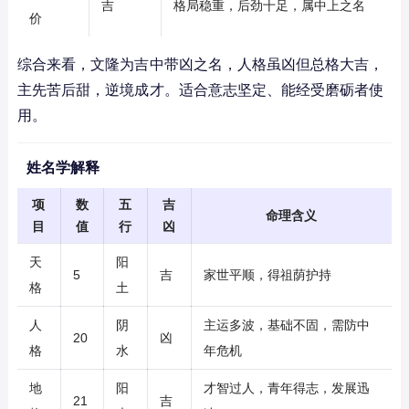
吉
格局稳重，后劲十足，属中上之名
价
综合来看，文隆为吉中带凶之名，人格虽凶但总格大吉，
主先苦后甜，逆境成才。适合意志坚定、能经受磨砺者使
用。
姓名学解释
项
数
五
吉
命理含义
目
值
行
凶
天
阳
5
吉
家世平顺，得祖荫护持
格
土
人
阴
主运多波，基础不固，需防中
20
凶
格
水
年危机
地
阳
才智过人，青年得志，发展迅
21
吉