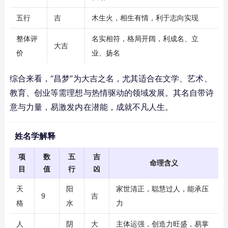
五行
吉
木生火，相生有情，利于志向实现
整体评
名实相符，格局开阔，利成名、立
大吉
价
业、扬名
综合来看，“昌梦”为大吉之名，尤其适合在文学、艺术、
教育、创业等需理想与热情驱动的领域发展。其名自带诗
意与力量，易激发内在潜能，成就不凡人生。
姓名学解释
项
数
五
吉
命理含义
目
值
行
凶
天
阳
家世清正，聪慧过人，能承压
9
吉
格
水
力
人
阴
大
主体运强，创造力旺盛，易掌