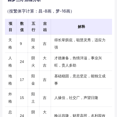
（按繁体字计算：昌-8画，梦-16画）
项
数
五
吉
解释
目
值
行
凶
天
阳
得长辈荫庇，聪慧灵秀，适应力
9
吉
格
水
强
人
阴
大
才德兼备，热情洋溢，事业兴
24
格
火
吉
旺，贵人多助
地
阳
基础稳固，意志坚定，能独立成
17
吉
格
金
事
外
阳
15
吉
人缘佳，社交广，声望日隆
格
土
总
阴
大
24
晚运昌隆，财星高照，名利双收