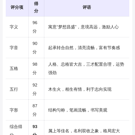
得
评分项
评语
分
96
字义
寓意“梦想昌盛”，意境高远，激励人心
分
90
字音
起承转合自然，清亮流畅，富有节奏感
分
98
人格、总格皆大吉，三才配置合理，运势
五格
分
强劲
92
五行
木生火，相生有情，利于志向实现
分
87
字形
结构匀称，笔画流畅，书写美观
分
综合得
93
属上等佳名，名利双收之象，格局宏大
分
分