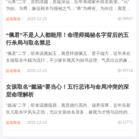
“元希”二字，音韵清越，意蕴深远，近年渐成家长取名新宠。“元”
为始、为尊，象征根本与领袖之气；“希”为稀有、为向往，寓意卓
尔不群、心怀大志。组合而成，“元希”似有天纵之才、贵不可言之
39547
起名取名
2025-12-23
象。然姓名非止文雅，实为命理气场之枢纽。一字之选，关乎运途
起伏。“元”属木，“希”藏水火...
“佩君”不是人人都能用！命理师揭秘名字背后的五
行杀局与取名禁忌
“佩君”二字，听来温雅如玉，寓意怀德佩玉、君子端方，近年来在
女孩取名中颇为流行，不少家长视其为知书达理、气质出众的象
征。然姓名之学，根在八字，名若逆势而行，再文雅也成负累。细
39716
起名取名
2025-12-23
察“佩君”之象，实藏金气过旺、木土受制之局，若不顾命主五行强
弱，盲目套用，反易招致体弱多病、意志...
女孩取名“懿涵”要当心！五行忌讳与命局冲突的深
层命理解析
“懿涵”二字，听来温雅蕴藉，寓意德行高尚、涵养深厚，近年在新
生儿取名中风头正劲，尤以女孩命名居多，被视为才情与品性的完
美结合。然姓名之学，根在命局，名若逆势而行，纵然字字珠玑，
12771
起名取名
2025-12-23
也如逆水行舟，徒增心力。细察“懿涵”之象，实藏水势泛滥、土崩
金沉之患，若不顾八字根基，贸然启用...