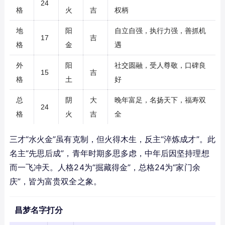
24
格
火
吉
权柄
地
阳
自立自强，执行力强，善抓机
17
吉
格
金
遇
外
阳
社交圆融，受人尊敬，口碑良
15
吉
格
土
好
总
阴
大
晚年富足，名扬天下，福寿双
24
格
火
吉
全
三才“水火金”虽有克制，但火得木生，反主“淬炼成才”。此
名主“先思后成”，青年时期多思多虑，中年后因坚持理想
而一飞冲天。人格24为“掘藏得金”，总格24为“家门余
庆”，皆为富贵双全之象。
昌梦名字打分