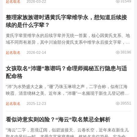
31549
起名取名
2026-03-22
离叫名字时辨识度不高。昌字本义为兴盛、繁茂，发字核心指向发
财、发迹，两个字组合的核心寓...
整理家族族谱时遇黄氏字辈维学永，想知道后续接
续的是什么字辈？
黄氏字辈里维学永的后续字辈并无统一答案，核心因黄氏支系、地
域不同而有差异，其中川渝部分黄氏支系中维学永后接文字辈，完
整顺承为维、学、永、文、明、盛。这个字辈序列是川渝地区黄氏
38196
起名取名
2026-02-14
某支系的续修字辈，在安岳、岳池一带的黄氏族谱里能明确查到，
后续还跟着纲、常、任、本、初，再往后是...
女孩取名“沛珊”靠谱吗？命理师揭秘五行隐患与适
配命格
“沛”为水势盛大之象，“珊”乃珠玉琳琅之声，二字合称，似有江海
映霞、清音绕林之美。近年来，“沛珊”一名频现于新生儿登记榜
上，尤以女婴为多，取其灵动温润、才情出众之意。然姓名非止文
39551
起名取名
2025-12-23
雅符号，实为命理五行流转之枢纽。一字之选，关乎气场平衡。沛
属水，珊属金，金生水则势愈旺。若命...
看似诗意实则凶险？“海云”取名禁忌全解析
“海云”二字，意境辽阔，似碧波接天、云卷长空，近年来在新生儿
取名中风行一时，尤受文艺家庭青睐。然姓名非仅符号，实为命局