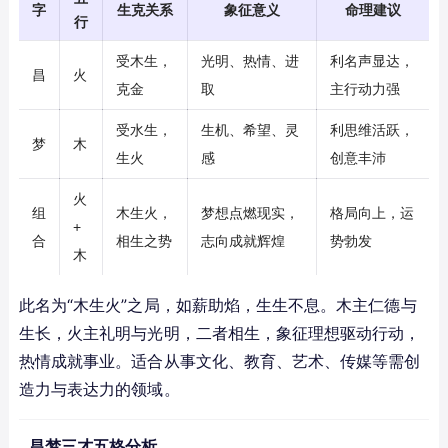
字
生克关系
象征意义
命理建议
行
受木生，
光明、热情、进
利名声显达，
昌
火
克金
取
主行动力强
受水生，
生机、希望、灵
利思维活跃，
梦
木
生火
感
创意丰沛
火
组
木生火，
梦想点燃现实，
格局向上，运
+
合
相生之势
志向成就辉煌
势勃发
木
此名为“木生火”之局，如薪助焰，生生不息。木主仁德与
生长，火主礼明与光明，二者相生，象征理想驱动行动，
热情成就事业。适合从事文化、教育、艺术、传媒等需创
造力与表达力的领域。
昌梦三才五格分析