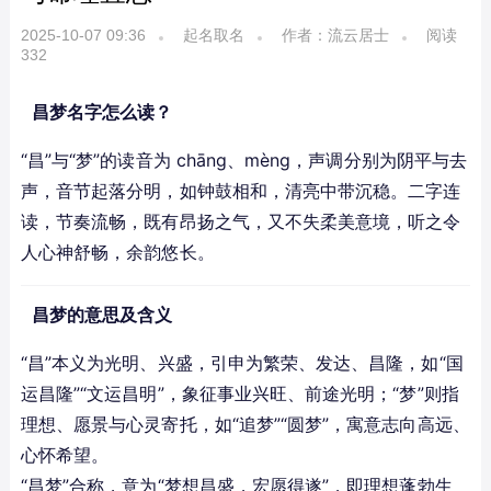
2025-10-07 09:36
起名取名
作者：流云居士
阅读
332
昌梦名字怎么读？
“昌”与“梦”的读音为 chāng、mèng，声调分别为阴平与去
声，音节起落分明，如钟鼓相和，清亮中带沉稳。二字连
读，节奏流畅，既有昂扬之气，又不失柔美意境，听之令
人心神舒畅，余韵悠长。
昌梦的意思及含义
“昌”本义为光明、兴盛，引申为繁荣、发达、昌隆，如“国
运昌隆”“文运昌明”，象征事业兴旺、前途光明；“梦”则指
理想、愿景与心灵寄托，如“追梦”“圆梦”，寓意志向高远、
心怀希望。
“昌梦”合称，意为“梦想昌盛，宏愿得遂”，即理想蓬勃生