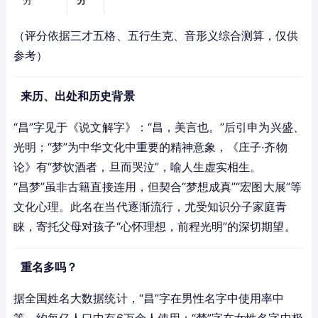
（评分依据三才五格、五行生克、音形义综合测算，仅供
参考）
来历、出处和历史背景
“昌”字见于《说文解字》：“昌，美言也。”后引申为兴盛、
光明；“梦”为中华文化中重要的精神意象，《庄子·齐物
论》有“梦饮酒者，旦而哭泣”，喻人生虚实相生。
“昌梦”虽非古籍直接连用，但契合“梦想成真”“宏图大展”等
文化心理。此名在当代逐渐流行，尤受知识分子家庭青
睐，寄托父母对孩子“心怀理想，前程光明”的深切期望。
重名多吗？
据全国姓名大数据统计，“昌”字在男性名字中使用率中
等，约每亿人口中有6万余人使用；“梦”字在女性名字中极