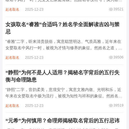
之延伸。若不顾八字寒暖燥湿，妄用“海云”，反成拖累。此名水势
39521
起名取名
2025-12-23
滔天，木浮无根，阴气过重，易致意志不坚、事业漂泊、健康受
损。男子用之多情志难定，女子用之则婚...
女孩取名“睿雅”合适吗？姓名学全面解读吉凶与禁
忌
“睿雅”二字，听来清贵脱俗，寓意聪慧明达、气质高雅，近年来在
女婴取名中风行一时，被视为才情与修养的象征。然姓名之道，贵
在因命施名，名若与八字相悖，纵然字字珠玑，也如履冰负薪，徒
39506
起名取名
2025-12-23
增心力。细察“睿雅”之局，实藏金水成势、火土受制之患，若不顾
命主根基，贸然启用，反易招来体弱多...
“静熙”为何不是人人适用？揭秘名字背后的五行失
衡与命理隐患
“静熙”二字，音韵柔美，意境安宁，寓意文雅内敛、光明和乐，近
年来在女婴取名中极为流行，被视为知性与祥和的象征。然姓名命
理讲究因人而异，名若不合命局，再温婉也成负担。细究“静熙”之
39519
起名取名
2025-12-23
象，实藏金水偏寒、火气受制之弊，若不顾八字强弱，盲目套用，
反易引发体弱多病、意志不坚、事业难...
“元希”为何慎用？命理师揭秘取名背后的五行忌讳