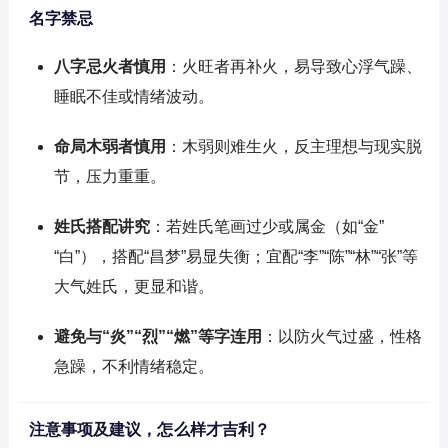
名字禁忌
八字忌火者慎用
：火旺者再补火，易导致心浮气躁、
睡眠不佳或情绪波动。
命局木弱者慎用
：木弱则难生火，反主理想与现实脱
节，压力重重。
姓氏搭配讲究
：若姓氏笔画过少或属金（如“金”
“白”），搭配“昌梦”易显失衡；宜配“李”“陈”“林”“张”等
大气姓氏，更显和谐。
避免与“炎”“烈”“燃”等字连用
：以防火气过盛，性格
急躁，不利情绪稳定。
注意事项及建议，怎么样才吉利？