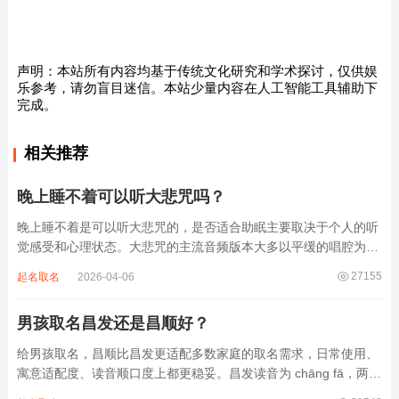
声明：本站所有内容均基于传统文化研究和学术探讨，仅供娱
乐参考，请勿盲目迷信。本站少量内容在人工智能工具辅助下
完成。
相关推荐
晚上睡不着可以听大悲咒吗？
晚上睡不着是可以听大悲咒的，是否适合助眠主要取决于个人的听
觉感受和心理状态。大悲咒的主流音频版本大多以平缓的唱腔为
主，旋律节奏偏慢，没有大幅度的起伏变化，也没有尖锐的音效和
27155
起名取名
2026-04-06
急促的鼓点，这类音频本身具备静心的基础特质。睡前思绪繁杂、
心里焦躁时，轻柔播放大悲咒，能减少大脑胡...
男孩取名昌发还是昌顺好？
给男孩取名，昌顺比昌发更适配多数家庭的取名需求，日常使用、
寓意适配度、读音顺口度上都更稳妥。昌发读音为 chāng fā，两个
字均为阴平声调，连读时没有声调起伏，日常呼喊不够清亮，远距