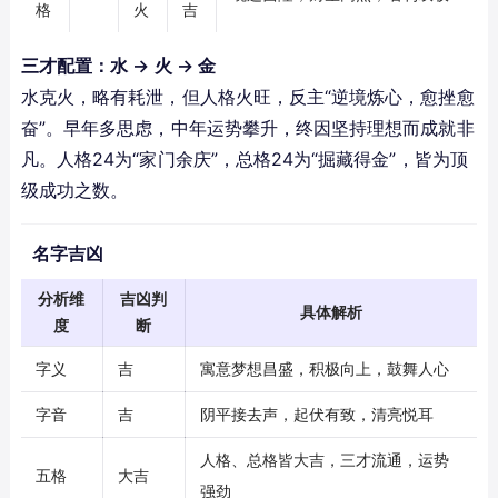
格
火
吉
三才配置：水 → 火 → 金
水克火，略有耗泄，但人格火旺，反主“逆境炼心，愈挫愈
奋”。早年多思虑，中年运势攀升，终因坚持理想而成就非
凡。人格24为“家门余庆”，总格24为“掘藏得金”，皆为顶
级成功之数。
名字吉凶
分析维
吉凶判
具体解析
度
断
字义
吉
寓意梦想昌盛，积极向上，鼓舞人心
字音
吉
阴平接去声，起伏有致，清亮悦耳
人格、总格皆大吉，三才流通，运势
五格
大吉
强劲