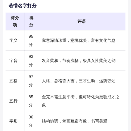
若惜名字打分
评分
得
评语
项
分
95
字义
寓意深情珍重，意境优美，富有文化气息
分
93
字音
发音柔和，节奏流畅，极具女性柔美之韵
分
97
五格
人格、总格皆大吉，三才生助，运势强劲
分
85
金克木需注意平衡，但可转化为磨砺成才之
五行
分
象
90
字形
结构协调，笔画疏密有致，书写美观
分