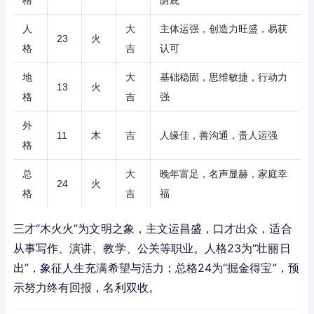
格
荫庇
人
大
主体运强，创造力旺盛，易获
23
火
格
吉
认可
地
大
基础稳固，思维敏捷，行动力
13
火
格
吉
强
外
11
木
吉
人缘佳，善沟通，贵人运强
格
总
大
晚年富足，名声显赫，家庭幸
24
火
格
吉
福
三才“木火火”为文明之象，主文运昌盛，口才出众，适合
从事写作、演讲、教学、公关等职业。人格23为“壮丽日
出”，象征人生充满希望与活力；总格24为“掘金得宝”，预
示努力终有回报，名利双收。