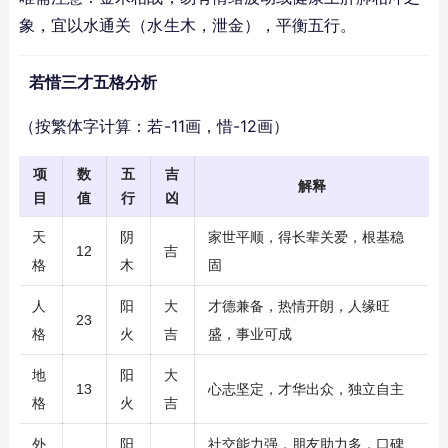
象，宜以水通关（水生木，泄金），平衡五行。
若惜三才五格分析
（按繁体字计算：若-11画，惜-12画）
项
数
五
吉
解释
目
值
行
凶
天
阴
家世平顺，得长辈关爱，根基稳
12
吉
格
木
固
人
阳
大
才德兼备，热情开朗，人缘旺
23
格
火
吉
盛，事业可成
地
阳
大
13
心志坚定，才华出众，独立自主
格
火
吉
外
阳
社交能力强，朋友助力多，口碑