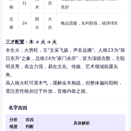
11
吉
格
木
良好
总
阴
大
24
晚运昌隆，名利双收，福泽绵长
格
火
吉
三才配置：木 → 火 → 火
木生火，火势旺，主“文采飞扬，声名远播”。人格23为“旭
日东升”之象，总格24为“家门余庆”，皆为顶级吉数，主聪
明灵秀，表达力强，易在文化、传媒、艺术领域崭露头
角。
虽人格火旺可泄木气，缓解金木相战，但整体偏向阳刚，
需注意性格勿过于外放，宜修内敛之德。
名字吉凶
分析
吉凶
具体解析
维度
判断