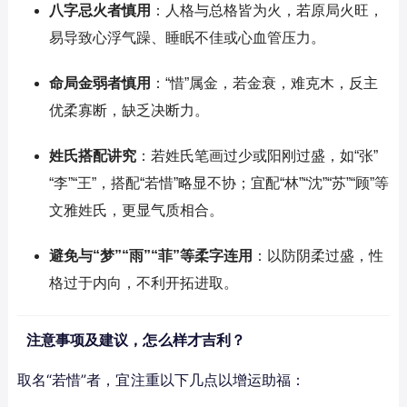
八字忌火者慎用
：人格与总格皆为火，若原局火旺，
易导致心浮气躁、睡眠不佳或心血管压力。
命局金弱者慎用
：“惜”属金，若金衰，难克木，反主
优柔寡断，缺乏决断力。
姓氏搭配讲究
：若姓氏笔画过少或阳刚过盛，如“张”
“李”“王”，搭配“若惜”略显不协；宜配“林”“沈”“苏”“顾”等
文雅姓氏，更显气质相合。
避免与“梦”“雨”“菲”等柔字连用
：以防阴柔过盛，性
格过于内向，不利开拓进取。
注意事项及建议，怎么样才吉利？
取名“若惜”者，宜注重以下几点以增运助福：