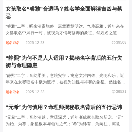
损。男子用之多情志难定，女子用之则婚...
女孩取名“睿雅”合适吗？姓名学全面解读吉凶与禁
忌
“睿雅”二字，听来清贵脱俗，寓意聪慧明达、气质高雅，近年来在
女婴取名中风行一时，被视为才情与修养的象征。然姓名之道，贵
在因命施名，名若与八字相悖，纵然字字珠玑，也如履冰负薪，徒
39508
起名取名
2025-12-23
增心力。细察“睿雅”之局，实藏金水成势、火土受制之患，若不顾
命主根基，贸然启用，反易招来体弱多...
“静熙”为何不是人人适用？揭秘名字背后的五行失
衡与命理隐患
“静熙”二字，音韵柔美，意境安宁，寓意文雅内敛、光明和乐，近
年来在女婴取名中极为流行，被视为知性与祥和的象征。然姓名命
理讲究因人而异，名若不合命局，再温婉也成负担。细究“静熙”之
39521
起名取名
2025-12-23
象，实藏金水偏寒、火气受制之弊，若不顾八字强弱，盲目套用，
反易引发体弱多病、意志不坚、事业难...
“元希”为何慎用？命理师揭秘取名背后的五行忌讳
“元希”二字，音韵清越，意蕴深远，近年渐成家长取名新宠。“元”
为始、为尊，象征根本与领袖之气；“希”为稀有、为向往，寓意卓
尔不群、心怀大志。组合而成，“元希”似有天纵之才、贵不可言之