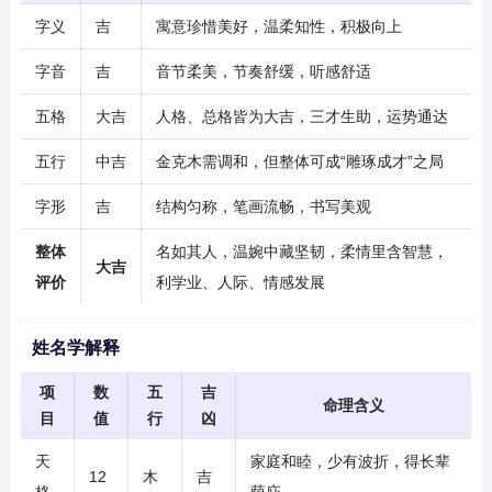
字义
吉
寓意珍惜美好，温柔知性，积极向上
字音
吉
音节柔美，节奏舒缓，听感舒适
五格
大吉
人格、总格皆为大吉，三才生助，运势通达
五行
中吉
金克木需调和，但整体可成“雕琢成才”之局
字形
吉
结构匀称，笔画流畅，书写美观
整体
名如其人，温婉中藏坚韧，柔情里含智慧，
大吉
评价
利学业、人际、情感发展
姓名学解释
项
数
五
吉
命理含义
目
值
行
凶
天
家庭和睦，少有波折，得长辈
12
木
吉