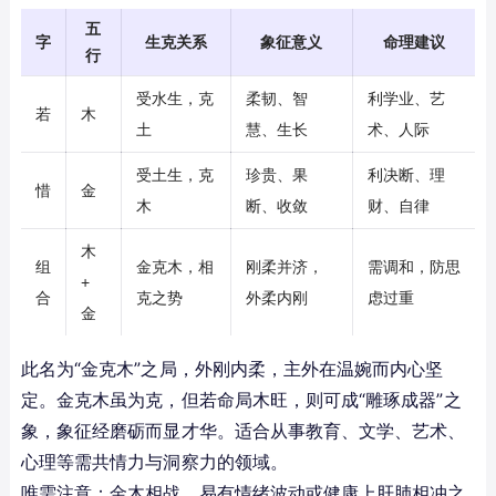
五
字
生克关系
象征意义
命理建议
行
受水生，克
柔韧、智
利学业、艺
若
木
土
慧、生长
术、人际
受土生，克
珍贵、果
利决断、理
惜
金
木
断、收敛
财、自律
木
组
金克木，相
刚柔并济，
需调和，防思
+
合
克之势
外柔内刚
虑过重
金
此名为“金克木”之局，外刚内柔，主外在温婉而内心坚
定。金克木虽为克，但若命局木旺，则可成“雕琢成器”之
象，象征经磨砺而显才华。适合从事教育、文学、艺术、
心理等需共情力与洞察力的领域。
唯需注意：金木相战，易有情绪波动或健康上肝肺相冲之