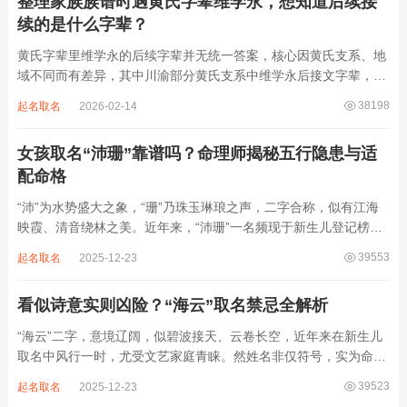
整理家族族谱时遇黄氏字辈维学永，想知道后续接
续的是什么字辈？
黄氏字辈里维学永的后续字辈并无统一答案，核心因黄氏支系、地
域不同而有差异，其中川渝部分黄氏支系中维学永后接文字辈，完
整顺承为维、学、永、文、明、盛。这个字辈序列是川渝地区黄氏
38198
起名取名
2026-02-14
某支系的续修字辈，在安岳、岳池一带的黄氏族谱里能明确查到，
后续还跟着纲、常、任、本、初，再往后是...
女孩取名“沛珊”靠谱吗？命理师揭秘五行隐患与适
配命格
“沛”为水势盛大之象，“珊”乃珠玉琳琅之声，二字合称，似有江海
映霞、清音绕林之美。近年来，“沛珊”一名频现于新生儿登记榜
上，尤以女婴为多，取其灵动温润、才情出众之意。然姓名非止文
39553
起名取名
2025-12-23
雅符号，实为命理五行流转之枢纽。一字之选，关乎气场平衡。沛
属水，珊属金，金生水则势愈旺。若命...
看似诗意实则凶险？“海云”取名禁忌全解析
“海云”二字，意境辽阔，似碧波接天、云卷长空，近年来在新生儿
取名中风行一时，尤受文艺家庭青睐。然姓名非仅符号，实为命局
之延伸。若不顾八字寒暖燥湿，妄用“海云”，反成拖累。此名水势
39523
起名取名
2025-12-23
滔天，木浮无根，阴气过重，易致意志不坚、事业漂泊、健康受