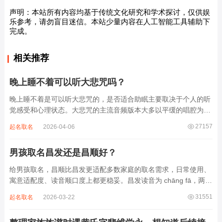
声明：本站所有内容均基于传统文化研究和学术探讨，仅供娱
乐参考，请勿盲目迷信。本站少量内容在人工智能工具辅助下
完成。
相关推荐
晚上睡不着可以听大悲咒吗？
晚上睡不着是可以听大悲咒的，是否适合助眠主要取决于个人的听
觉感受和心理状态。大悲咒的主流音频版本大多以平缓的唱腔为
主，旋律节奏偏慢，没有大幅度的起伏变化，也没有尖锐的音效和
27157
起名取名
2026-04-06
急促的鼓点，这类音频本身具备静心的基础特质。睡前思绪繁杂、
心里焦躁时，轻柔播放大悲咒，能减少大脑胡...
男孩取名昌发还是昌顺好？
给男孩取名，昌顺比昌发更适配多数家庭的取名需求，日常使用、
寓意适配度、读音顺口度上都更稳妥。昌发读音为 chāng fā，两个
字均为阴平声调，连读时没有声调起伏，日常呼喊不够清亮，远距
31551
起名取名
2026-03-22
离叫名字时辨识度不高。昌字本义为兴盛、繁茂，发字核心指向发
财、发迹，两个字组合的核心寓...