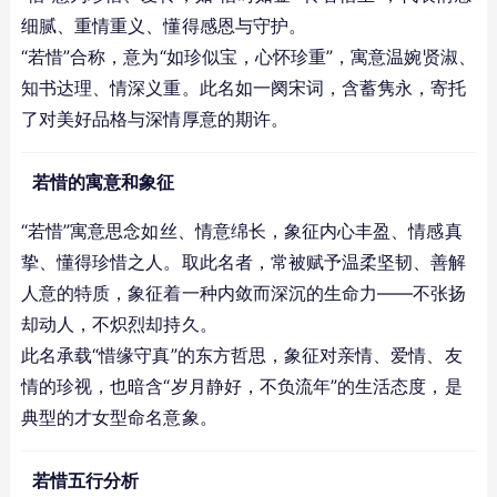
细腻、重情重义、懂得感恩与守护。
“若惜”合称，意为“如珍似宝，心怀珍重”，寓意温婉贤淑、
知书达理、情深义重。此名如一阕宋词，含蓄隽永，寄托
了对美好品格与深情厚意的期许。
若惜的寓意和象征
“若惜”寓意思念如丝、情意绵长，象征内心丰盈、情感真
挚、懂得珍惜之人。取此名者，常被赋予温柔坚韧、善解
人意的特质，象征着一种内敛而深沉的生命力——不张扬
却动人，不炽烈却持久。
此名承载“惜缘守真”的东方哲思，象征对亲情、爱情、友
情的珍视，也暗含“岁月静好，不负流年”的生活态度，是
典型的才女型命名意象。
若惜五行分析