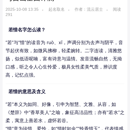
2025-10-08 13:35
起名取名
作者：流云居士
阅读
291
若惜名字怎么读？
“若”与“惜”的读音为 ruò、xī，声调分别为去声与阴平，音
节起伏有致，如微风拂柳，轻柔婉转。二字连读，清雅悠
扬，似低语呢喃，富有诗意与温情。发音流畅自然，无拗
口感，听之令人心生怜爱，极具女性柔美气质，辨识度
高，记忆点强。
若惜的意思及含义
“若”本义为如同、好像，引申为智慧、文雅、从容，如
《楚辞》中“香草美人”之喻，象征高洁品性；亦有“若水”之
柔，寓意上善若水，虚怀若谷。
“惜”意为珍惜、爱怜，如“惜时如金”“怜香惜玉”，代表情感