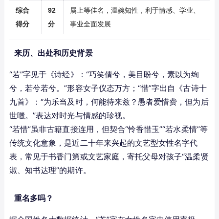
综合
92
属上等佳名，温婉知性，利于情感、学业、
得分
分
事业全面发展
来历、出处和历史背景
“若”字见于《诗经》：“巧笑倩兮，美目盼兮，素以为绚
兮，若兮若兮。”形容女子仪态万方；“惜”字出自《古诗十
九首》：“为乐当及时，何能待来兹？愚者爱惜费，但为后
世嗤。”表达对时光与情感的珍视。
“若惜”虽非古籍直接连用，但契合“怜香惜玉”“若水柔情”等
传统文化意象，是近二十年来兴起的文艺型女性名字代
表，常见于书香门第或文艺家庭，寄托父母对孩子“温柔贤
淑、知书达理”的期许。
重名多吗？