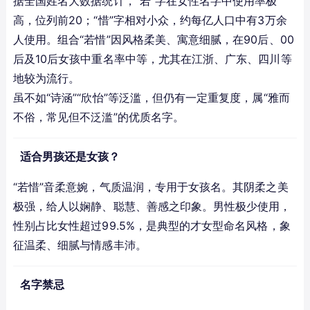
据全国姓名大数据统计，“若”字在女性名字中使用率极
高，位列前20；“惜”字相对小众，约每亿人口中有3万余
人使用。组合“若惜”因风格柔美、寓意细腻，在90后、00
后及10后女孩中重名率中等，尤其在江浙、广东、四川等
地较为流行。
虽不如“诗涵”“欣怡”等泛滥，但仍有一定重复度，属“雅而
不俗，常见但不泛滥”的优质名字。
适合男孩还是女孩？
“若惜”音柔意婉，气质温润，专用于女孩名。其阴柔之美
极强，给人以娴静、聪慧、善感之印象。男性极少使用，
性别占比女性超过99.5%，是典型的才女型命名风格，象
征温柔、细腻与情感丰沛。
名字禁忌