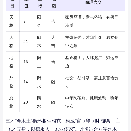
命理含义
目
值
行
凶
天
阳
家风严谨，意志坚强，有领导
7
吉
格
金
潜质
人
阳
大
主体运强，才华出众，独立创
21
格
木
吉
业之象
地
阳
基础稳固，人脉宽广，财运亨
16
吉
格
土
通
外
阳
社交中易冲动，需注意言语分
14
凶
格
火
寸
总
阴
中年防破财、健康波动，晚年
20
凶
格
水
转安
三才“金木土”循环相生相克，构成“官→印→财”链条，主
“以才立身，以德服人，以业传家”。此名适合八字喜木、