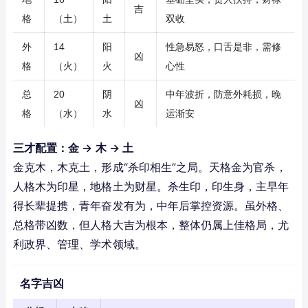
吉
格
（土）
土
双收
外
14
阳
性急易怒，口舌是非，需修
凶
格
（火）
火
心性
总
20
阴
中年波折，防意外耗损，晚
凶
格
（水）
水
运渐安
三才配置：金 → 木 → 土
金克木，木克土，形成“杀印相生”之局。天格金为官杀，
人格木为印星，地格土为财星。杀生印，印生身，主早年
得长辈提携，青年奋发有为，中年后掌控资源。虽外格、
总格带凶数，但人格大吉为根本，整体仍属上佳格局，尤
利政界、管理、学术领域。
名字吉凶