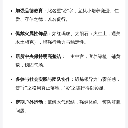
加强品德教育
：此名重“贤”字，宜从小培养谦逊、仁
爱、守信之德，以名促行。
佩戴火属性饰品
：如红玛瑙、太阳石（火生土，通关
木土相克），增强行动力与稳定性。
居所中央保持明亮整洁
：土主中宫，宜养绿植、铺黄
毯，稳固气场。
多参与社会实践与团队协作
：锻炼领导力与责任感，
使“宇”之格局真正落地，“贤”之德行得以彰显。
定期户外运动
：疏解木气郁结，强健体魄，预防肝胆
问题。