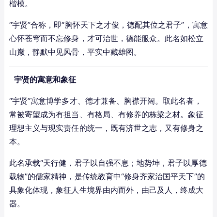
楷模。
“宇贤”合称，即“胸怀天下之才俊，德配其位之君子”，寓意
心怀苍穹而不忘修身，才可治世，德能服众。此名如松立
山巅，静默中见风骨，平实中藏雄图。
宇贤的寓意和象征
“宇贤”寓意博学多才、德才兼备、胸襟开阔。取此名者，
常被寄望成为有担当、有格局、有修养的栋梁之材。象征
理想主义与现实责任的统一，既有济世之志，又有修身之
本。
此名承载“天行健，君子以自强不息；地势坤，君子以厚德
载物”的儒家精神，是传统教育中“修身齐家治国平天下”的
具象化体现，象征人生境界由内而外，由己及人，终成大
器。