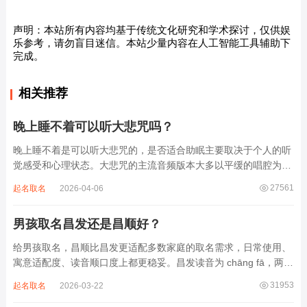
声明：本站所有内容均基于传统文化研究和学术探讨，仅供娱
乐参考，请勿盲目迷信。本站少量内容在人工智能工具辅助下
完成。
相关推荐
晚上睡不着可以听大悲咒吗？
晚上睡不着是可以听大悲咒的，是否适合助眠主要取决于个人的听
觉感受和心理状态。大悲咒的主流音频版本大多以平缓的唱腔为
主，旋律节奏偏慢，没有大幅度的起伏变化，也没有尖锐的音效和
27561
起名取名
2026-04-06
急促的鼓点，这类音频本身具备静心的基础特质。睡前思绪繁杂、
心里焦躁时，轻柔播放大悲咒，能减少大脑胡...
男孩取名昌发还是昌顺好？
给男孩取名，昌顺比昌发更适配多数家庭的取名需求，日常使用、
寓意适配度、读音顺口度上都更稳妥。昌发读音为 chāng fā，两个
字均为阴平声调，连读时没有声调起伏，日常呼喊不够清亮，远距
31953
起名取名
2026-03-22
离叫名字时辨识度不高。昌字本义为兴盛、繁茂，发字核心指向发