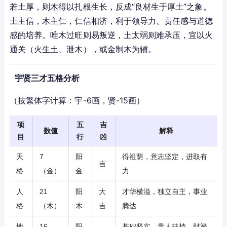
若土厚，则木得以扎根生长，反成“良材生于厚土”之象。
土主信，木主仁，仁信相济，利于领导力、责任感与道德
感的培养。唯木过旺则易叛逆，土太弱则难承压，宜以火
通关（火生土、泄木），或金制木为辅。
宇贤三才五格分析
（按繁体字计算：宇-6画，贤-15画）
项
五
吉
数值
解释
目
行
凶
天
7
阳
得祖荫，意志坚定，进取有
吉
格
（金）
金
力
人
21
阳
大
才华横溢，独立自主，事业
格
（木）
木
吉
腾达
地
16
阳
基础坚实，贵人扶持，财禄