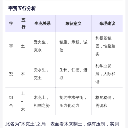
宇贤五行分析
五
字
生克关系
象征意义
命理建议
行
利根基稳
受火生，
稳重、承载、诚
宇
土
固，性格踏
克水
信
实
利学业发
受水生，
生长、仁德、进
贤
木
展，人际和
克土
取
谐
土
组
木克土，
制约中求平衡，
格局稳健，
+
合
相制之势
压力化动力
需调和
木
此名为“木克土”之局，表面看木来制土，似有压制，实则