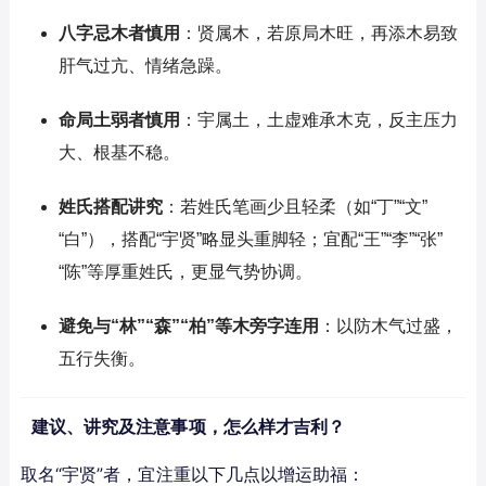
八字忌木者慎用
：贤属木，若原局木旺，再添木易致
肝气过亢、情绪急躁。
命局土弱者慎用
：宇属土，土虚难承木克，反主压力
大、根基不稳。
姓氏搭配讲究
：若姓氏笔画少且轻柔（如“丁”“文”
“白”），搭配“宇贤”略显头重脚轻；宜配“王”“李”“张”
“陈”等厚重姓氏，更显气势协调。
避免与“林”“森”“柏”等木旁字连用
：以防木气过盛，
五行失衡。
建议、讲究及注意事项，怎么样才吉利？
取名“宇贤”者，宜注重以下几点以增运助福：