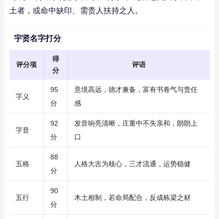
土者，或命中缺印、需贵人扶持之人。
宇贤名字打分
得
评分项
评语
分
95
意境高远，德才兼备，富有书卷气与责任
字义
分
感
92
发音响亮清晰，庄重中不失亲和，朗朗上
字音
分
口
88
五格
人格大吉为核心，三才流通，运势稳健
分
90
五行
木土相制，若命局配合，反成栋梁之材
分