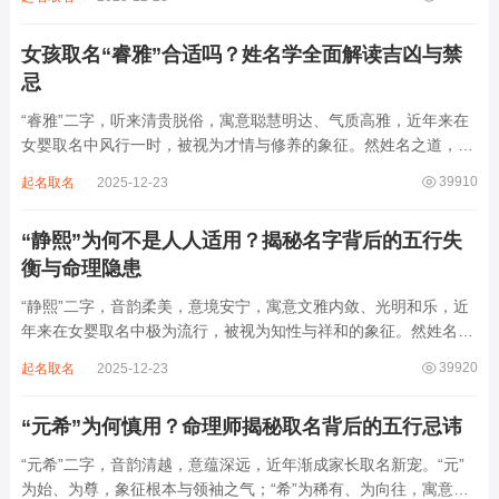
滔天，木浮无根，阴气过重，易致意志不坚、事业漂泊、健康受
损。男子用之多情志难定，女子用之则婚...
女孩取名“睿雅”合适吗？姓名学全面解读吉凶与禁
忌
“睿雅”二字，听来清贵脱俗，寓意聪慧明达、气质高雅，近年来在
女婴取名中风行一时，被视为才情与修养的象征。然姓名之道，贵
在因命施名，名若与八字相悖，纵然字字珠玑，也如履冰负薪，徒
39910
起名取名
2025-12-23
增心力。细察“睿雅”之局，实藏金水成势、火土受制之患，若不顾
命主根基，贸然启用，反易招来体弱多...
“静熙”为何不是人人适用？揭秘名字背后的五行失
衡与命理隐患
“静熙”二字，音韵柔美，意境安宁，寓意文雅内敛、光明和乐，近
年来在女婴取名中极为流行，被视为知性与祥和的象征。然姓名命
理讲究因人而异，名若不合命局，再温婉也成负担。细究“静熙”之
39920
起名取名
2025-12-23
象，实藏金水偏寒、火气受制之弊，若不顾八字强弱，盲目套用，
反易引发体弱多病、意志不坚、事业难...
“元希”为何慎用？命理师揭秘取名背后的五行忌讳
“元希”二字，音韵清越，意蕴深远，近年渐成家长取名新宠。“元”
为始、为尊，象征根本与领袖之气；“希”为稀有、为向往，寓意卓