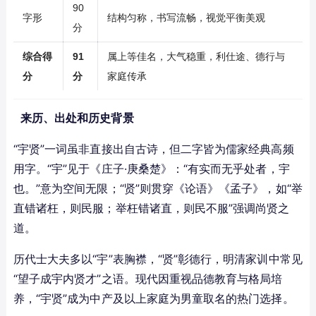
90
字形
结构匀称，书写流畅，视觉平衡美观
分
综合得
91
属上等佳名，大气稳重，利仕途、德行与
分
分
家庭传承
来历、出处和历史背景
“宇贤”一词虽非直接出自古诗，但二字皆为儒家经典高频
用字。“宇”见于《庄子·庚桑楚》：“有实而无乎处者，宇
也。”意为空间无限；“贤”则贯穿《论语》《孟子》，如“举
直错诸枉，则民服；举枉错诸直，则民不服”强调尚贤之
道。
历代士大夫多以“宇”表胸襟，“贤”彰德行，明清家训中常见
“望子成宇内贤才”之语。现代因重视品德教育与格局培
养，“宇贤”成为中产及以上家庭为男童取名的热门选择。