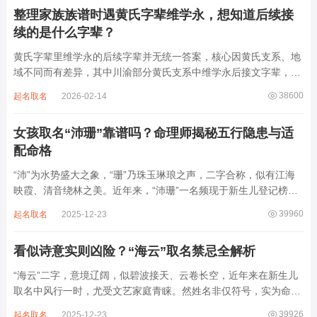
财、发迹，两个字组合的核心寓...
整理家族族谱时遇黄氏字辈维学永，想知道后续接
续的是什么字辈？
黄氏字辈里维学永的后续字辈并无统一答案，核心因黄氏支系、地
域不同而有差异，其中川渝部分黄氏支系中维学永后接文字辈，完
整顺承为维、学、永、文、明、盛。这个字辈序列是川渝地区黄氏
38600
起名取名
2026-02-14
某支系的续修字辈，在安岳、岳池一带的黄氏族谱里能明确查到，
后续还跟着纲、常、任、本、初，再往后是...
女孩取名“沛珊”靠谱吗？命理师揭秘五行隐患与适
配命格
“沛”为水势盛大之象，“珊”乃珠玉琳琅之声，二字合称，似有江海
映霞、清音绕林之美。近年来，“沛珊”一名频现于新生儿登记榜
上，尤以女婴为多，取其灵动温润、才情出众之意。然姓名非止文
39960
起名取名
2025-12-23
雅符号，实为命理五行流转之枢纽。一字之选，关乎气场平衡。沛
属水，珊属金，金生水则势愈旺。若命...
看似诗意实则凶险？“海云”取名禁忌全解析
“海云”二字，意境辽阔，似碧波接天、云卷长空，近年来在新生儿
取名中风行一时，尤受文艺家庭青睐。然姓名非仅符号，实为命局
之延伸。若不顾八字寒暖燥湿，妄用“海云”，反成拖累。此名水势
39926
起名取名
2025-12-23