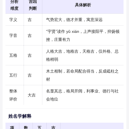
分析
吉凶
具体解析
维度
判断
字义
吉
气势宏大，德才并重，寓意深远
“宇贤”读作 yǔ xián，上声接阳平，抑扬顿
字音
吉
挫，庄重有力
人格大吉，地格吉，天格吉，仅外格、总
五格
吉
格稍弱
木土相制，若命局配合得当，反成砥柱之
五行
吉
材
整体
名显其志，格局开阔，利事业、德行与社
大吉
评价
会地位
姓名学解释
项
数
五
吉