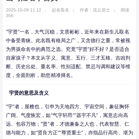
2025-10-09 11:12
起名取名
作者：流云居士
阅读
356
“宇贤”一名，大气沉稳，文质彬彬，近年来在新生儿取名
中备受青睐。此名既有格局之广，又含德行之重，常被视
为男孩命名中的典范之选。究竟“宇贤”好不好？是否适合
自家孩子？本文从字义、寓意、五行、三才五格、吉凶判
断、历史出处、重名率、性别适配、禁忌与调和建议等维
度，全面剖析，助您精准择名。
宇贤的意思及含义
“宇”者，屋檐也，引申为天地四方、宇宙空间，象征胸怀
广阔、气度恢宏，如“气宇轩昂”“器宇不凡”，寓意志向高
远、包容万物；“贤”者，才德兼备之人也，代表智慧、仁
德与能力，如“贤良方正”“尊贤重士”，亦指品行高尚、堪为