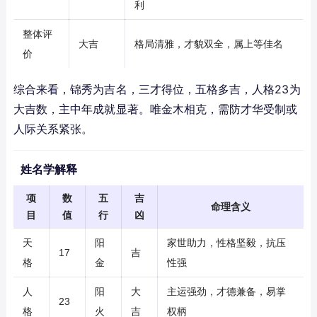
利
整体评
大吉
格局清雅，才貌双全，属上等佳名
价
综合来看，锦秀为吉名，三才得位，五格多吉，人格23为
大吉数，主中年成就显著。唯金木相克，需防才华受制或
人际关系紧张。
姓名学解释
项
数
五
吉
命理含义
目
值
行
凶
天
阳
家世助力，性格坚毅，抗压
17
吉
格
金
性强
人
阳
大
主运强劲，才德兼备，易掌
23
格
火
吉
权柄