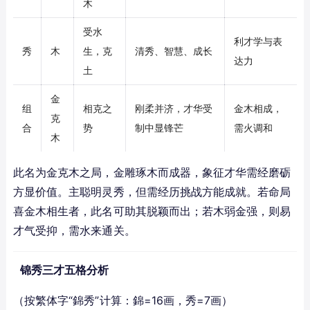
木
受水
利才学与表
秀
木
生，克
清秀、智慧、成长
达力
土
金
组
相克之
刚柔并济，才华受
金木相成，
克
合
势
制中显锋芒
需火调和
木
此名为金克木之局，金雕琢木而成器，象征才华需经磨砺
方显价值。主聪明灵秀，但需经历挑战方能成就。若命局
喜金木相生者，此名可助其脱颖而出；若木弱金强，则易
才气受抑，需水来通关。
锦秀三才五格分析
（按繁体字“錦秀”计算：錦=16画，秀=7画）