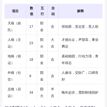
数
五
吉
项目
解释
值
行
凶
天格（姓
阳
17
吉
得祖荫，意志坚，贵人助
氏）
金
人格（主
阳
大
才德出众，声望高，事业
23
运）
火
吉
腾达
地格（前
阴
基础稳固，行动力强，青
18
吉
运）
金
年得志
外格（社
阴
人缘佳，交际广，口碑良
8
吉
交）
金
好
总格（后
阴
半
34
晚年起伏，需防刚强招妒
运）
火
吉