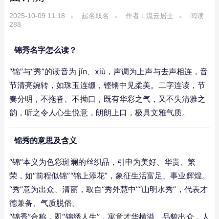
2025-10-09 11:18
起名取名
作者：流云居士
阅读
288
锦秀名字怎么读？
“锦”与“秀”的读音为 jǐn、xiù，声调为上声与去声相连，音
节清亮婉转，如珠玉连缀，铿锵中见柔美。二字连读，节
奏分明，不拖沓、不拗口，既有华彩之气，又不失清雅之
韵，听之令人心生悦意，朗朗上口，极具文雅气质。
锦秀的意思及含义
“锦”本义为色彩斑斓的丝织品，引申为美好、华贵、繁
荣，如“前程似锦”“锦上添花”，象征生活富足、事业辉煌。
“秀”意为出众、清丽，取自“秀外慧中”“山明水秀”，代表才
德兼备、气质脱俗。
“锦秀”合称，即“锦绣人生”，寓意才华横溢、品貌出众，人