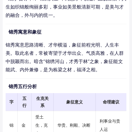
生如织锦般绚丽多彩，事业如美景般清新可期，是美与才
的融合，外与内的统一。
锦秀寓意和象征
锦秀寓意思路清晰、才华横溢，象征前程光明、人生丰
美。取此名者，常被寄望于才华出众、气质高雅，在人群
中脱颖而出。暗含“锦绣河山，才秀于林”之象，象征能文
能武、内外兼修，是为栋梁之材，福泽之相。
锦秀五行分析
五
生克关
字
象征意义
命理建议
行
系
受土
利事业与贵
锦
金
生，克
华贵、刚毅、决断
人运