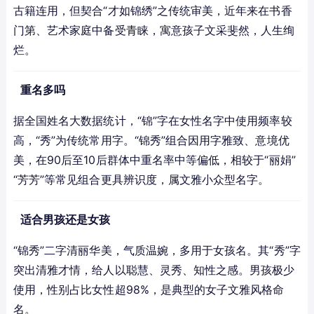
古籍连用，但契合“才如锦绣”之传统审美，近年来在书香
门第、艺术家庭中备受青睐，寓意孩子文采斐然，人生绚
烂。
重名多吗
据全国姓名大数据统计，“锦”字在女性名字中使用频率较
高，“秀”为传统常用字。“锦秀”组合因用字雅致、意境优
美，在90后至10后群体中重名率中等偏低，相较于“丽娟”
“芳芳”等常见组合更具辨识度，属文雅小众型名字。
适合男孩还是女孩
“锦秀”二字清丽华美，气质温婉，多用于女孩名。其“秀”字
突出清雅才情，给人以聪慧、灵秀、知性之感。男孩极少
使用，性别占比女性超98%，是典型的女子文雅风格命
名。