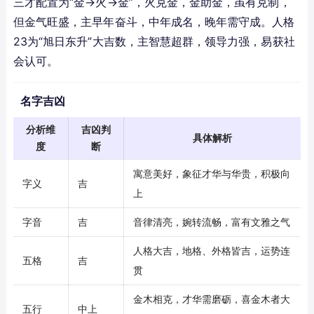
三才配置为“金→火→金”，火克金，金助金，虽有克制，
但金气旺盛，主早年奋斗，中年成名，晚年需守成。人格
23为“旭日东升”大吉数，主智慧超群，领导力强，易获社
会认可。
名字吉凶
分析维
吉凶判
具体解析
度
断
寓意美好，象征才华与华贵，积极向
字义
吉
上
字音
吉
音律清亮，婉转流畅，富有文雅之气
人格大吉，地格、外格皆吉，运势连
五格
吉
贯
金木相克，才华需磨砺，喜金木者大
五行
中上