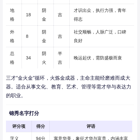
地
阴
才识出众，执行力强，青年
18
吉
格
金
得志
外
阴
社交顺畅，人脉广泛，口碑
8
吉
格
金
良好
总
阴
半
34
晚运起伏，需防盛极而衰
格
火
吉
三才“金火金”循环，火炼金成器，主命主能经磨难而成大
器。适合从事文化、教育、艺术、管理等需才华与表达力
的职业。
锦秀名字打分
评分项
得分
评语
字义
94分
寓意华美，象征才华与富贵，内涵丰富