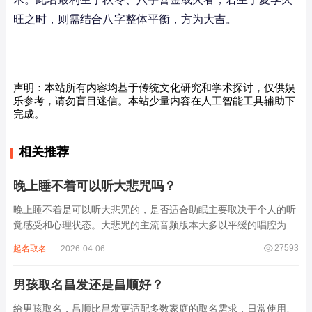
旺之时，则需结合八字整体平衡，方为大吉。
声明：本站所有内容均基于传统文化研究和学术探讨，仅供娱
乐参考，请勿盲目迷信。本站少量内容在人工智能工具辅助下
完成。
相关推荐
晚上睡不着可以听大悲咒吗？
晚上睡不着是可以听大悲咒的，是否适合助眠主要取决于个人的听
觉感受和心理状态。大悲咒的主流音频版本大多以平缓的唱腔为
主，旋律节奏偏慢，没有大幅度的起伏变化，也没有尖锐的音效和
27593
起名取名
2026-04-06
急促的鼓点，这类音频本身具备静心的基础特质。睡前思绪繁杂、
心里焦躁时，轻柔播放大悲咒，能减少大脑胡...
男孩取名昌发还是昌顺好？
给男孩取名，昌顺比昌发更适配多数家庭的取名需求，日常使用、