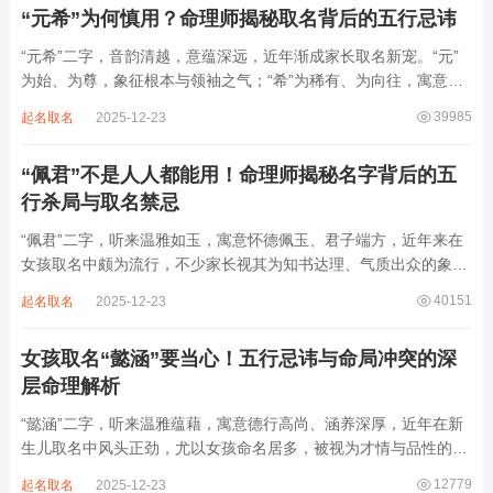
“元希”为何慎用？命理师揭秘取名背后的五行忌讳
“元希”二字，音韵清越，意蕴深远，近年渐成家长取名新宠。“元”
为始、为尊，象征根本与领袖之气；“希”为稀有、为向往，寓意卓
尔不群、心怀大志。组合而成，“元希”似有天纵之才、贵不可言之
39985
起名取名
2025-12-23
象。然姓名非止文雅，实为命理气场之枢纽。一字之选，关乎运途
起伏。“元”属木，“希”藏水火...
“佩君”不是人人都能用！命理师揭秘名字背后的五
行杀局与取名禁忌
“佩君”二字，听来温雅如玉，寓意怀德佩玉、君子端方，近年来在
女孩取名中颇为流行，不少家长视其为知书达理、气质出众的象
征。然姓名之学，根在八字，名若逆势而行，再文雅也成负累。细
40151
起名取名
2025-12-23
察“佩君”之象，实藏金气过旺、木土受制之局，若不顾命主五行强
弱，盲目套用，反易招致体弱多病、意志...
女孩取名“懿涵”要当心！五行忌讳与命局冲突的深
层命理解析
“懿涵”二字，听来温雅蕴藉，寓意德行高尚、涵养深厚，近年在新
生儿取名中风头正劲，尤以女孩命名居多，被视为才情与品性的完
美结合。然姓名之学，根在命局，名若逆势而行，纵然字字珠玑，
12779
起名取名
2025-12-23