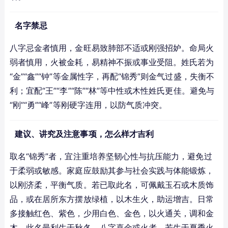
名字禁忌
八字忌金者慎用，金旺易致肺部不适或刚强招妒。命局火
弱者慎用，火被金耗，易精神不振或事业受阻。姓氏若为
“金”“鑫”“钟”等金属性字，再配“锦秀”则金气过盛，失衡不
利；宜配“王”“李”“陈”“林”等中性或木性姓氏更佳。避免与
“刚”“勇”“峰”等刚硬字连用，以防气质冲突。
建议、讲究及注意事项，怎么样才吉利
取名“锦秀”者，宜注重培养坚韧心性与抗压能力，避免过
于柔弱或敏感。家庭应鼓励其参与社会实践与体能锻炼，
以刚济柔，平衡气质。若已取此名，可佩戴玉石或木质饰
品，或在居所东方摆放绿植，以木生火，助运增吉。日常
多接触红色、紫色，少用白色、金色，以火通关，调和金
木。此名最利生于秋冬、八字喜金或火者，若生于夏季火