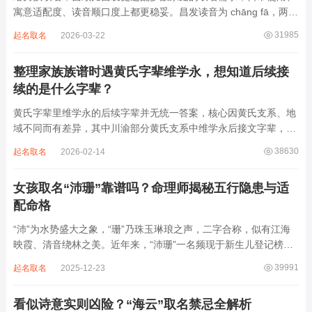
寓意适配度、读音顺口度上都更稳妥。昌发读音为 chāng fā，两个
字均为阴平声调，连读时没有声调起伏，日常呼喊不够清亮，远距
31985
起名取名
2026-03-22
离叫名字时辨识度不高。昌字本义为兴盛、繁茂，发字核心指向发
财、发迹，两个字组合的核心寓...
整理家族族谱时遇黄氏字辈维学永，想知道后续接
续的是什么字辈？
黄氏字辈里维学永的后续字辈并无统一答案，核心因黄氏支系、地
域不同而有差异，其中川渝部分黄氏支系中维学永后接文字辈，完
整顺承为维、学、永、文、明、盛。这个字辈序列是川渝地区黄氏
38630
起名取名
2026-02-14
某支系的续修字辈，在安岳、岳池一带的黄氏族谱里能明确查到，
后续还跟着纲、常、任、本、初，再往后是...
女孩取名“沛珊”靠谱吗？命理师揭秘五行隐患与适
配命格
“沛”为水势盛大之象，“珊”乃珠玉琳琅之声，二字合称，似有江海
映霞、清音绕林之美。近年来，“沛珊”一名频现于新生儿登记榜
上，尤以女婴为多，取其灵动温润、才情出众之意。然姓名非止文
39991
起名取名
2025-12-23
雅符号，实为命理五行流转之枢纽。一字之选，关乎气场平衡。沛
属水，珊属金，金生水则势愈旺。若命...
看似诗意实则凶险？“海云”取名禁忌全解析