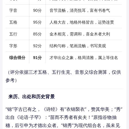
字音
90分
音节流畅，清亮悦耳，富有书卷气
五格
95分
人格大吉，地格外格皆吉，运势连贯
五行
85分
金木相克，需调和，喜金木者大利
字形
92分
结构匀称，笔画流畅，书写美观
综合得分
91分
才华出众之象，格局清雅，属上等佳名
（评分依据三才五格、五行生克、音形义综合测算，仅供
参考）
来历、出处和历史背景
“锦”字古已有之，《诗经》有“衣锦褧衣”，赞其华美；“秀”
出自《论语·子罕》：“苗而不秀者有矣夫！”原指谷物抽
穗，后引申为才德出众者。“锦秀”为现代组合名，虽未见