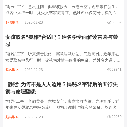
“海云”二字，意境辽阔，似碧波接天、云卷长空，近年来在新生儿
取名中风行一时，尤受文艺家庭青睐。然姓名非仅符号，实为命局
之延伸。若不顾八字寒暖燥湿，妄用“海云”，反成拖累。此名水势
39957
起名取名
2025-12-23
滔天，木浮无根，阴气过重，易致意志不坚、事业漂泊、健康受
损。男子用之多情志难定，女子用之则婚...
女孩取名“睿雅”合适吗？姓名学全面解读吉凶与禁
忌
“睿雅”二字，听来清贵脱俗，寓意聪慧明达、气质高雅，近年来在
女婴取名中风行一时，被视为才情与修养的象征。然姓名之道，贵
在因命施名，名若与八字相悖，纵然字字珠玑，也如履冰负薪，徒
39941
起名取名
2025-12-23
增心力。细察“睿雅”之局，实藏金水成势、火土受制之患，若不顾
命主根基，贸然启用，反易招来体弱多...
“静熙”为何不是人人适用？揭秘名字背后的五行失
衡与命理隐患
“静熙”二字，音韵柔美，意境安宁，寓意文雅内敛、光明和乐，近
年来在女婴取名中极为流行，被视为知性与祥和的象征。然姓名命
理讲究因人而异，名若不合命局，再温婉也成负担。细究“静熙”之
39950
起名取名
2025-12-23
象，实藏金水偏寒、火气受制之弊，若不顾八字强弱，盲目套用，
反易引发体弱多病、意志不坚、事业难...