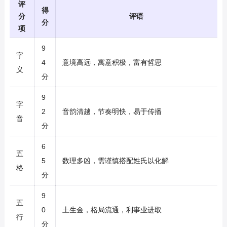
评
得
分
评语
分
项
9
字
4
意境高远，寓意积极，富有哲思
义
分
9
字
2
音韵清越，节奏明快，易于传播
音
分
6
五
5
数理多凶，需谨慎搭配姓氏以化解
格
分
9
五
0
土生金，格局流通，利事业进取
行
分