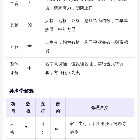
字音
吉
扬，清亮有力，朗朗上口
人格、地格、外格、总格皆为凶数，主早年
五格
凶
多磨，中年方显
土生金，相生有情，利于事业突破与财富积
五行
吉
累
整体
名字意境佳，但数理凶险，需结合八字调
中
评价
和，方可化险为夷
姓名学解释
项
数
五
吉
命理含义
目
值
行
凶
天
阳
家世尚可，个性刚强，有领导
7
吉
格
金
潜质