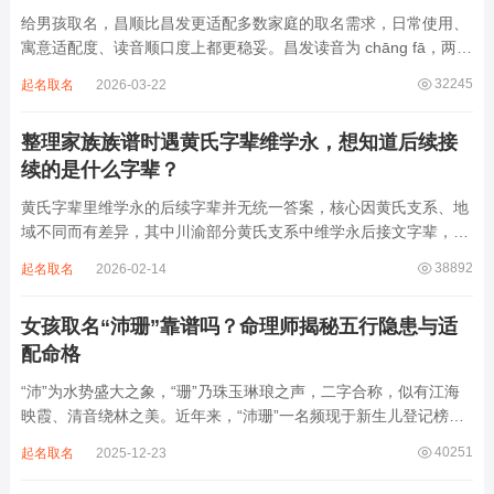
给男孩取名，昌顺比昌发更适配多数家庭的取名需求，日常使用、
寓意适配度、读音顺口度上都更稳妥。昌发读音为 chāng fā，两个
字均为阴平声调，连读时没有声调起伏，日常呼喊不够清亮，远距
32245
起名取名
2026-03-22
离叫名字时辨识度不高。昌字本义为兴盛、繁茂，发字核心指向发
财、发迹，两个字组合的核心寓...
整理家族族谱时遇黄氏字辈维学永，想知道后续接
续的是什么字辈？
黄氏字辈里维学永的后续字辈并无统一答案，核心因黄氏支系、地
域不同而有差异，其中川渝部分黄氏支系中维学永后接文字辈，完
整顺承为维、学、永、文、明、盛。这个字辈序列是川渝地区黄氏
38892
起名取名
2026-02-14
某支系的续修字辈，在安岳、岳池一带的黄氏族谱里能明确查到，
后续还跟着纲、常、任、本、初，再往后是...
女孩取名“沛珊”靠谱吗？命理师揭秘五行隐患与适
配命格
“沛”为水势盛大之象，“珊”乃珠玉琳琅之声，二字合称，似有江海
映霞、清音绕林之美。近年来，“沛珊”一名频现于新生儿登记榜
上，尤以女婴为多，取其灵动温润、才情出众之意。然姓名非止文
40251
起名取名
2025-12-23
雅符号，实为命理五行流转之枢纽。一字之选，关乎气场平衡。沛
属水，珊属金，金生水则势愈旺。若命...