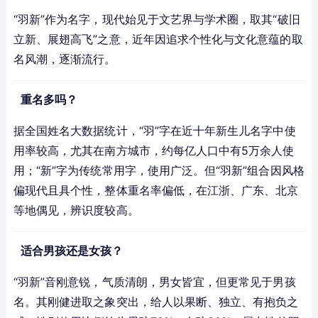
“羽新”作为名字，现代始见于文艺界与学术圈，取其“破旧
立新、展翅高飞”之意，近年因追求个性化与文化意蕴的取
名风潮，逐渐流行。
重名多吗？
据全国姓名大数据统计，“羽”字在近十年新生儿名字中使
用率较高，尤其在南方城市，约每亿人口中有5万余人使
用；“新”字为传统常用字，使用广泛。但“羽新”组合因风格
偏现代且具个性，整体重名率偏低，在江浙、广东、北京
等地偶见，辨识度较高。
适合男孩还是女孩？
“羽新”音刚意锐，气质清朗，男女皆宜，但更常见于男孩
名。其刚健进取之象突出，给人以果断、独立、有抱负之