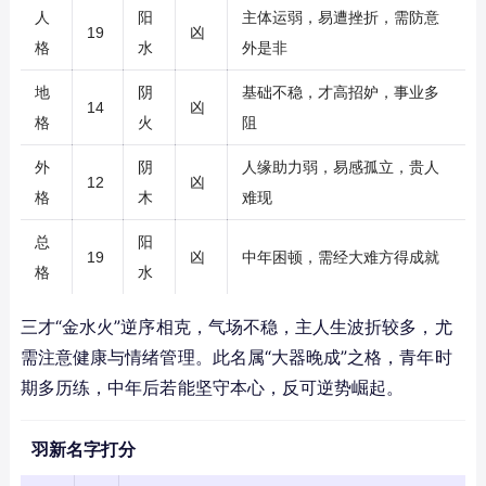
人
阳
主体运弱，易遭挫折，需防意
19
凶
格
水
外是非
地
阴
基础不稳，才高招妒，事业多
14
凶
格
火
阻
外
阴
人缘助力弱，易感孤立，贵人
12
凶
格
木
难现
总
阳
19
凶
中年困顿，需经大难方得成就
格
水
三才“金水火”逆序相克，气场不稳，主人生波折较多，尤
需注意健康与情绪管理。此名属“大器晚成”之格，青年时
期多历练，中年后若能坚守本心，反可逆势崛起。
羽新名字打分