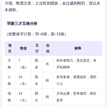
力强。唯需注意：土过旺则固执，金过盛则刚烈，宜以水
木调和。
羽新三才五格分析
（按繁体字计算：羽-6画，新-13画）
项
五
吉
数值
解释
目
行
凶
天
7
阳
得长辈助力，意志坚定，有
吉
格
（金）
金
开拓精神
人
19
阳
多劳多难，易遇波折，需防
凶
格
（水）
水
小人
地
14
阴
才高运蹇，竞争激烈，易生
凶
格
（火）
火
是非