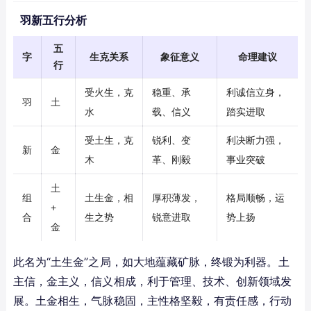
羽新五行分析
五
字
生克关系
象征意义
命理建议
行
受火生，克
稳重、承
利诚信立身，
羽
土
水
载、信义
踏实进取
受土生，克
锐利、变
利决断力强，
新
金
木
革、刚毅
事业突破
土
组
土生金，相
厚积薄发，
格局顺畅，运
+
合
生之势
锐意进取
势上扬
金
此名为“土生金”之局，如大地蕴藏矿脉，终锻为利器。土
主信，金主义，信义相成，利于管理、技术、创新领域发
展。土金相生，气脉稳固，主性格坚毅，有责任感，行动