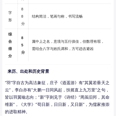
8
字
8
结构简洁，笔画匀称，书写流畅
形
分
综
8
合
属中上之名，意境与五行俱佳，但数理有瑕，
5
得
需结合八字与姓氏调和，方可趋吉避凶
分
分
来历、出处和历史背景
“羽”字自古为高洁象征，庄子《逍遥游》有“其翼若垂天之
云”，李白亦有“大鹏一日同风起，扶摇直上九万里”之句，
皆以羽翼喻志向；“新”字则见于《诗经》“周虽旧邦，其命
维新”，《大学》“苟日新，日日新，又日新”，为儒家推崇
的进取精神。