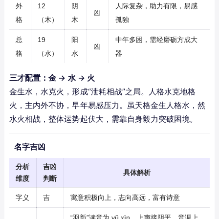
外
12
阴
人际复杂，助力有限，易感
凶
格
（木）
木
孤独
总
19
阳
中年多困，需经磨砺方成大
凶
格
（水）
水
器
三才配置：金 → 水 → 火
金生水，水克火，形成“泄耗相战”之局。人格水克地格
火，主内外不协，早年易感压力。虽天格金生人格水，然
水火相战，整体运势起伏大，需靠自身毅力突破困境。
名字吉凶
分析
吉凶
具体解析
维度
判断
字义
吉
寓意积极向上，志向高远，富有诗意
“羽新”读音为 yǔ xīn，上声接阴平，音调上