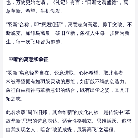
也，万物更始之谓，《礼记》有言：“日新之谓盛德”，寓
意革新、希望、生机勃发。
“羽新”合称，即“振翅迎新”，寓意志向高远、勇于突破、不
断蜕变。如雏鸟离巢，破旧立新，象征人生每一步皆为新
生，每一次飞翔皆为超越。
羽新的寓意和象征
“羽新”寓意轻盈自在、锐意进取、心怀希望。取此名者，
常被寄望拥有如羽般灵动的思维，如新般不竭的创造力。
象征自由精神与革新意识的结合，既有出尘之姿，又具开
拓之志。
此名承载“周虽旧邦，其命维新”的文化内核，是传统中“革
故鼎新”思想的诗意表达。适合性格独立、思维活跃、追求
自我实现之人，暗含“破茧成蝶，展翼高飞”之运程。