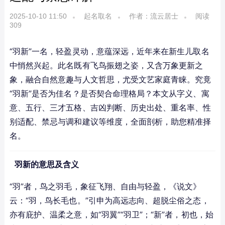
2025-10-10 11:50
起名取名
作者：流云居士
阅读
309
“羽新”一名，轻盈灵动，意蕴深远，近年来在新生儿取名
中悄然兴起。此名既有飞鸟振翅之姿，又含万象更新之
象，融合自然意趣与人文哲思，尤受文艺家庭青睐。究竟
“羽新”是否为佳名？是否契合命理格局？本文从字义、寓
意、五行、三才五格、吉凶判断、历史出处、重名率、性
别适配、禁忌与调和建议等维度，全面剖析，助您精准择
名。
羽新的意思及含义
“羽”者，鸟之羽毛，象征飞翔、自由与轻盈，《说文》
云：“羽，鸟长毛也。”引申为高远志向、超脱尘俗之态，
亦有庇护、温柔之意，如“羽翼”“羽卫”；“新”者，初也，始