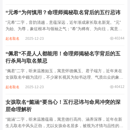
象，实藏金水偏寒、火气受制之弊，若不顾八字强弱，盲目套用，
反易引发体弱多病、意志不坚、事业难...
“元希”为何慎用？命理师揭秘取名背后的五行忌讳
“元希”二字，音韵清越，意蕴深远，近年渐成家长取名新宠。“元”
为始、为尊，象征根本与领袖之气；“希”为稀有、为向往，寓意卓
尔不群、心怀大志。组合而成，“元希”似有天纵之才、贵不可言之
40244
起名取名
2025-12-23
象。然姓名非止文雅，实为命理气场之枢纽。一字之选，关乎运途
起伏。“元”属木，“希”藏水火...
“佩君”不是人人都能用！命理师揭秘名字背后的五
行杀局与取名禁忌
“佩君”二字，听来温雅如玉，寓意怀德佩玉、君子端方，近年来在
女孩取名中颇为流行，不少家长视其为知书达理、气质出众的象
征。然姓名之学，根在八字，名若逆势而行，再文雅也成负累。细
40412
起名取名
2025-12-23
察“佩君”之象，实藏金气过旺、木土受制之局，若不顾命主五行强
弱，盲目套用，反易招致体弱多病、意志...
女孩取名“懿涵”要当心！五行忌讳与命局冲突的深
层命理解析
“懿涵”二字，听来温雅蕴藉，寓意德行高尚、涵养深厚，近年在新
生儿取名中风头正劲，尤以女孩命名居多，被视为才情与品性的完