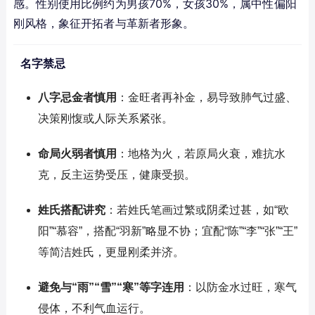
感。性别使用比例约为男孩70%，女孩30%，属中性偏阳
刚风格，象征开拓者与革新者形象。
名字禁忌
八字忌金者慎用
：金旺者再补金，易导致肺气过盛、
决策刚愎或人际关系紧张。
命局火弱者慎用
：地格为火，若原局火衰，难抗水
克，反主运势受压，健康受损。
姓氏搭配讲究
：若姓氏笔画过繁或阴柔过甚，如“欧
阳”“慕容”，搭配“羽新”略显不协；宜配“陈”“李”“张”“王”
等简洁姓氏，更显刚柔并济。
避免与“雨”“雪”“寒”等字连用
：以防金水过旺，寒气
侵体，不利气血运行。