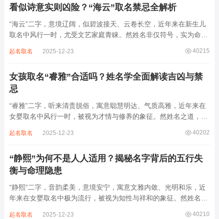
看似诗意实则凶险？“海云”取名禁忌全解析
“海云”二字，意境辽阔，似碧波接天、云卷长空，近年来在新生儿
取名中风行一时，尤受文艺家庭青睐。然姓名非仅符号，实为命局
之延伸。若不顾八字寒暖燥湿，妄用“海云”，反成拖累。此名水势
40215
起名取名
2025-12-23
滔天，木浮无根，阴气过重，易致意志不坚、事业漂泊、健康受
损。男子用之多情志难定，女子用之则婚...
女孩取名“睿雅”合适吗？姓名学全面解读吉凶与禁
忌
“睿雅”二字，听来清贵脱俗，寓意聪慧明达、气质高雅，近年来在
女婴取名中风行一时，被视为才情与修养的象征。然姓名之道，贵
在因命施名，名若与八字相悖，纵然字字珠玑，也如履冰负薪，徒
40202
起名取名
2025-12-23
增心力。细察“睿雅”之局，实藏金水成势、火土受制之患，若不顾
命主根基，贸然启用，反易招来体弱多...
“静熙”为何不是人人适用？揭秘名字背后的五行失
衡与命理隐患
“静熙”二字，音韵柔美，意境安宁，寓意文雅内敛、光明和乐，近
年来在女婴取名中极为流行，被视为知性与祥和的象征。然姓名命
理讲究因人而异，名若不合命局，再温婉也成负担。细究“静熙”之
40210
起名取名
2025-12-23