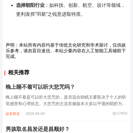
选择朝阳行业
：如科技、创新、航空、设计等领域，
更利发挥“羽新”之锐意进取特质。
声明：本站所有内容均基于传统文化研究和学术探讨，仅供娱
乐参考，请勿盲目迷信。本站少量内容在人工智能工具辅助下
完成。
相关推荐
晚上睡不着可以听大悲咒吗？
晚上睡不着是可以听大悲咒的，是否适合助眠主要取决于个人的听
觉感受和心理状态。大悲咒的主流音频版本大多以平缓的唱腔为
主，旋律节奏偏慢，没有大幅度的起伏变化，也没有尖锐的音效和
27854
起名取名
2026-04-06
急促的鼓点，这类音频本身具备静心的基础特质。睡前思绪繁杂、
心里焦躁时，轻柔播放大悲咒，能减少大脑胡...
男孩取名昌发还是昌顺好？