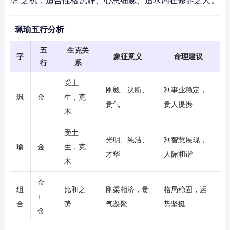
华”之机，适合性格沉静、心思细腻、追求内在修养之人。
珮瑜五行分析
五
生克关
字
象征意义
命理建议
行
系
受土
刚毅、决断、
利事业稳定，
珮
金
生，克
贵气
贵人提携
木
受土
光明、纯洁、
利智慧展现，
瑜
金
生，克
才华
人际和谐
木
金
组
比和之
刚柔相济，贵
格局稳固，运
+
合
势
气凝聚
势坚挺
金