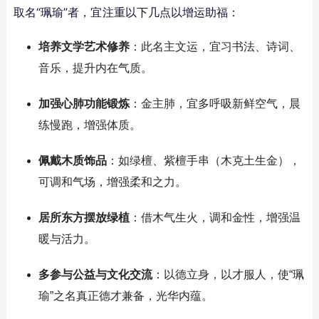
取名“珮瑜”者，宜注重以下几点以增运助福：
培养文学艺术修养
：此名主文运，宜习书法、诗词、
音乐，提升内在气质。
加强心肺功能锻炼
：金主肺，宜多呼吸新鲜空气，晨
练慢跑，增强体质。
佩戴木质饰品
：如绿檀、紫檀手串（木克土生金），
可调和气场，增强柔和之力。
居所东方摆放绿植
：借木气生火，调和金性，增强温
暖与活力。
多参与公益与文化交流
：以德立身，以才服人，使“珮
瑜”之名真正德才兼备，光华内蕴。