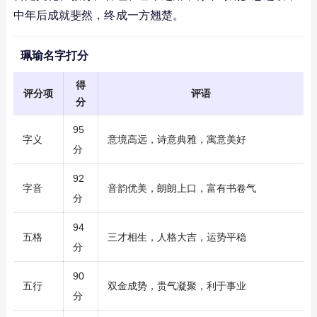
中年后成就斐然，终成一方翘楚。
珮瑜名字打分
得
评分项
评语
分
95
字义
意境高远，诗意典雅，寓意美好
分
92
字音
音韵优美，朗朗上口，富有书卷气
分
94
五格
三才相生，人格大吉，运势平稳
分
90
五行
双金成势，贵气凝聚，利于事业
分