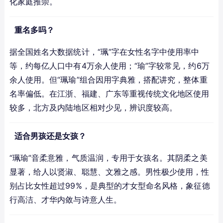
化家庭推崇。
重名多吗？
据全国姓名大数据统计，“珮”字在女性名字中使用率中
等，约每亿人口中有4万余人使用；“瑜”字较常见，约6万
余人使用。但“珮瑜”组合因用字典雅，搭配讲究，整体重
名率偏低。在江浙、福建、广东等重视传统文化地区使用
较多，北方及内陆地区相对少见，辨识度较高。
适合男孩还是女孩？
“珮瑜”音柔意雅，气质温润，专用于女孩名。其阴柔之美
显著，给人以贤淑、聪慧、文雅之感。男性极少使用，性
别占比女性超过99%，是典型的才女型命名风格，象征德
行高洁、才华内敛与诗意人生。