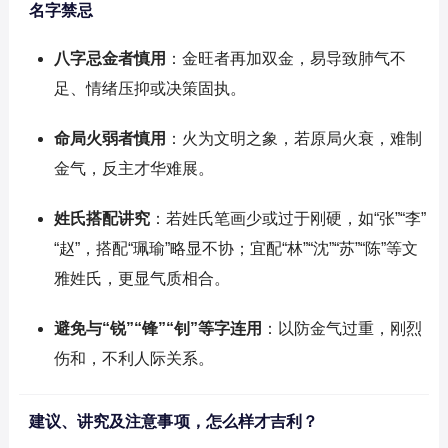
名字禁忌
八字忌金者慎用
：金旺者再加双金，易导致肺气不
足、情绪压抑或决策固执。
命局火弱者慎用
：火为文明之象，若原局火衰，难制
金气，反主才华难展。
姓氏搭配讲究
：若姓氏笔画少或过于刚硬，如“张”“李”
“赵”，搭配“珮瑜”略显不协；宜配“林”“沈”“苏”“陈”等文
雅姓氏，更显气质相合。
避免与“锐”“锋”“钊”等字连用
：以防金气过重，刚烈
伤和，不利人际关系。
建议、讲究及注意事项，怎么样才吉利？