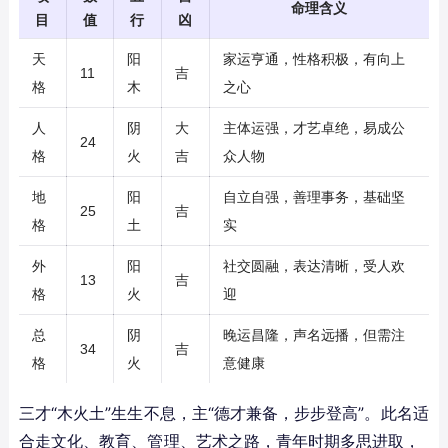
命理含义
目
值
行
凶
天
阳
家运亨通，性格积极，有向上
11
吉
格
木
之心
人
阴
大
主体运强，才艺卓绝，易成公
24
格
火
吉
众人物
地
阳
自立自强，善理事务，基础坚
25
吉
格
土
实
外
阳
社交圆融，表达清晰，受人欢
13
吉
格
火
迎
总
阴
晚运昌隆，声名远播，但需注
34
吉
格
火
意健康
三才“木火土”生生不息，主“德才兼备，步步登高”。此名适
合走文化、教育、管理、艺术之路，青年时期多思进取，