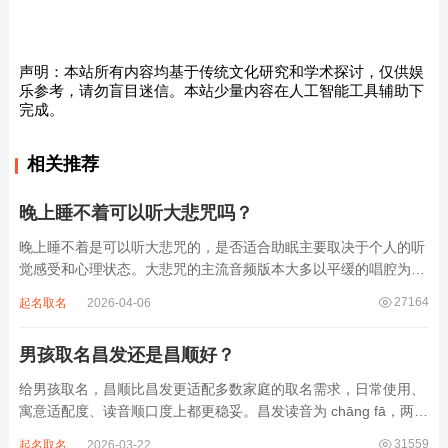
声明：本站所有内容均基于传统文化研究和学术探讨，仅供娱
乐参考，请勿盲目迷信。本站少量内容在人工智能工具辅助下
完成。
相关推荐
晚上睡不着可以听大悲咒吗？
晚上睡不着是可以听大悲咒的，是否适合助眠主要取决于个人的听
觉感受和心理状态。大悲咒的主流音频版本大多以平缓的唱腔为
主，旋律节奏偏慢，没有大幅度的起伏变化，也没有尖锐的音效和
27164
起名取名
2026-04-06
急促的鼓点，这类音频本身具备静心的基础特质。睡前思绪繁杂、
心里焦躁时，轻柔播放大悲咒，能减少大脑胡...
男孩取名昌发还是昌顺好？
给男孩取名，昌顺比昌发更适配多数家庭的取名需求，日常使用、
寓意适配度、读音顺口度上都更稳妥。昌发读音为 chāng fā，两个
字均为阴平声调，连读时没有声调起伏，日常呼喊不够清亮，远距
31559
起名取名
2026-03-22