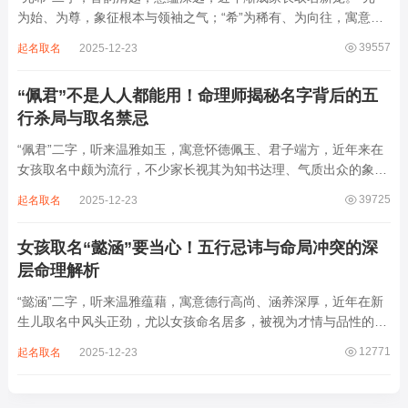
为始、为尊，象征根本与领袖之气；“希”为稀有、为向往，寓意卓
尔不群、心怀大志。组合而成，“元希”似有天纵之才、贵不可言之
39557
起名取名
2025-12-23
象。然姓名非止文雅，实为命理气场之枢纽。一字之选，关乎运途
起伏。“元”属木，“希”藏水火...
“佩君”不是人人都能用！命理师揭秘名字背后的五
行杀局与取名禁忌
“佩君”二字，听来温雅如玉，寓意怀德佩玉、君子端方，近年来在
女孩取名中颇为流行，不少家长视其为知书达理、气质出众的象
征。然姓名之学，根在八字，名若逆势而行，再文雅也成负累。细
39725
起名取名
2025-12-23
察“佩君”之象，实藏金气过旺、木土受制之局，若不顾命主五行强
弱，盲目套用，反易招致体弱多病、意志...
女孩取名“懿涵”要当心！五行忌讳与命局冲突的深
层命理解析
“懿涵”二字，听来温雅蕴藉，寓意德行高尚、涵养深厚，近年在新
生儿取名中风头正劲，尤以女孩命名居多，被视为才情与品性的完
美结合。然姓名之学，根在命局，名若逆势而行，纵然字字珠玑，
12771
起名取名
2025-12-23
也如逆水行舟，徒增心力。细察“懿涵”之象，实藏水势泛滥、土崩
金沉之患，若不顾八字根基，贸然启用...