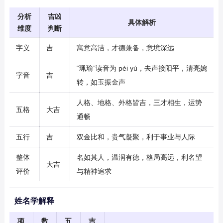
分析
吉凶
具体解析
维度
判断
字义
吉
寓意高洁，才德兼备，意境深远
“珮瑜”读音为 pèi yú，去声接阳平，清亮婉
字音
吉
转，如玉振金声
人格、地格、外格皆吉，三才相生，运势
五格
大吉
通畅
五行
吉
双金比和，贵气凝聚，利于事业与人际
整体
名如其人，温润有德，格局高远，利名望
大吉
评价
与精神追求
姓名学解释
项
数
五
吉