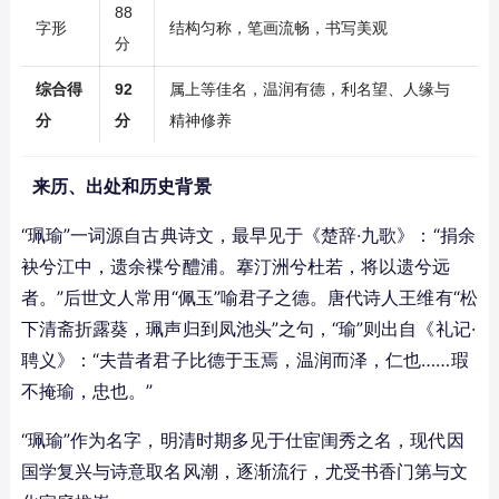
88
字形
结构匀称，笔画流畅，书写美观
分
综合得
92
属上等佳名，温润有德，利名望、人缘与
分
分
精神修养
来历、出处和历史背景
“珮瑜”一词源自古典诗文，最早见于《楚辞·九歌》：“捐余
袂兮江中，遗余褋兮醴浦。搴汀洲兮杜若，将以遗兮远
者。”后世文人常用“佩玉”喻君子之德。唐代诗人王维有“松
下清斋折露葵，珮声归到凤池头”之句，“瑜”则出自《礼记·
聘义》：“夫昔者君子比德于玉焉，温润而泽，仁也……瑕
不掩瑜，忠也。”
“珮瑜”作为名字，明清时期多见于仕宦闺秀之名，现代因
国学复兴与诗意取名风潮，逐渐流行，尤受书香门第与文