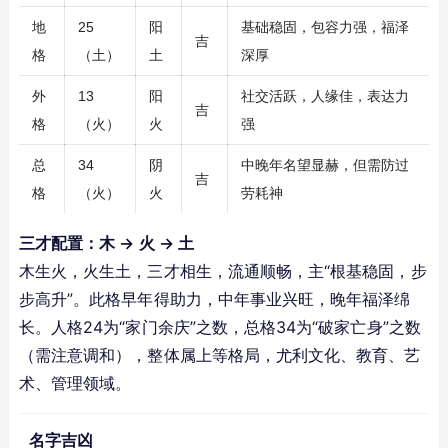
地
25
阳
基础稳固，包容力强，福泽
吉
格
（土）
土
深厚
外
13
阳
社交活跃，人缘佳，表达力
吉
格
（火）
火
强
总
34
阴
中晚年名望显赫，但需防过
吉
格
（火）
火
劳耗神
三才配置：木 → 火 → 土
木生火，火生土，三才相生，流通顺畅，主“根基稳固，步
步高升”。此格早年得助力，中年事业兴旺，晚年福泽绵
长。人格24为“家门余庆”之数，总格34为“破家亡身”之数
（需注意调和），整体属上等格局，尤利文化、教育、艺
术、管理领域。
名字吉凶