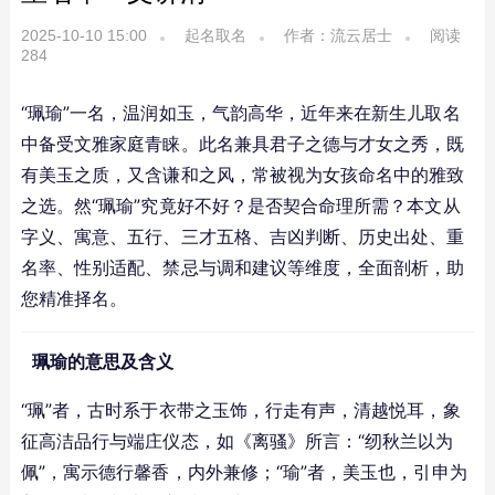
2025-10-10 15:00
起名取名
作者：流云居士
阅读
284
“珮瑜”一名，温润如玉，气韵高华，近年来在新生儿取名
中备受文雅家庭青睐。此名兼具君子之德与才女之秀，既
有美玉之质，又含谦和之风，常被视为女孩命名中的雅致
之选。然“珮瑜”究竟好不好？是否契合命理所需？本文从
字义、寓意、五行、三才五格、吉凶判断、历史出处、重
名率、性别适配、禁忌与调和建议等维度，全面剖析，助
您精准择名。
珮瑜的意思及含义
“珮”者，古时系于衣带之玉饰，行走有声，清越悦耳，象
征高洁品行与端庄仪态，如《离骚》所言：“纫秋兰以为
佩”，寓示德行馨香，内外兼修；“瑜”者，美玉也，引申为