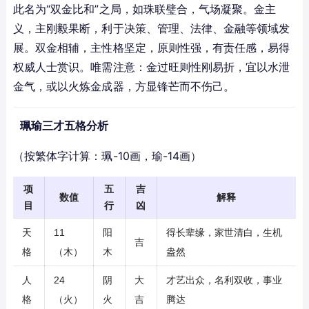
此名为“双金比和”之局，如珠联璧合，气场凝聚。金主
义，主刚毅果断，利于决策、管理、法律、金融等领域发
展。双金相辅，主性格坚定，原则性强，有责任感，易得
权威人士赏识。唯需注意：金过旺则性刚易折，宜以水泄
金气，或以火炼金成器，方显锋芒而不伤己。
珮瑜三才五格分析
（按繁体字计算：珮-10画，瑜-14画）
项
五
吉
数值
解释
目
行
凶
天
11
阳
得长辈缘，家世清白，生机
吉
格
（木）
木
盎然
人
24
阴
大
才艺出众，名利双收，事业
格
（火）
火
吉
腾达