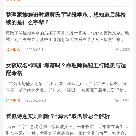
离叫名字时辨识度不高。昌字本义为兴盛、繁茂，发字核心指向发
财、发迹，两个字组合的核心寓...
整理家族族谱时遇黄氏字辈维学永，想知道后续接
续的是什么字辈？
黄氏字辈里维学永的后续字辈并无统一答案，核心因黄氏支系、地
域不同而有差异，其中川渝部分黄氏支系中维学永后接文字辈，完
整顺承为维、学、永、文、明、盛。这个字辈序列是川渝地区黄氏
38206
起名取名
2026-02-14
某支系的续修字辈，在安岳、岳池一带的黄氏族谱里能明确查到，
后续还跟着纲、常、任、本、初，再往后是...
女孩取名“沛珊”靠谱吗？命理师揭秘五行隐患与适
配命格
“沛”为水势盛大之象，“珊”乃珠玉琳琅之声，二字合称，似有江海
映霞、清音绕林之美。近年来，“沛珊”一名频现于新生儿登记榜
上，尤以女婴为多，取其灵动温润、才情出众之意。然姓名非止文
39562
起名取名
2025-12-23
雅符号，实为命理五行流转之枢纽。一字之选，关乎气场平衡。沛
属水，珊属金，金生水则势愈旺。若命...
看似诗意实则凶险？“海云”取名禁忌全解析
“海云”二字，意境辽阔，似碧波接天、云卷长空，近年来在新生儿
取名中风行一时，尤受文艺家庭青睐。然姓名非仅符号，实为命局