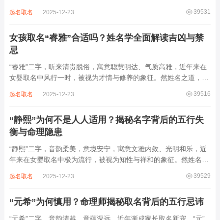
之延伸。若不顾八字寒暖燥湿，妄用“海云”，反成拖累。此名水势
39531
起名取名
2025-12-23
滔天，木浮无根，阴气过重，易致意志不坚、事业漂泊、健康受
损。男子用之多情志难定，女子用之则婚...
女孩取名“睿雅”合适吗？姓名学全面解读吉凶与禁
忌
“睿雅”二字，听来清贵脱俗，寓意聪慧明达、气质高雅，近年来在
女婴取名中风行一时，被视为才情与修养的象征。然姓名之道，贵
在因命施名，名若与八字相悖，纵然字字珠玑，也如履冰负薪，徒
39516
起名取名
2025-12-23
增心力。细察“睿雅”之局，实藏金水成势、火土受制之患，若不顾
命主根基，贸然启用，反易招来体弱多...
“静熙”为何不是人人适用？揭秘名字背后的五行失
衡与命理隐患
“静熙”二字，音韵柔美，意境安宁，寓意文雅内敛、光明和乐，近
年来在女婴取名中极为流行，被视为知性与祥和的象征。然姓名命
理讲究因人而异，名若不合命局，再温婉也成负担。细究“静熙”之
39529
起名取名
2025-12-23
象，实藏金水偏寒、火气受制之弊，若不顾八字强弱，盲目套用，
反易引发体弱多病、意志不坚、事业难...
“元希”为何慎用？命理师揭秘取名背后的五行忌讳
“元希”二字，音韵清越，意蕴深远，近年渐成家长取名新宠。“元”