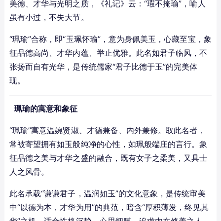
美德、才华与光明之质，《礼记》云：“瑕不掩瑜”，喻人
虽有小过，不失大节。
“珮瑜”合称，即“玉珮怀瑜”，意为身佩美玉，心藏至宝，象
征品德高尚、才华内蕴、举止优雅。此名如君子临风，不
张扬而自有光华，是传统儒家“君子比德于玉”的完美体
现。
珮瑜的寓意和象征
“珮瑜”寓意温婉贤淑、才德兼备、内外兼修。取此名者，
常被寄望拥有如玉般纯净的心性，如珮般端庄的言行。象
征品德之美与才华之盛的融合，既有女子之柔美，又具士
人之风骨。
此名承载“谦谦君子，温润如玉”的文化意象，是传统审美
中“以德为本，才华为用”的典范，暗含“厚积薄发，终见其