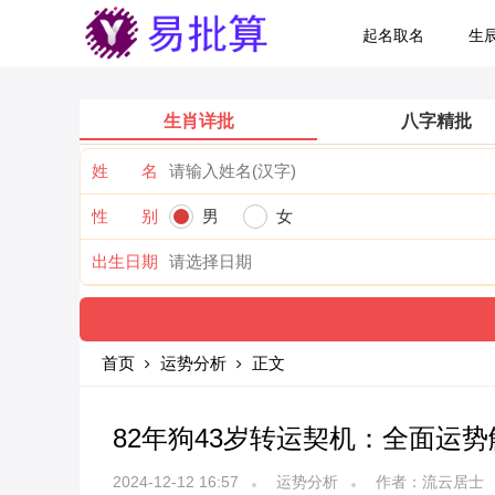
起名取名
生
生肖详批
八字精批
姓 名
性 别
男
女
出生日期
首页
运势分析
正文
82年狗43岁转运契机：全面运势
2024-12-12 16:57
运势分析
作者：流云居士