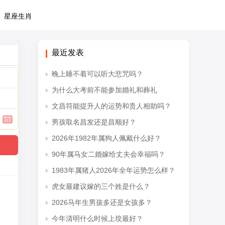
星座生肖
最近发表
晚上睡不着可以听大悲咒吗？
为什么大考前不能参加婚礼和葬礼
文昌符能提升人的运势和贵人相助吗？
男孩取名昌发还是昌顺好？
2026年1982年属狗人佩戴什么好？
90年属马女二婚嫁给丈夫会幸福吗？
1983年属猪人2026年全年运势怎么样？
虎女最建议嫁的三个姓是什么？
2026马年生男孩多还是女孩多？
今年清明什么时候上坟最好？