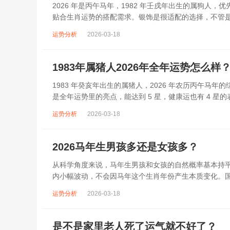
2026 年是丙午马年，1982 年壬戌年出生的属狗
贴合生肖运势的搭配需求。银饰是很适配的选择，不管
要求。纯银的材质质感温润，戴在身...
运势分析
2026-03-18
1983年属猪人2026年全年运势怎么样
1983 年癸亥年出生的属猪人，2026 年农历丙午马
是全年运势里的亮点，能达到 5 星，健康运也有 4 星的表
天，农...
运势分析
2026-03-18
2026马年生男孩多还是女孩多？
从科学角度来说，马年生男孩和女孩的自然概率基本持
内小幅波动，不会因马年这个生肖年份产生本质变化。国家
女性占比 48.76%，性别比为 1...
运势分析
2026-03-18
是不是家里老人死了运气就不好了？