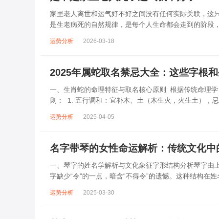
家里老人离世和运气好不好之间没有任何实际关联，这
是生老病死的自然规律，是每个人生命都会走到的阶段
是因为亲人离世后，心里会陷入悲伤，做事时容...
运势分析
2026-03-18
2025年属蛇取名禁忌大全：这些字根
一、生肖蛇的命理特征与取名核心原则 根据传统命理学
则： 1. 五行调和：宜补木、土（木生火，火生土），忌水
运势分析
2025-04-05
名字带琴的女性命运解析：传统文化中
一、琴字的姓名学解析与文化象征字形结构分析琴字由上
字缺少“令”的一点，暗含“不得令”的遗憾。这种结构在
突。五行属性与健康关联琴字五行...
运势分析
2025-03-30