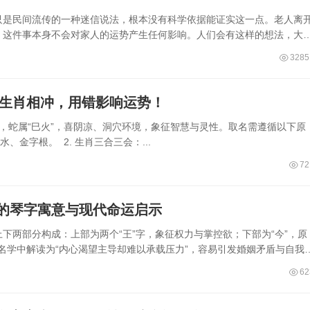
只是民间流传的一种迷信说法，根本没有科学依据能证实这一点。老人离
，这件事本身不会对家人的运势产生任何影响。人们会有这样的想法，大
3285
和生肖相冲，用错影响运势！
，蛇属“巳火”，喜阴凉、洞穴环境，象征智慧与灵性。取名需遵循以下原
、金字根。 2. 生肖三合三会：...
72
的琴字寓意与现代命运启示
下两部分构成：上部为两个“王”字，象征权力与掌控欲；下部为“今”，原
姓名学中解读为“内心渴望主导却难以承载压力”，容易引发婚姻矛盾与自我
62