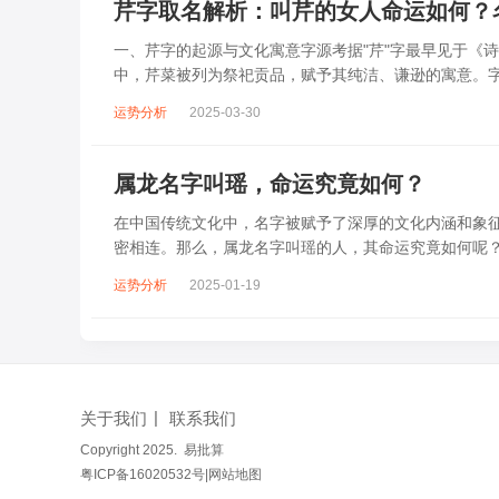
芹字取名解析：叫芹的女人命运如何？
一、芹字的起源与文化寓意字源考据‌"芹"字最早见于《
中，芹菜被列为祭祀贡品，赋予其纯洁、谦逊的寓意。字形演变
运势分析
2025-03-30
属龙名字叫瑶，命运究竟如何？
在中国传统文化中，名字被赋予了深厚的文化内涵和象
密相连。那么，属龙名字叫瑶的人，其命运究竟如何呢？
来表示美好、珍贵的意思。它如同美玉般晶...
运势分析
2025-01-19
关于我们
联系我们
Copyright 2025.
易批算
粤ICP备16020532号
|
网站地图