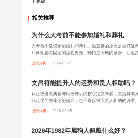
下完成。
相关推荐
为什么大考前不能参加婚礼和葬礼
大考前不建议参加婚礼和葬礼，最直接的原因是会打乱
和葬礼都有固定的流程要走，哪怕是同城的场合，往返
法按计划刷题、背书、复盘知识点，原本连贯的...
运势分析
2026-03-27
文昌符能提升人的运势和贵人相助吗？
从正统道教典籍与民俗传承的核心定义来看，文昌符本
非泛化的整体运势提升，也不直接对应贵人相助的诉求
程绘制，需由受箓的道士在文昌帝君圣诞（农历...
运势分析
2026-03-25
2026年1982年属狗人佩戴什么好？