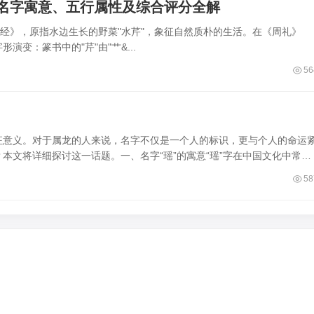
名字寓意、五行属性及综合评分全解
诗经》，原指水边生长的野菜"水芹"，象征自然质朴的生活。在《周礼》
‌：篆书中的"芹"由"艹&...
56
征意义。对于属龙的人来说，名字不仅是一个人的标识，更与个人的命运
本文将详细探讨这一话题。一、名字“瑶”的寓意“瑶”字在中国文化中常用
58