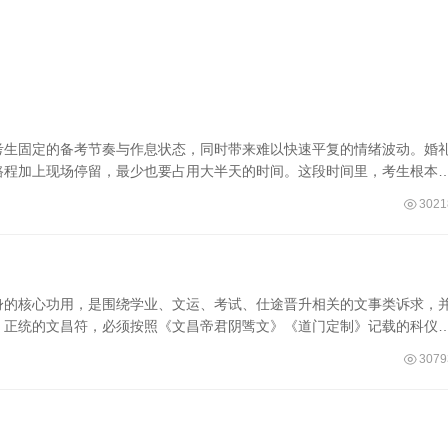
考生固定的备考节奏与作息状态，同时带来难以快速平复的情绪波动。婚
路程加上现场停留，最少也要占用大半天的时间。这段时间里，考生根本
3021
身的核心功用，是围绕学业、文运、考试、仕途晋升相关的文事类诉求，
。正统的文昌符，必须按照《文昌帝君阴骘文》《道门定制》记载的科仪
3079