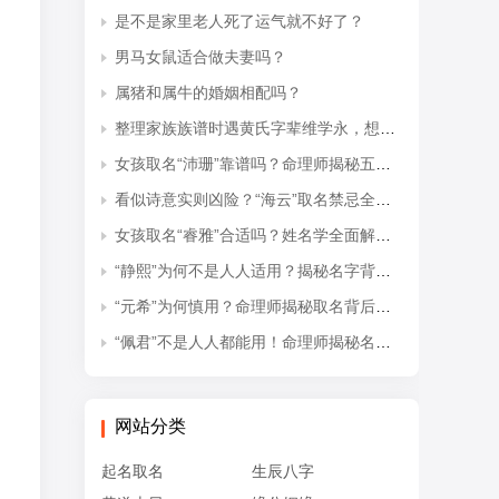
是不是家里老人死了运气就不好了？
男马女鼠适合做夫妻吗？
属猪和属牛的婚姻相配吗？
整理家族族谱时遇黄氏字辈维学永，想知道后续接续的是什么字辈？
女孩取名“沛珊”靠谱吗？命理师揭秘五行隐患与适配命格
看似诗意实则凶险？“海云”取名禁忌全解析
女孩取名“睿雅”合适吗？姓名学全面解读吉凶与禁忌
“静熙”为何不是人人适用？揭秘名字背后的五行失衡与命理隐患
“元希”为何慎用？命理师揭秘取名背后的五行忌讳
“佩君”不是人人都能用！命理师揭秘名字背后的五行杀局与取名禁忌
网站分类
起名取名
生辰八字