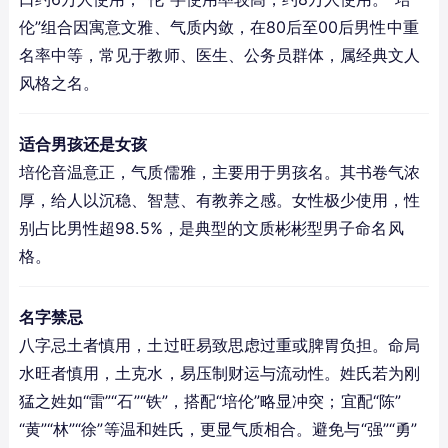
伦”组合因寓意文雅、气质内敛，在80后至00后男性中重
名率中等，常见于教师、医生、公务员群体，属经典文人
风格之名。
适合男孩还是女孩
培伦音温意正，气质儒雅，主要用于男孩名。其书卷气浓
厚，给人以沉稳、智慧、有教养之感。女性极少使用，性
别占比男性超98.5%，是典型的文质彬彬型男子命名风
格。
名字禁忌
八字忌土者慎用，土过旺易致思虑过重或脾胃负担。命局
水旺者慎用，土克水，易压制财运与流动性。姓氏若为刚
猛之姓如“雷”“石”“铁”，搭配“培伦”略显冲突；宜配“陈”
“黄”“林”“徐”等温和姓氏，更显气质相合。避免与“强”“勇”