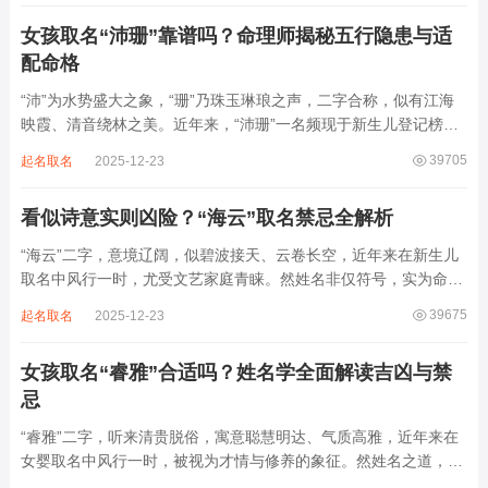
后续还跟着纲、常、任、本、初，再往后是...
女孩取名“沛珊”靠谱吗？命理师揭秘五行隐患与适
配命格
“沛”为水势盛大之象，“珊”乃珠玉琳琅之声，二字合称，似有江海
映霞、清音绕林之美。近年来，“沛珊”一名频现于新生儿登记榜
上，尤以女婴为多，取其灵动温润、才情出众之意。然姓名非止文
39705
起名取名
2025-12-23
雅符号，实为命理五行流转之枢纽。一字之选，关乎气场平衡。沛
属水，珊属金，金生水则势愈旺。若命...
看似诗意实则凶险？“海云”取名禁忌全解析
“海云”二字，意境辽阔，似碧波接天、云卷长空，近年来在新生儿
取名中风行一时，尤受文艺家庭青睐。然姓名非仅符号，实为命局
之延伸。若不顾八字寒暖燥湿，妄用“海云”，反成拖累。此名水势
39675
起名取名
2025-12-23
滔天，木浮无根，阴气过重，易致意志不坚、事业漂泊、健康受
损。男子用之多情志难定，女子用之则婚...
女孩取名“睿雅”合适吗？姓名学全面解读吉凶与禁
忌
“睿雅”二字，听来清贵脱俗，寓意聪慧明达、气质高雅，近年来在
女婴取名中风行一时，被视为才情与修养的象征。然姓名之道，贵
在因命施名，名若与八字相悖，纵然字字珠玑，也如履冰负薪，徒