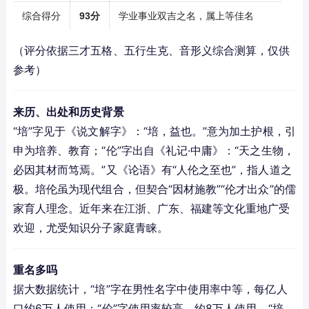
综合得分
93分
学业事业双吉之名，属上等佳名
（评分依据三才五格、五行生克、音形义综合测算，仅供
参考）
来历、出处和历史背景
“培”字见于《说文解字》：“培，益也。”意为加土护根，引
申为培养、教育；“伦”字出自《礼记·中庸》：“天之生物，
必因其材而笃焉。”又《论语》有“人伦之至也”，指人道之
极。培伦虽为现代组合，但契合“因材施教”“伦才出众”的儒
家育人理念。近年来在江浙、广东、福建等文化重地广受
欢迎，尤受知识分子家庭青睐。
重名多吗
据大数据统计，“培”字在男性名字中使用率中等，每亿人
口约6万人使用；“伦”字使用率较高，约8万人使用。“培