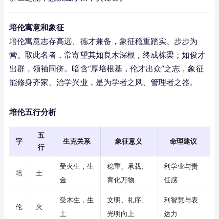
培伦寓意和象征
培伦寓意志存高远、德才兼备，象征稳重踏实、步步为
营。取此名者，常寄望其如良木深根，终成栋梁；如俊才
出群，领袖同侪。暗含“厚培根基，伦才出众”之志，象征
能修身齐家、治学兴业，是为学者之风、管理者之器。
培伦五行分析
五
字
生克关系
象征意义
命理建议
行
受火生，生
稳重、承载、
利学业与责
培
土
金
育化万物
任感
受木生，生
文明、礼序、
利智慧与表
伦
火
土
光明向上
达力