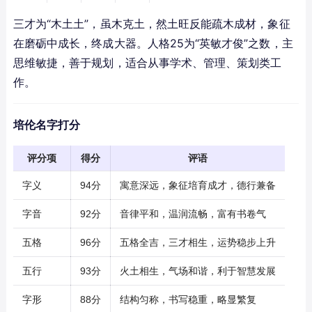
三才为“木土土”，虽木克土，然土旺反能疏木成材，象征
在磨砺中成长，终成大器。人格25为“英敏才俊”之数，主
思维敏捷，善于规划，适合从事学术、管理、策划类工
作。
培伦名字打分
评分项
得分
评语
字义
94分
寓意深远，象征培育成才，德行兼备
字音
92分
音律平和，温润流畅，富有书卷气
五格
96分
五格全吉，三才相生，运势稳步上升
五行
93分
火土相生，气场和谐，利于智慧发展
字形
88分
结构匀称，书写稳重，略显繁复