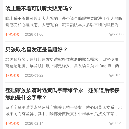
晚上睡不着可以听大悲咒吗？
晚上睡不着是可以听大悲咒的，是否适合助眠主要取决于个人的听
觉感受和心理状态。大悲咒的主流音频版本大多以平缓的唱腔为
主，旋律节奏偏慢，没有大幅度的起伏变化，也没有尖锐的音效和
27305
起名取名
2026-04-06
急促的鼓点，这类音频本身具备静心的基础特质。睡前思绪繁杂、
心里焦躁时，轻柔播放大悲咒，能减少大脑胡...
男孩取名昌发还是昌顺好？
给男孩取名，昌顺比昌发更适配多数家庭的取名需求，日常使用、
寓意适配度、读音顺口度上都更稳妥。昌发读音为 chāng fā，两个
字均为阴平声调，连读时没有声调起伏，日常呼喊不够清亮，远距
31699
起名取名
2026-03-22
离叫名字时辨识度不高。昌字本义为兴盛、繁茂，发字核心指向发
财、发迹，两个字组合的核心寓...
整理家族族谱时遇黄氏字辈维学永，想知道后续接
续的是什么字辈？
黄氏字辈里维学永的后续字辈并无统一答案，核心因黄氏支系、地
域不同而有差异，其中川渝部分黄氏支系中维学永后接文字辈，完
整顺承为维、学、永、文、明、盛。这个字辈序列是川渝地区黄氏
38348
起名取名
2026-02-14
某支系的续修字辈，在安岳、岳池一带的黄氏族谱里能明确查到，