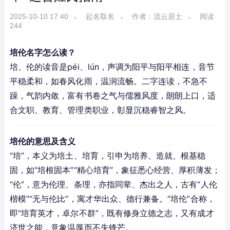
2025-10-10 17:40
起名取名
作者：流云居士
阅读
244
培伦名字怎么读？
培、伦的读音是péi、lún，声调为阳平与阳平相连，音节
平稳柔和，如春风化雨，温润流畅。二字连读，不急不
躁，气韵内敛，富有书卷之气与儒雅风度，朗朗上口，适
合文职、教育、管理类职业，彰显沉稳睿智之风。
培伦的意思及含义
“培”，本义为培土、培育，引申为培养、造就、根基稳
固，如“培根固本”“精心培育”，象征悉心经营、厚积薄发；
“伦”，意为伦理、条理，亦指同辈、杰出之人，古有“人伦
楷模”“无与伦比”，寓才华出众、德行兼备。“培伦”合称，
即“培育英才，卓尔不群”，既有修身立德之志，又有成才
济世之能，意象温厚而不失锋芒。