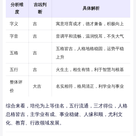
分析维
吉凶判
具体解析
度
断
字义
吉
寓意培育成才，德才兼备，积极向上
字音
吉
音调平和流畅，温润悦耳，不失大气
五格皆吉，人格地格稳固，运势平稳
五格
吉
上升
五行
吉
火生土，相生有情，利于智慧与根基
整体评
大吉
名实相符，格局清正，利学业与事业
价
综合来看，培伦为上等佳名，五行流通，三才得位，人格
总格皆吉，主学业有成、事业稳健、人缘和顺，尤利文
化、教育、行政领域发展。