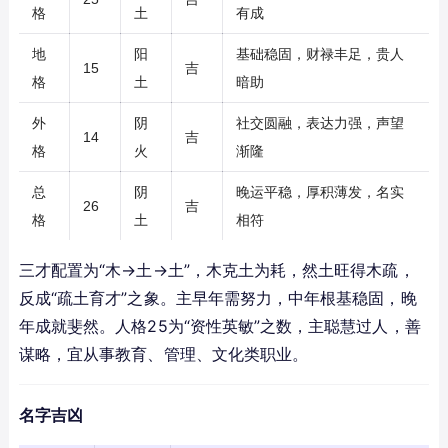
格
土
有成
地
阳
基础稳固，财禄丰足，贵人
15
吉
格
土
暗助
外
阴
社交圆融，表达力强，声望
14
吉
格
火
渐隆
总
阴
晚运平稳，厚积薄发，名实
26
吉
格
土
相符
三才配置为“木→土→土”，木克土为耗，然土旺得木疏，
反成“疏土育才”之象。主早年需努力，中年根基稳固，晚
年成就斐然。人格25为“资性英敏”之数，主聪慧过人，善
谋略，宜从事教育、管理、文化类职业。
名字吉凶