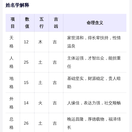
姓名学解释
项
数
五
吉
命理含义
目
值
行
凶
天
家世清和，得长辈扶持，性情
12
木
吉
格
温良
人
主体运强，才智出众，能担重
25
土
吉
格
任
地
基础坚实，财源稳定，贵人暗
15
土
吉
格
助
外
14
火
吉
人缘佳，表达力强，社交顺畅
格
总
晚运昌隆，厚德载物，福泽绵
26
土
吉
格
长