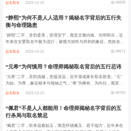
39659
起名取名
2025-12-23
增心力。细察“睿雅”之局，实藏金水成势、火土受制之患，若不顾
命主根基，贸然启用，反易招来体弱多...
“静熙”为何不是人人适用？揭秘名字背后的五行失
衡与命理隐患
“静熙”二字，音韵柔美，意境安宁，寓意文雅内敛、光明和乐，近
年来在女婴取名中极为流行，被视为知性与祥和的象征。然姓名命
理讲究因人而异，名若不合命局，再温婉也成负担。细究“静熙”之
39671
起名取名
2025-12-23
象，实藏金水偏寒、火气受制之弊，若不顾八字强弱，盲目套用，
反易引发体弱多病、意志不坚、事业难...
“元希”为何慎用？命理师揭秘取名背后的五行忌讳
“元希”二字，音韵清越，意蕴深远，近年渐成家长取名新宠。“元”
为始、为尊，象征根本与领袖之气；“希”为稀有、为向往，寓意卓
尔不群、心怀大志。组合而成，“元希”似有天纵之才、贵不可言之
39703
起名取名
2025-12-23
象。然姓名非止文雅，实为命理气场之枢纽。一字之选，关乎运途
起伏。“元”属木，“希”藏水火...
“佩君”不是人人都能用！命理师揭秘名字背后的五
行杀局与取名禁忌
“佩君”二字，听来温雅如玉，寓意怀德佩玉、君子端方，近年来在