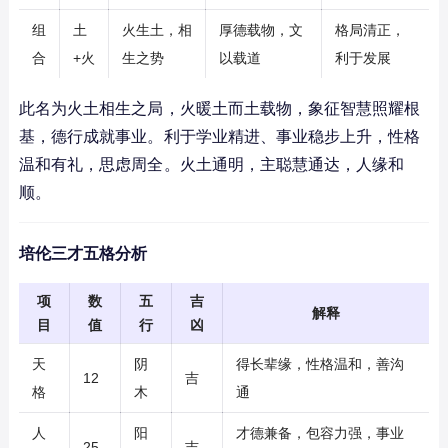
组
土
火生土，相
厚德载物，文
格局清正，
合
+火
生之势
以载道
利于发展
此名为火土相生之局，火暖土而土载物，象征智慧照耀根
基，德行成就事业。利于学业精进、事业稳步上升，性格
温和有礼，思虑周全。火土通明，主聪慧通达，人缘和
顺。
培伦三才五格分析
项
数
五
吉
解释
目
值
行
凶
天
阴
得长辈缘，性格温和，善沟
12
吉
格
木
通
人
阳
才德兼备，包容力强，事业
25
吉