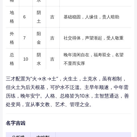
格
水
地
阴
6
吉
基础稳固，人缘佳，贵人暗助
格
土
外
阳
7
吉
社交得体，声望渐起，受人敬重
格
金
总
阴
晚年清闲自在，福寿双全，名望
10
吉
格
水
不显而实厚
三才配置为“火→水→土”，火生土，土克水，虽有相制，
但火土为后天根基，可护水不泛滥。主早年顺遂，中年需
历练，晚年安宁。人格、总格皆为10水，主智慧通达，善
处变局，宜从事文教、艺术、管理之业。
名字吉凶