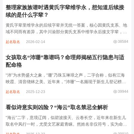
财、发迹，两个字组合的核心寓...
整理家族族谱时遇黄氏字辈维学永，想知道后续接
续的是什么字辈？
黄氏字辈里维学永的后续字辈并无统一答案，核心因黄氏支系、地
域不同而有差异，其中川渝部分黄氏支系中维学永后接文字辈，完
整顺承为维、学、永、文、明、盛。这个字辈序列是川渝地区黄氏
38584
起名取名
2026-02-14
某支系的续修字辈，在安岳、岳池一带的黄氏族谱里能明确查到，
后续还跟着纲、常、任、本、初，再往后是...
女孩取名“沛珊”靠谱吗？命理师揭秘五行隐患与适
配命格
“沛”为水势盛大之象，“珊”乃珠玉琳琅之声，二字合称，似有江海
映霞、清音绕林之美。近年来，“沛珊”一名频现于新生儿登记榜
上，尤以女婴为多，取其灵动温润、才情出众之意。然姓名非止文
39944
起名取名
2025-12-23
雅符号，实为命理五行流转之枢纽。一字之选，关乎气场平衡。沛
属水，珊属金，金生水则势愈旺。若命...
看似诗意实则凶险？“海云”取名禁忌全解析
“海云”二字，意境辽阔，似碧波接天、云卷长空，近年来在新生儿
取名中风行一时，尤受文艺家庭青睐。然姓名非仅符号，实为命局
之延伸。若不顾八字寒暖燥湿，妄用“海云”，反成拖累。此名水势