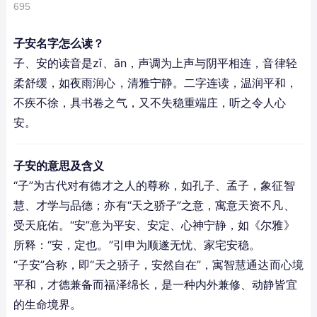
695
子安名字怎么读？
子、安的读音是zǐ、ān，声调为上声与阴平相连，音律轻
柔舒缓，如夜雨润心，清雅宁静。二字连读，温润平和，
不疾不徐，具书卷之气，又不失稳重端庄，听之令人心
安。
子安的意思及含义
“子”为古代对有德才之人的尊称，如孔子、孟子，象征智
慧、才学与品德；亦有“天之骄子”之意，寓意天资不凡、
受天庇佑。“安”意为平安、安定、心神宁静，如《尔雅》
所释：“安，定也。”引申为顺遂无忧、家宅安稳。
“子安”合称，即“天之骄子，安然自在”，寓智慧通达而心境
平和，才德兼备而福泽绵长，是一种内外兼修、动静皆宜
的生命境界。