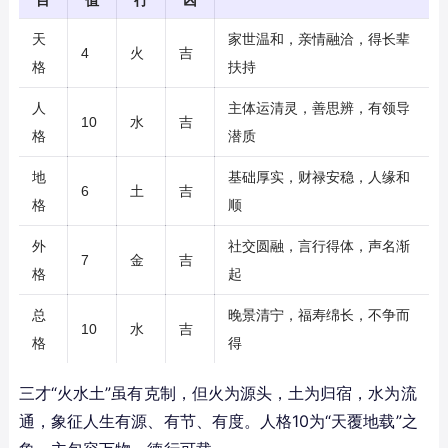
目
值
行
凶
天
家世温和，亲情融洽，得长辈
4
火
吉
格
扶持
人
主体运清灵，善思辨，有领导
10
水
吉
格
潜质
地
基础厚实，财禄安稳，人缘和
6
土
吉
格
顺
外
社交圆融，言行得体，声名渐
7
金
吉
格
起
总
晚景清宁，福寿绵长，不争而
10
水
吉
格
得
三才“火水土”虽有克制，但火为源头，土为归宿，水为流
通，象征人生有源、有节、有度。人格10为“天覆地载”之