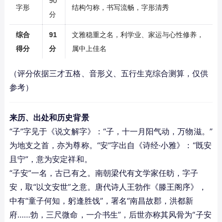
90
字形
结构匀称，书写流畅，字形清秀
分
综合
91
文雅稳重之名，利学业、家运与心性修养，
得分
分
属中上佳名
（评分依据三才五格、音形义、五行生克综合测算，仅供
参考）
来历、出处和历史背景
“子”字见于《说文解字》：“子，十一月阳气动，万物滋。”
为地支之首，亦为尊称。“安”字出自《诗经·小雅》：“既安
且宁”，意为安定祥和。
“子安”一名，古已有之。南朝梁代有文学家任昉，字子
安，取“以文安世”之意。唐代诗人王勃作《滕王阁序》，
中有“童子何知，躬逢胜饯”，署名“南昌故郡，洪都新
府……勃，三尺微命，一介书生”，后世亦称其风骨为“子安