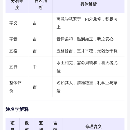
分析维
吉凶判
具体解析
度
断
寓意聪慧安宁，内外兼修，积极向
字义
吉
上
字音
吉
音律柔和，温润如玉，听之安心
五格
吉
五格皆吉，三才平稳，无凶数干扰
水土相克，需命局调和，喜火者尤
五行
中
佳
整体评
名如其人，清雅稳重，利学业与家
吉
价
运
姓名学解释
项
数
五
吉
命理含义