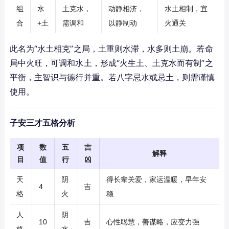
组
水
土克水，
动静相济，
水土相制，宜
合
+土
需调和
以静制动
火通关
此名为“水土相克”之局，土重则水滞，水多则土崩。若命
局中火旺，可调和水土，形成“火生土、土克水而有制”之
平衡，主智识与德行并重。若八字忌水或忌土，则需谨慎
使用。
子安三才五格分析
项
数
五
吉
解释
目
值
行
凶
天
阴
得长辈关爱，家运温暖，早年安
4
吉
格
火
稳
人
阴
10
吉
心性聪慧，善谋略，应变力强