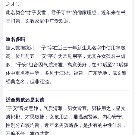
之才”。
此名契合“才子安世，君子守中”的儒家理想，近年来在书
香门第、文教家庭中广受欢迎。
重名多吗
据大数据统计，“子”字在近三十年新生儿名字中使用率极
高，位居前五；“安”字亦为常见用字，尤其在女孩名中偏
多。“子安”组合因气质清雅、寓意美好，在90后至20后群
体中重名率中等，多见于江浙、福建、广东等地，属文雅
经典之名，但非泛滥。
适合男孩还是女孩
“子安”音柔意静，气质清雅，男女皆宜。男孩用之，显文
质彬彬、才思敏捷；女孩用之，显温婉贤淑、内心安宁。
性别分布较均衡，近年来男孩略多，是少有的中性佳名，
不偏不倚，雅俗共赏。