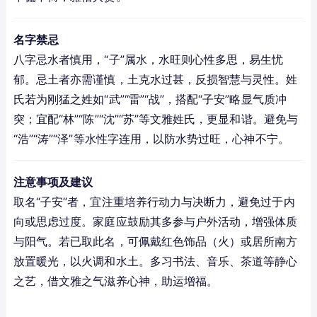
名字禁忌
八字忌水者慎用，“子”属水，水旺则心性多思，易生忧
郁。忌土者亦需谨慎，土克水过甚，反损智慧与灵性。姓
氏若为刚猛之姓如“武”“雷”“战”，搭配“子安”略显气质冲
突；宜配“林”“陈”“沈”“苏”等文雅姓氏，更显和谐。避免与
“浩”“涛”“泽”等水性字连用，以防水势过旺，心神不宁。
注意事项及建议
取名“子安”者，宜注重培养行动力与决断力，避免过于内
向或思虑过度。家庭应鼓励其多参与户外活动，增强体质
与阳气。若已取此名，可佩戴红色饰品（火）或居所南方
放置暖光，以火调和水土。多习书法、音乐、茶道等静心
之艺，借文雅之气滋养心神，助运增福。