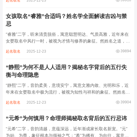
39910
起名取名
2025-12-23
滔天，木浮无根，阴气过重，易致意志不坚、事业漂泊、健康受
损。男子用之多情志难定，女子用之则婚...
女孩取名“睿雅”合适吗？姓名学全面解读吉凶与禁
忌
“睿雅”二字，听来清贵脱俗，寓意聪慧明达、气质高雅，近年来在
女婴取名中风行一时，被视为才情与修养的象征。然姓名之道，贵
在因命施名，名若与八字相悖，纵然字字珠玑，也如履冰负薪，徒
39894
起名取名
2025-12-23
增心力。细察“睿雅”之局，实藏金水成势、火土受制之患，若不顾
命主根基，贸然启用，反易招来体弱多...
“静熙”为何不是人人适用？揭秘名字背后的五行失
衡与命理隐患
“静熙”二字，音韵柔美，意境安宁，寓意文雅内敛、光明和乐，近
年来在女婴取名中极为流行，被视为知性与祥和的象征。然姓名命
理讲究因人而异，名若不合命局，再温婉也成负担。细究“静熙”之
39904
起名取名
2025-12-23
象，实藏金水偏寒、火气受制之弊，若不顾八字强弱，盲目套用，
反易引发体弱多病、意志不坚、事业难...
“元希”为何慎用？命理师揭秘取名背后的五行忌讳
“元希”二字，音韵清越，意蕴深远，近年渐成家长取名新宠。“元”
为始、为尊，象征根本与领袖之气；“希”为稀有、为向往，寓意卓