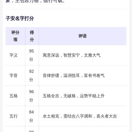
象，主包容万物，德行可载。
子安名字打分
评分
得
评语
项
分
95
字义
寓意深远，智慧安宁，文雅大气
分
92
字音
音律舒缓，温润悦耳，富有书卷气
分
96
五格
五格全吉，无破格，运势平稳上升
分
84
五行
水土相克，需结合八字调和，喜火者大吉
分