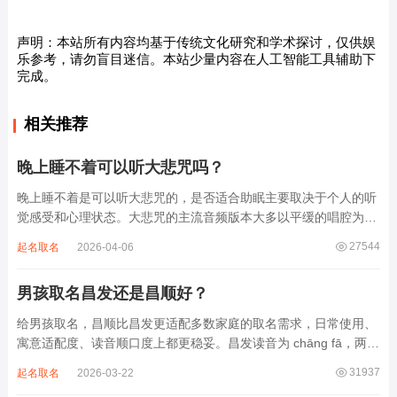
声明：本站所有内容均基于传统文化研究和学术探讨，仅供娱
乐参考，请勿盲目迷信。本站少量内容在人工智能工具辅助下
完成。
相关推荐
晚上睡不着可以听大悲咒吗？
晚上睡不着是可以听大悲咒的，是否适合助眠主要取决于个人的听
觉感受和心理状态。大悲咒的主流音频版本大多以平缓的唱腔为
主，旋律节奏偏慢，没有大幅度的起伏变化，也没有尖锐的音效和
27544
起名取名
2026-04-06
急促的鼓点，这类音频本身具备静心的基础特质。睡前思绪繁杂、
心里焦躁时，轻柔播放大悲咒，能减少大脑胡...
男孩取名昌发还是昌顺好？
给男孩取名，昌顺比昌发更适配多数家庭的取名需求，日常使用、
寓意适配度、读音顺口度上都更稳妥。昌发读音为 chāng fā，两个
字均为阴平声调，连读时没有声调起伏，日常呼喊不够清亮，远距
31937
起名取名
2026-03-22
离叫名字时辨识度不高。昌字本义为兴盛、繁茂，发字核心指向发