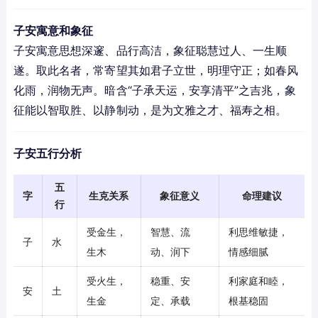
子安寓意和象征
子安寓意思想深邃、品行高洁，象征聪慧过人、一生顺
遂。取此名者，常寄望其如君子立世，明理守正；如春风
化雨，润物无声。暗含“子承天运，安享清平”之吉兆，象
征能以智取胜、以静制动，是为文雅之才、福寿之相。
子安五行分析
五
字
生克关系
象征意义
命理建议
行
受金生，
智慧、流
利思维敏捷，
子
水
生木
动、润下
情感细腻
受火生，
稳重、安
利家庭和睦，
安
土
生金
定、承载
根基稳固