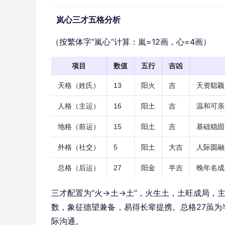
岚心三才五格分析
（按繁体字“嵐心”计算：嵐=12画，心=4画）
项目
数值
五行
吉凶
天格（姓氏）
13
阳火
吉
天资聪颖
人格（主运）
16
阳土
吉
温和可亲
地格（前运）
15
阳土
吉
基础稳固
外格（社交）
5
阳土
大吉
人际圆融
总格（后运）
27
阳金
半吉
晚年名成
三才配置为“火→土→土”，火生土，土旺成局，主
数，象征德望兼备，易得长辈提携。总格27虽
际沟通。