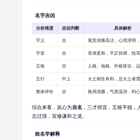
名字吉凶
分析维度
吉凶判断
具体解析
字义
吉
寓意清雅高洁，心境澄明
字音
吉
音律柔和，平仄协调，悦
五格
吉
人格、地格、外格皆吉，
五行
中上
火土相生有利，忌火土者
整体评价
吉
格局清雅，气质温润，利
综合来看，岚心为
吉名
，三才得宜，五格平稳，
志过强，宜修谦和之道。
姓名学解释