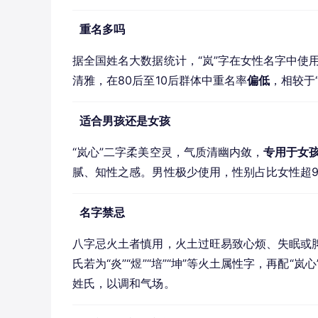
重名多吗
据全国姓名大数据统计，“岚”字在女性名字中使用
清雅，在80后至10后群体中重名率
偏低
，相较于
适合男孩还是女孩
“岚心”二字柔美空灵，气质清幽内敛，
专用于女
腻、知性之感。男性极少使用，性别占比女性超9
名字禁忌
八字忌火土者慎用，火土过旺易致心烦、失眠或
氏若为“炎”“煜”“培”“坤”等火土属性字，再配“岚
姓氏，以调和气场。