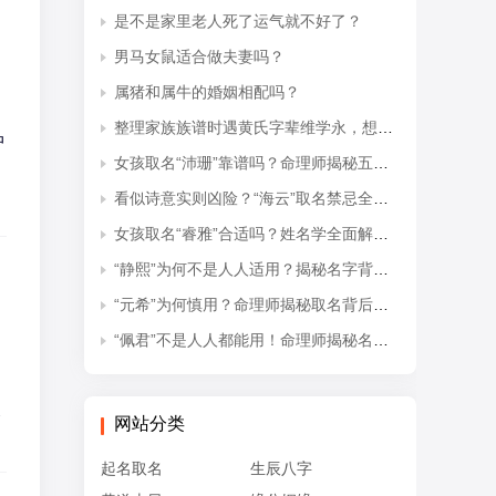
是不是家里老人死了运气就不好了？
男马女鼠适合做夫妻吗？
属猪和属牛的婚姻相配吗？
整理家族族谱时遇黄氏字辈维学永，想知道后续接续的是什么字辈？
中
女孩取名“沛珊”靠谱吗？命理师揭秘五行隐患与适配命格
看似诗意实则凶险？“海云”取名禁忌全解析
女孩取名“睿雅”合适吗？姓名学全面解读吉凶与禁忌
“静熙”为何不是人人适用？揭秘名字背后的五行失衡与命理隐患
“元希”为何慎用？命理师揭秘取名背后的五行忌讳
“佩君”不是人人都能用！命理师揭秘名字背后的五行杀局与取名禁忌
失
网站分类
起名取名
生辰八字