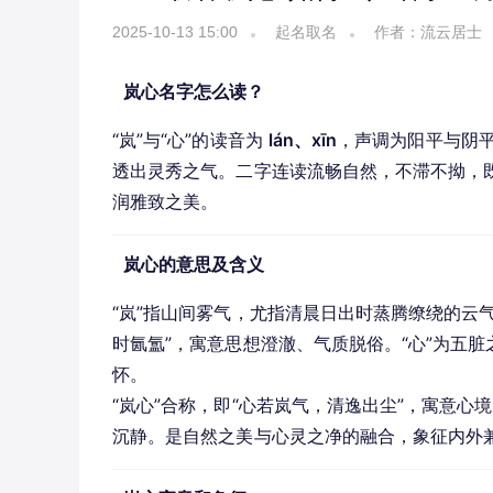
2025-10-13 15:00
起名取名
作者：流云居士
岚心名字怎么读？
“岚”与“心”的读音为 
lán、xīn
，声调为阳平与阴
透出灵秀之气。二字连读流畅自然，不滞不拗，
润雅致之美。
岚心的意思及含义
“岚”指山间雾气，尤指清晨日出时蒸腾缭绕的云
时氤氲”，寓意思想澄澈、气质脱俗。“心”为五
怀。
“岚心”合称，即“心若岚气，清逸出尘”，寓意
沉静。是自然之美与心灵之净的融合，象征内外