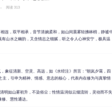
阅读 313
平相连，双平相承，音节清婉柔和，如山间晨雾轻拂林梢，静谧
既有山水之幽韵，又含情志之细腻，听之令人心神安宁，极具温
气，象征清新、空灵、高远，如《水经注》所言：“朝岚夕霭，四
脏之主，引申为精神、情感、意志的核心，代表内在修为与真挚情
心境清明如山雾初升，不染俗尘；性情温润似云烟流转，灵动而不
兼修、慧性通达。