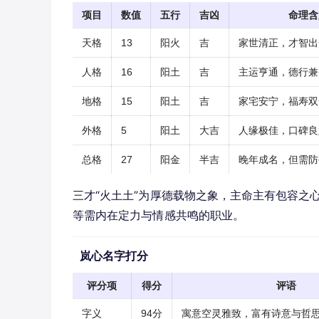
项目
数值
五行
吉凶
命理含
天格
13
阳火
吉
家世清正，才智出
人格
16
阳土
吉
主运亨通，德行兼
地格
15
阳土
吉
家宅安宁，福寿双
外格
5
阳土
大吉
人缘极佳，口碑良
总格
27
阳金
半吉
晚年成名，但需防
三才“火土土”为厚德载物之象，主命主有包容之
等需内在定力与情感共鸣的职业。
岚心名字打分
评分项
得分
评语
字义
94分
寓意空灵雅致，富有诗意与哲