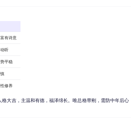
，富有诗意
耳动听
运势平稳
需慎
心性修养
人格大吉，主温和有德，福泽绵长。唯总格带刚，需防中年后心