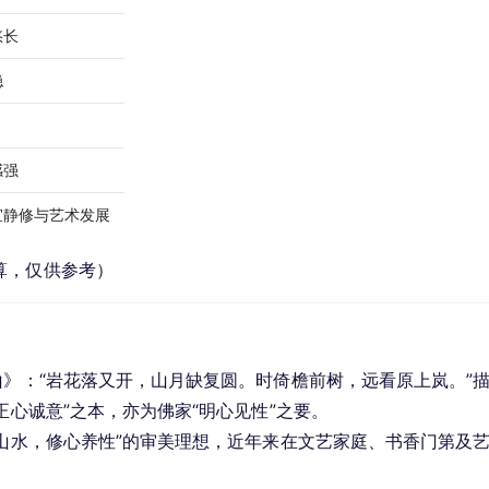
悠长
稳
感强
宜静修与艺术发展
算，仅供参考）
山》：“岩花落又开，山月缺复圆。时倚檐前树，远看原上岚。”
正心诚意”之本，亦为佛家“明心见性”之要。
情山水，修心养性”的审美理想，近年来在文艺家庭、书香门第及