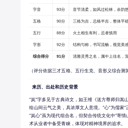
字音
93分
音节清柔，如风过松林，余韵
五格
90分
三格为吉，总格半吉，整体平
五行
88分
火土相生有利，忌者慎用
字形
92分
结构匀称，书写流畅，视觉美
综合得分
91分
清雅灵秀之名，属中上佳名，
（评分依据三才五格、五行生克、音形义综合测
来历、出处和历史背景
“岚”字多见于古典诗文，如王维《送方尊师归嵩
绘山间云气之美，具浓厚文人意境。“心”为儒家“
“岚心”虽为现代组合名，但契合传统文化中“寄
术从业者中备受青睐，体现对精神境界的追求。