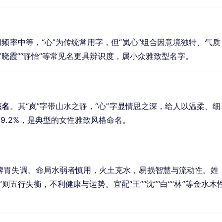
频率中等，“心”为传统常用字，但“岚心”组合因意境独特、气质
“晓霞”“静怡”等常见名更具辨识度，属小众雅致型名字。
孩名
。其“岚”字带山水之静，“心”字显情思之深，给人以温柔、细
9.2%，是典型的女性雅致风格命名。
脾胃失调。命局水弱者慎用，火土克水，易损智慧与流动性。姓
心”则五行失衡，不利健康与运势。宜配“王”“沈”“白”“林”等金水木