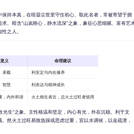
中保持本真，在喧嚣尘世里守住初心。取此名者，常被寄望于拥
求。暗含“山岚映心，静水流深”之象，象征心思细腻、富有艺
知性之人。
征意义
命理建议
、承载
利安定与内在修养
、智慧
利表达与精神成长
重，内外和谐
火土相生者吉，忌火土过旺者慎用
雾散光生”之象。主性格温和坚定，内心有光，外在沉稳。利于文
域。然火土过旺易致急躁或思虑过重，宜以水调候，以金疏泄，