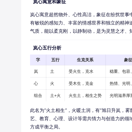
岚心寓意和象征
岚心寓意超然物外、心性高洁，象征在纷扰世事
有敏锐的感知力、丰富的情感世界和独立的精神追
气质，能以柔克刚，以静制动，是为灵慧之才、
岚心五行分析
字
五行
生克关系
象
岚
土
受火生，克水
稳重、包容
心
火
受木生，克金
热情、光明
组合
土+火
火生土，相生之势
光明滋养厚
此名为“火土相生”，火暖土润，有“旭日升岚，
艺、教育、心理、设计等需共情力与创造力的领
方成平衡之局。