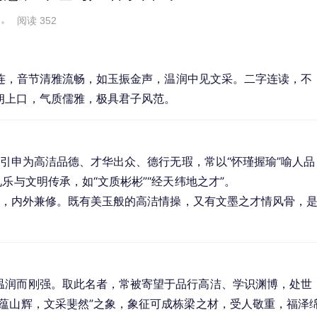
阅读 352
平相连，音节清雅流畅，如玉振金声，温润中见文采。二字连读，不
朗上口，气质儒雅，极具君子风范。
”引申为高洁品德、才华出众、德行无瑕，常以“怀瑾握瑜”喻人品
乐与文明传承，如“文质彬彬”“经天纬地之才”。
兼备，内外兼修。既有美玉般的高洁情操，又有文墨之才情风骨，
温润而刚强。取此名者，常被寄望于品行高洁、学识渊博，处世
蕴山辉，文采斐然”之象，象征可成栋梁之材，受人敬重，福泽