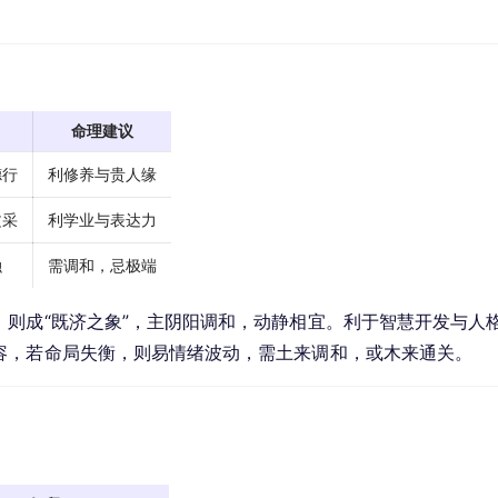
命理建议
德行
利修养与贵人缘
文采
利学业与表达力
融
需调和，忌极端
则成“既济之象”，主阴阳调和，动静相宜。利于智慧开发与人
容，若命局失衡，则易情绪波动，需土来调和，或木来通关。