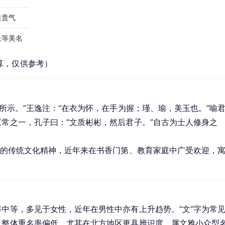
显贵气
上等美名
算，仅供参考）
知所示。”王逸注：“在衣为怀，在手为握；瑾、瑜，美玉也。”喻
五常之一，孔子曰：“文质彬彬，然后君子。”自古为士人修身之
道”的传统文化精神，近年来在书香门第、教育家庭中广受欢迎，
率中等，多见于女性，近年在男性中亦有上升趋势。“文”字为常
，整体重名率偏低，尤其在北方地区更具辨识度，属文雅小众型