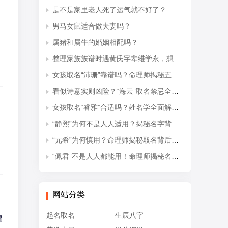
是不是家里老人死了运气就不好了？
男马女鼠适合做夫妻吗？
属猪和属牛的婚姻相配吗？
整理家族族谱时遇黄氏字辈维学永，想知道后续接续的是什么字辈？
女孩取名“沛珊”靠谱吗？命理师揭秘五行隐患与适配命格
看似诗意实则凶险？“海云”取名禁忌全解析
女孩取名“睿雅”合适吗？姓名学全面解读吉凶与禁忌
“静熙”为何不是人人适用？揭秘名字背后的五行失衡与命理隐患
“元希”为何慎用？命理师揭秘取名背后的五行忌讳
是
“佩君”不是人人都能用！命理师揭秘名字背后的五行杀局与取名禁忌
网站分类
起名取名
生辰八字
绵