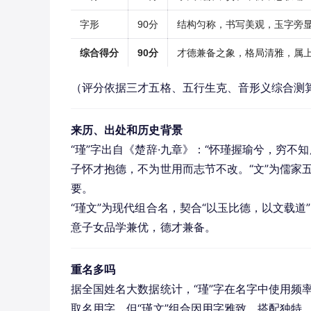
字形
90分
结构匀称，书写美观，玉字旁
综合得分
90分
才德兼备之象，格局清雅，属
（评分依据三才五格、五行生克、音形义综合测
来历、出处和历史背景
“瑾”字出自《楚辞·九章》：“怀瑾握瑜兮，穷不
子怀才抱德，不为世用而志节不改。“文”为儒家
要。
“瑾文”为现代组合名，契合“以玉比德，以文载
意子女品学兼优，德才兼备。
重名多吗
据全国姓名大数据统计，“瑾”字在名字中使用频
取名用字，但“瑾文”组合因用字雅致、搭配独特