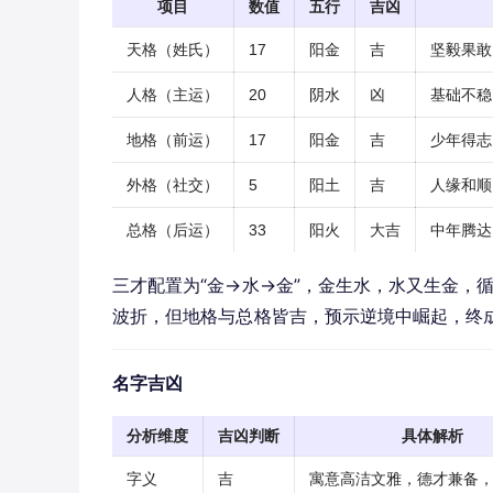
项目
数值
五行
吉凶
天格（姓氏）
17
阳金
吉
坚毅果敢
人格（主运）
20
阴水
凶
基础不稳
地格（前运）
17
阳金
吉
少年得志
外格（社交）
5
阳土
吉
人缘和顺
总格（后运）
33
阳火
大吉
中年腾达
三才配置为“金→水→金”，金生水，水又生金，
波折，但地格与总格皆吉，预示逆境中崛起，终
名字吉凶
分析维度
吉凶判断
具体解析
字义
吉
寓意高洁文雅，德才兼备