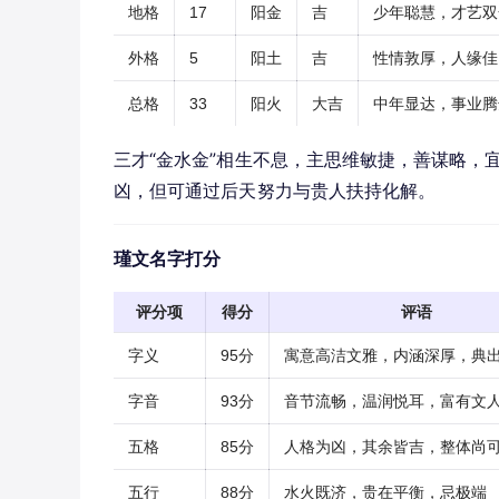
地格
17
阳金
吉
少年聪慧，才艺双
外格
5
阳土
吉
性情敦厚，人缘佳
总格
33
阳火
大吉
中年显达，事业腾
三才“金水金”相生不息，主思维敏捷，善谋略，
凶，但可通过后天努力与贵人扶持化解。
瑾文名字打分
评分项
得分
评语
字义
95分
寓意高洁文雅，内涵深厚，典
字音
93分
音节流畅，温润悦耳，富有文
五格
85分
人格为凶，其余皆吉，整体尚
五行
88分
水火既济，贵在平衡，忌极端