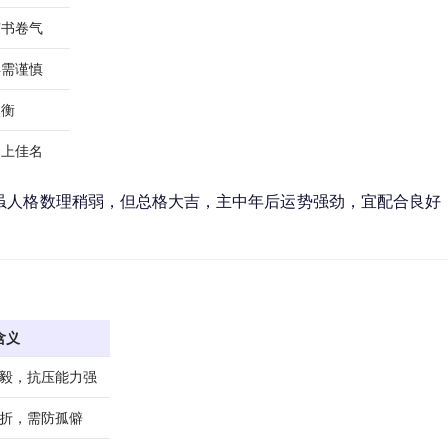
有书卷气
年需谨慎
失衡
中上佳名
虽人格数理稍弱，但总格大吉，主中年后运势强劲，宜配合良好
含义
毅，抗压能力强
折，需防孤僻