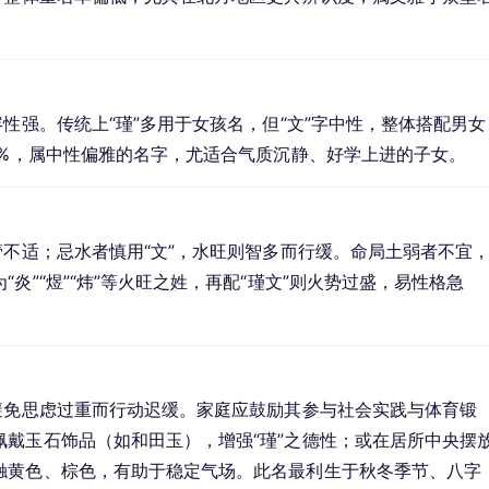
性强。传统上“瑾”多用于女孩名，但“文”字中性，整体搭配男女
2%，属中性偏雅的名字，尤适合气质沉静、好学上进的子女。
管不适；忌水者慎用“文”，水旺则智多而行缓。命局土弱者不宜
炎”“煜”“炜”等火旺之姓，再配“瑾文”则火势过盛，易性格急
避免思虑过重而行动迟缓。家庭应鼓励其参与社会实践与体育锻
戴玉石饰品（如和田玉），增强“瑾”之德性；或在居所中央摆
触黄色、棕色，有助于稳定气场。此名最利生于秋冬季节、八字