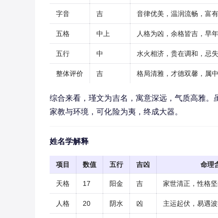
字音
吉
音律优美，温润流畅，富
五格
中上
人格为凶，余格皆吉，早
五行
中
水火相济，贵在调和，忌
整体评价
吉
格局清雅，才德双馨，属
综合来看，瑾文为吉名，寓意深远，气质高雅。
家教与环境，可化险为夷，终成大器。
姓名学解释
项目
数值
五行
吉凶
命理
天格
17
阳金
吉
家世清正，性格坚
人格
20
阴水
凶
主运起伏，易遇波