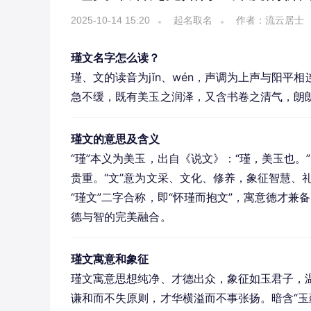
2025-10-14 15:20
起名取名
作者：流云居士
瑾文名字怎么读？
瑾、文的读音为jǐn、wén，声调为上声与阳
急不缓，既有美玉之润泽，又含书卷之清气，朗
瑾文的意思及含义
“瑾”本义为美玉，出自《说文》：“瑾，美玉也。
贵重。“文”意为文采、文化、修养，象征智慧、礼
“瑾文”二字合称，即“怀瑾而抱文”，寓意德才
德与智的完美融合。
瑾文寓意和象征
瑾文寓意思想纯净、才德出众，象征如玉君子，
谦和而不失原则，才华横溢而不事张扬。暗含“玉