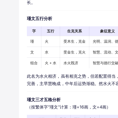
长。
瑾文五行分析
字
五行
生克关系
象征意义
瑾
火
受木生，克金
光明、温润、
文
水
受金生，克火
智慧、流动、
组合
火 + 水
水火既济
智慧与德行交
此名为水火相济，虽有相克之势，但若配置得当，
完善，主早慧晚成，中年后运势渐稳。然水火不
瑾文三才五格分析
（按繁体字“瑾文”计算：瑾=16画，文=4画）