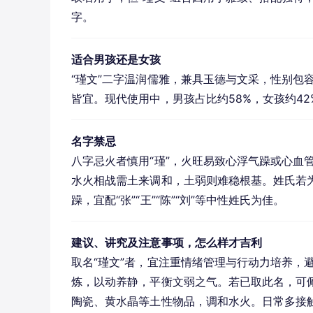
字。
适合男孩还是女孩
“瑾文”二字温润儒雅，兼具玉德与文采，性别包容
皆宜。现代使用中，男孩占比约58%，女孩约4
名字禁忌
八字忌火者慎用“瑾”，火旺易致心浮气躁或心血
水火相战需土来调和，土弱则难稳根基。姓氏若为“
躁，宜配“张”“王”“陈”“刘”等中性姓氏为佳。
建议、讲究及注意事项，怎么样才吉利
取名“瑾文”者，宜注重情绪管理与行动力培养，
炼，以动养静，平衡文弱之气。若已取此名，可佩
陶瓷、黄水晶等土性物品，调和水火。日常多接