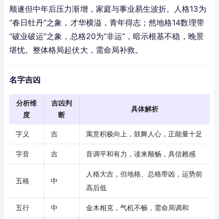
顺遂但中年后压力渐增，家庭与事业易生波折。人格13为
“春日牡丹”之象，才华横溢，青年得志；然地格14数理带
“破业破运”之象，总格20为“非运”，暗示根基不稳，晚景
堪忧。整体格局起伏大，需命局补救。
名字吉凶
分析维
吉凶判
具体解析
度
断
字义
吉
寓意积极向上，鼓舞人心，正能量十足
字音
吉
音调平和有力，读来顺畅，具信赖感
人格大吉，但地格、总格带凶，运势前
五格
中
高后低
五行
中
金木相克，气机不畅，需命局调和