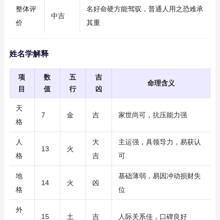
整体评
名好命硬方能驾驭，普通人用之恐难承
中吉
价
其重
姓名学解释
项
数
五
吉
命理含义
目
值
行
凶
天
7
金
吉
家世尚可，抗压能力强
格
人
大
主运强，具领导力，易获认
13
火
格
吉
可
地
基础薄弱，易因冲动损财失
14
火
凶
格
位
外
15
土
吉
人际关系佳，口碑良好