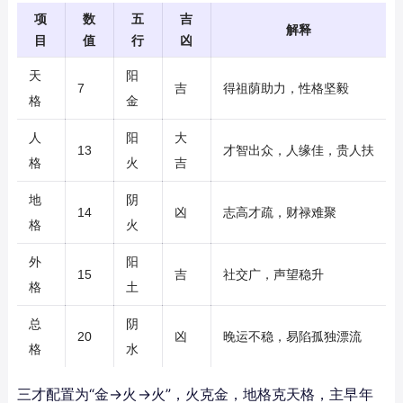
项
数
五
吉
解释
目
值
行
凶
天
阳
7
吉
得祖荫助力，性格坚毅
格
金
人
阳
大
13
才智出众，人缘佳，贵人扶
格
火
吉
地
阴
14
凶
志高才疏，财禄难聚
格
火
外
阳
15
吉
社交广，声望稳升
格
土
总
阴
20
凶
晚运不稳，易陷孤独漂流
格
水
三才配置为“金→火→火”，火克金，地格克天格，主早年