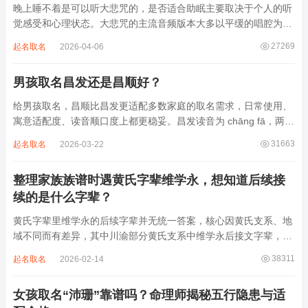
晚上睡不着是可以听大悲咒的，是否适合助眠主要取决于个人的听
觉感受和心理状态。大悲咒的主流音频版本大多以平缓的唱腔为
主，旋律节奏偏慢，没有大幅度的起伏变化，也没有尖锐的音效和
27269
起名取名
2026-04-06
急促的鼓点，这类音频本身具备静心的基础特质。睡前思绪繁杂、
心里焦躁时，轻柔播放大悲咒，能减少大脑胡...
男孩取名昌发还是昌顺好？
给男孩取名，昌顺比昌发更适配多数家庭的取名需求，日常使用、
寓意适配度、读音顺口度上都更稳妥。昌发读音为 chāng fā，两个
字均为阴平声调，连读时没有声调起伏，日常呼喊不够清亮，远距
31663
起名取名
2026-03-22
离叫名字时辨识度不高。昌字本义为兴盛、繁茂，发字核心指向发
财、发迹，两个字组合的核心寓...
整理家族族谱时遇黄氏字辈维学永，想知道后续接
续的是什么字辈？
黄氏字辈里维学永的后续字辈并无统一答案，核心因黄氏支系、地
域不同而有差异，其中川渝部分黄氏支系中维学永后接文字辈，完
整顺承为维、学、永、文、明、盛。这个字辈序列是川渝地区黄氏
38311
起名取名
2026-02-14
某支系的续修字辈，在安岳、岳池一带的黄氏族谱里能明确查到，
后续还跟着纲、常、任、本、初，再往后是...
女孩取名“沛珊”靠谱吗？命理师揭秘五行隐患与适