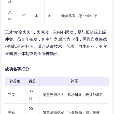
格
总
20
水
凶
晚年孤寒，事业难久持
格
三才为“金火火”，火克金，主内心躁动，易与长辈或上级
冲突。虽青年奋发，但中年之后运势下滑，需靠自身修德
积福以延寿补运。适合从事技术、艺术、自由职业，不宜
长期居于体制或高压管理岗位。
成功名字打分
评分项
得分
评语
95
字义
寓意光明正大，积极进取，极具鼓舞性
分
90
字音
发音清晰稳定，节奏感强，易于传播