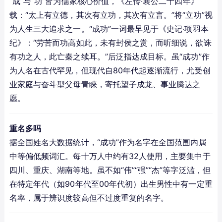
“成”与“功”皆为儒家核心价值，《左传·襄公二十四年》
载：“太上有立德，其次有立功，其次有立言。”将“立功”视
为人生三大追求之一。“成功”一词最早见于《史记·项羽本
纪》：“劳苦而功高如此，未有封侯之赏，而听细说，欲诛
有功之人，此亡秦之续耳。”后泛指达成目标。虽“成功”作
为人名在古代罕见，但现代自80年代起逐渐流行，尤受创
业家庭与奋斗型父母青睐，寄托望子成龙、事业腾达之
愿。
重名多吗
据全国姓名大数据统计，“成功”作为名字在全国范围内属
中等偏低频词汇。每十万人中约有32人使用，主要集中于
四川、重庆、湖南等地。虽不如“伟”“强”“杰”等字泛滥，但
在特定年代（如90年代至00年代初）出生男性中有一定重
名率，属于辨识度较高但不过度重复的名字。