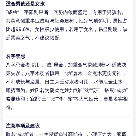
适合男孩还是女孩
“成功”二字阳刚果断，气势内敛而坚定，专用于男孩名。
其寓意侧重事业成就与社会建树，性别气质鲜明，男性占
比超99.6%。女性极少使用，若用于女名，易显刚硬，缺
乏柔美之气，不建议搭配。
名字禁忌
八字忌金者慎用，“成”属金，加重金气易致肺部不适或决
策失误；八字木弱者慎用，“功”属木，金克木更伤元神，
不利成长与发展。日主为壬癸水者可用，水能泄金生木，
顺势而为。姓氏若为阴柔之姓如“柳”“沈”“苏”，搭配“成功”
略显违和；宜配“王”“张”“李”“陈”等大气姓氏，更显名实相
符。
注意事项及建议
取名“成功”者，一生易背负过高期待，心理压力大，家庭