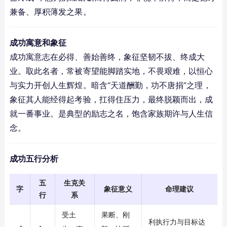
兼备、厚积薄发之果。
成功寓意和象征
成功寓意志在必得、善始善终，象征坚韧不拔、终成大
业。取此名者，常被寄望能脚踏实地，不畏艰难，以恒心
与实力开创人生辉煌。暗含“天道酬勤，功不唐捐”之理，
象征其人能经得起考验，扛得住压力，最终脱颖而出，成
就一番事业。是典型的励志之名，饱含家族期许与人生信
念。
成功五行分析
五
生克关
字
象征意义
命理建议
行
系
受土
果断、刚
利执行力与目标达