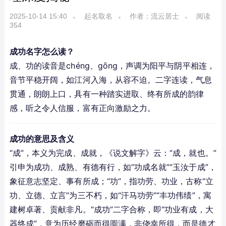
2025-10-14 15:40
起名取名
作者：流云居士
阅读
354
成功名字怎么读？
成、功的读音是chéng、gōng，声调为阳平与阴平相连，
音节平稳开阔，如江河入海，从容不迫。二字连读，气息
贯通，朗朗上口，具有一种踏实进取、终有所成的韵律
感，听之令人信服，富有正向激励之力。
成功的意思及含义
“成”，本义为完成、成就，《说文解字》云：“成，就也。”
引申为成功、成熟、有德有行，如“功成名就”“玉汝于成”，
象征意志坚定、事有所成；“功”，指功劳、功业，古称“立
功、立德、立言”为三不朽，如“汗马功劳”“丰功伟绩”，寓
建树卓著、贡献非凡。“成功”二字合称，即“功业有成，大
器终成”，意为历经磨砺而得圆满，非侥幸所得，而是德才