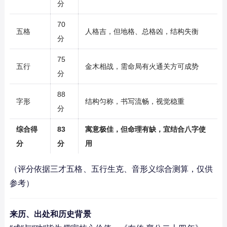
分
70
五格
人格吉，但地格、总格凶，结构失衡
分
75
五行
金木相战，需命局有火通关方可成势
分
88
字形
结构匀称，书写流畅，视觉稳重
分
综合得
83
寓意极佳，但命理有缺，宜结合八字使
分
分
用
（评分依据三才五格、五行生克、音形义综合测算，仅供
参考）
来历、出处和历史背景