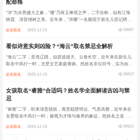
配命格
“沛”为水势盛大之象，“珊”乃珠玉琳琅之声，二字合称，似有江海
映霞、清音绕林之美。近年来，“沛珊”一名频现于新生儿登记榜
上，尤以女婴为多，取其灵动温润、才情出众之意。然姓名非止文
39667
起名取名
2025-12-23
雅符号，实为命理五行流转之枢纽。一字之选，关乎气场平衡。沛
属水，珊属金，金生水则势愈旺。若命...
看似诗意实则凶险？“海云”取名禁忌全解析
“海云”二字，意境辽阔，似碧波接天、云卷长空，近年来在新生儿
取名中风行一时，尤受文艺家庭青睐。然姓名非仅符号，实为命局
之延伸。若不顾八字寒暖燥湿，妄用“海云”，反成拖累。此名水势
39637
起名取名
2025-12-23
滔天，木浮无根，阴气过重，易致意志不坚、事业漂泊、健康受
损。男子用之多情志难定，女子用之则婚...
女孩取名“睿雅”合适吗？姓名学全面解读吉凶与禁
忌
“睿雅”二字，听来清贵脱俗，寓意聪慧明达、气质高雅，近年来在
女婴取名中风行一时，被视为才情与修养的象征。然姓名之道，贵
在因命施名，名若与八字相悖，纵然字字珠玑，也如履冰负薪，徒
39622
起名取名
2025-12-23
增心力。细察“睿雅”之局，实藏金水成势、火土受制之患，若不顾
命主根基，贸然启用，反易招来体弱多...