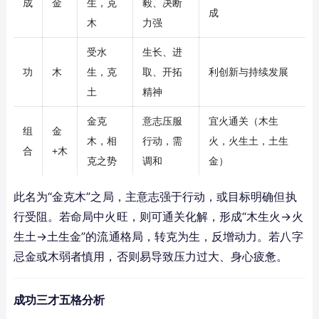
成
金
生，克
毅、决断
成
木
力强
受水
生长、进
功
木
生，克
取、开拓
利创新与持续发展
土
精神
金克
意志压服
宜火通关（木生
组
金
木，相
行动，需
火，火生土，土生
合
+木
克之势
调和
金）
此名为“金克木”之局，主意志强于行动，或目标明确但执
行受阻。若命局中火旺，则可通关化解，形成“木生火→火
生土→土生金”的流通格局，转克为生，反增动力。若八字
忌金或木弱者慎用，否则易导致压力过大、身心疲惫。
成功三才五格分析