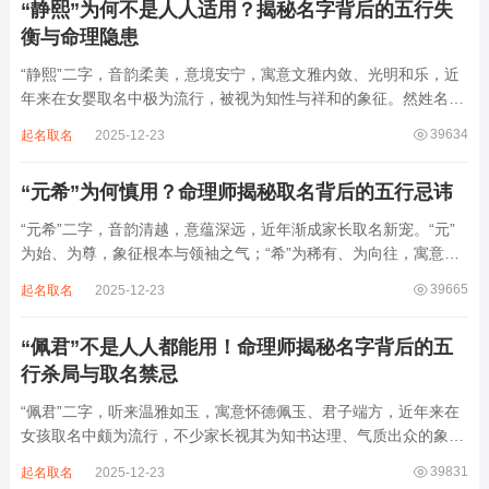
“静熙”为何不是人人适用？揭秘名字背后的五行失
衡与命理隐患
“静熙”二字，音韵柔美，意境安宁，寓意文雅内敛、光明和乐，近
年来在女婴取名中极为流行，被视为知性与祥和的象征。然姓名命
理讲究因人而异，名若不合命局，再温婉也成负担。细究“静熙”之
39634
起名取名
2025-12-23
象，实藏金水偏寒、火气受制之弊，若不顾八字强弱，盲目套用，
反易引发体弱多病、意志不坚、事业难...
“元希”为何慎用？命理师揭秘取名背后的五行忌讳
“元希”二字，音韵清越，意蕴深远，近年渐成家长取名新宠。“元”
为始、为尊，象征根本与领袖之气；“希”为稀有、为向往，寓意卓
尔不群、心怀大志。组合而成，“元希”似有天纵之才、贵不可言之
39665
起名取名
2025-12-23
象。然姓名非止文雅，实为命理气场之枢纽。一字之选，关乎运途
起伏。“元”属木，“希”藏水火...
“佩君”不是人人都能用！命理师揭秘名字背后的五
行杀局与取名禁忌
“佩君”二字，听来温雅如玉，寓意怀德佩玉、君子端方，近年来在
女孩取名中颇为流行，不少家长视其为知书达理、气质出众的象
征。然姓名之学，根在八字，名若逆势而行，再文雅也成负累。细
39831
起名取名
2025-12-23
察“佩君”之象，实藏金气过旺、木土受制之局，若不顾命主五行强