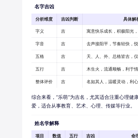
名字吉凶
分析维度
吉凶判断
具体解
字义
吉
寓意快乐成长，积极阳光
字音
吉
去声接阳平，节奏轻快，
五格
吉
天、人、外、总格皆吉，
五行
吉
木生火，流通顺畅，利于
整体评价
吉
名如其人，温暖灵动，利
综合来看，“乐萌”为吉名，尤其适合注重心理健
爱，适合从事教育、艺术、心理、传媒等行业。
姓名学解释
项目
数值
五行
吉凶
命