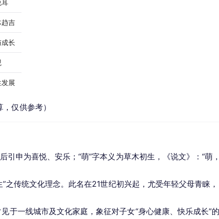
悦耳
体趋吉
与成长
观
性发展
算，仅供参考）
”后引申为喜悦、安乐；“萌”字本义为草木初生，《说文》：“萌
萌生”之传统文化理念。此名在21世纪初兴起，尤受年轻父母青睐，
常见于一线城市及文化家庭，象征对子女“身心健康、快乐成长”