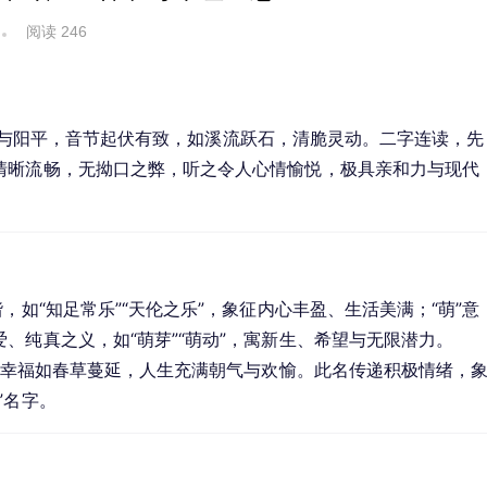
阅读 246
为去声与阳平，音节起伏有致，如溪流跃石，清脆灵动。二字连读，先
清晰流畅，无拗口之弊，听之令人心情愉悦，极具亲和力与现代
，如“知足常乐”“天伦之乐”，象征内心丰盈、生活美满；“萌”意
、纯真之义，如“萌芽”“萌动”，寓新生、希望与无限潜力。
长，幸福如春草蔓延，人生充满朝气与欢愉。此名传递积极情绪，
”名字。