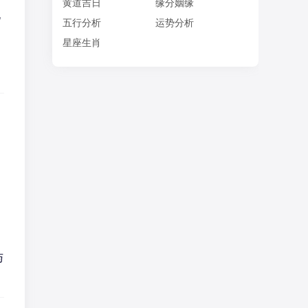
黄道吉日
缘分姻缘
祝
五行分析
运势分析
星座生肖
与