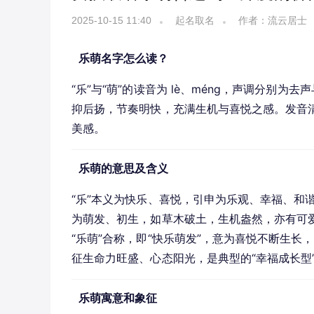
2025-10-15 11:40
起名取名
作者：流云居士
乐萌名字怎么读？
“乐”与“萌”的读音为 lè、méng，声调分别
抑后扬，节奏明快，充满生机与喜悦之感。发音
美感。
乐萌的意思及含义
“乐”本义为快乐、喜悦，引申为乐观、幸福、和谐
为萌发、初生，如草木破土，生机盎然，亦有可爱
“乐萌”合称，即“快乐萌发”，意为喜悦不断生
征生命力旺盛、心态阳光，是典型的“幸福成长型
乐萌寓意和象征