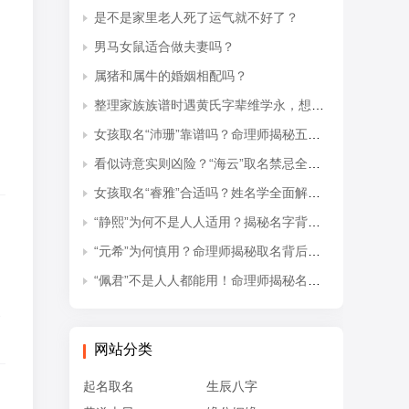
是不是家里老人死了运气就不好了？
男马女鼠适合做夫妻吗？
属猪和属牛的婚姻相配吗？
整理家族族谱时遇黄氏字辈维学永，想知道后续接续的是什么字辈？
女孩取名“沛珊”靠谱吗？命理师揭秘五行隐患与适配命格
看似诗意实则凶险？“海云”取名禁忌全解析
女孩取名“睿雅”合适吗？姓名学全面解读吉凶与禁忌
“静熙”为何不是人人适用？揭秘名字背后的五行失衡与命理隐患
“元希”为何慎用？命理师揭秘取名背后的五行忌讳
“佩君”不是人人都能用！命理师揭秘名字背后的五行杀局与取名禁忌
象
网站分类
起名取名
生辰八字