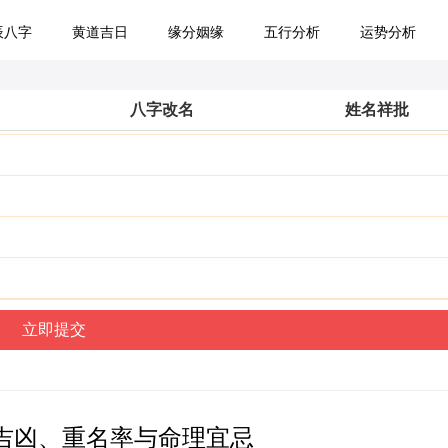
辰八字
黄道吉日
缘分姻缘
五行分析
运势分析
八字改名
姓名祥批
吉凶、重名率与命理宜忌