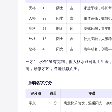
天格
16
阴土
吉
家运平稳，得长辈
人格
29
阳水
吉
主体运强，聪慧机
地格
28
阴金
凶
基础运弱，青年时
外格
15
阳土
吉
社交圆融，人缘稳
总格
43
阳火
吉
晚年成名，创意丰
三才“土水金”虽有克制，但人格水旺可泄土生金，
向，勤修才艺，终能脱颖而出。
乐萌名字打分
评分项
得分
评语
字义
95分
寓意快乐萌发，温暖阳光，激