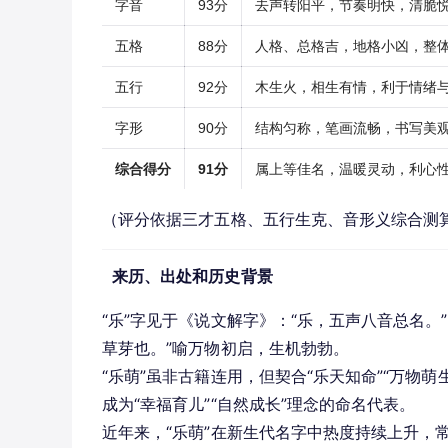
字音
93分
去声转阳平，节奏明快，清脆
五格
88分
人格、总格吉，地格小凶，整
五行
92分
木生火，相生有情，利于情绪
字形
90分
结构匀称，笔画流畅，书写美
综合得分
91分
属上等佳名，温暖灵动，利心
（评分依据三才五格、五行生克、音形义综合测
来历、出处和历史背景
“乐”字见于《说文解字》：“乐，五声八音总名。
草芽也。”喻万物初启，生机勃勃。
“乐萌”虽非古籍连用，但契合“乐天知命”“万物
成为“幸福育儿”“自然成长”理念的命名代表。
近年来，“乐萌”在新生代名字中热度持续上升，