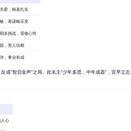
关爱，根基扎实
敏，善谋略应变
期多挑战，需修心性
固，受人信赖
沛，事业有成
反成“智启金声”之局。此名主“少年多思，中年成器”，宜早立志
励人心