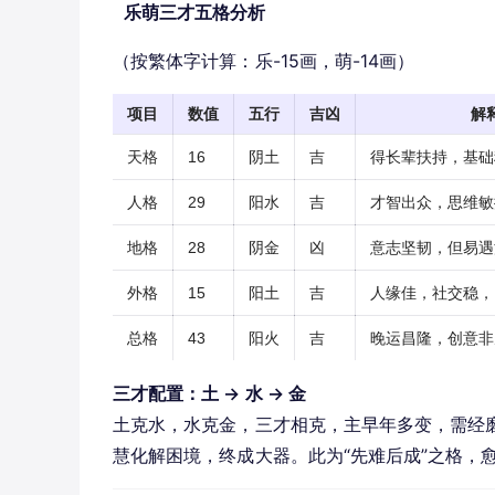
乐萌三才五格分析
（按繁体字计算：乐-15画，萌-14画）
项目
数值
五行
吉凶
解
天格
16
阴土
吉
得长辈扶持，基础
人格
29
阳水
吉
才智出众，思维敏
地格
28
阴金
凶
意志坚韧，但易遇
外格
15
阳土
吉
人缘佳，社交稳，
总格
43
阳火
吉
晚运昌隆，创意非
三才配置：土 → 水 → 金
土克水，水克金，三才相克，主早年多变，需经磨
慧化解困境，终成大器。此为“先难后成”之格，