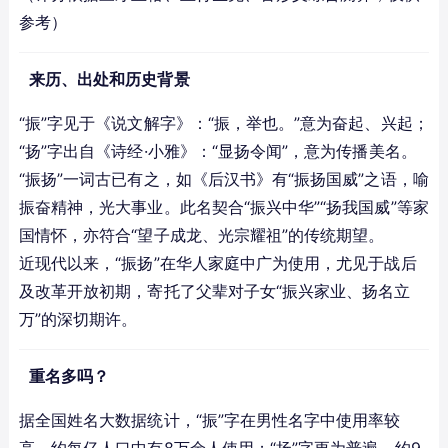
参考）
来历、出处和历史背景
“振”字见于《说文解字》：“振，举也。”意为奋起、兴起；
“扬”字出自《诗经·小雅》：“显扬令闻”，意为传播美名。
“振扬”一词古已有之，如《后汉书》有“振扬国威”之语，喻
振奋精神，光大事业。此名契合“振兴中华”“扬我国威”等家
国情怀，亦符合“望子成龙、光宗耀祖”的传统期望。
近现代以来，“振扬”在华人家庭中广为使用，尤见于战后
及改革开放初期，寄托了父辈对子女“振兴家业、扬名立
万”的深切期许。
重名多吗？
据全国姓名大数据统计，“振”字在男性名字中使用率较
高，约每亿人口中有8万余人使用；“扬”字更为普遍，约9