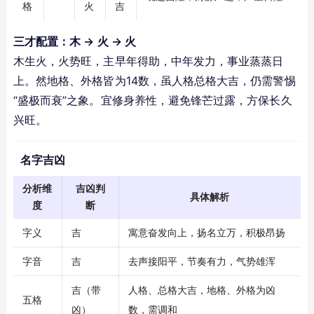
格
火
吉
三才配置：木 → 火 → 火
木生火，火势旺，主早年得助，中年发力，事业蒸蒸日
上。然地格、外格皆为14数，虽人格总格大吉，仍需警惕
“盛极而衰”之象。宜修身养性，避免锋芒过露，方保长久
兴旺。
名字吉凶
分析维
吉凶判
具体解析
度
断
字义
吉
寓意奋发向上，扬名立万，积极昂扬
字音
吉
去声接阳平，节奏有力，气势雄浑
吉（带
人格、总格大吉，地格、外格为凶
五格
凶）
数，需调和