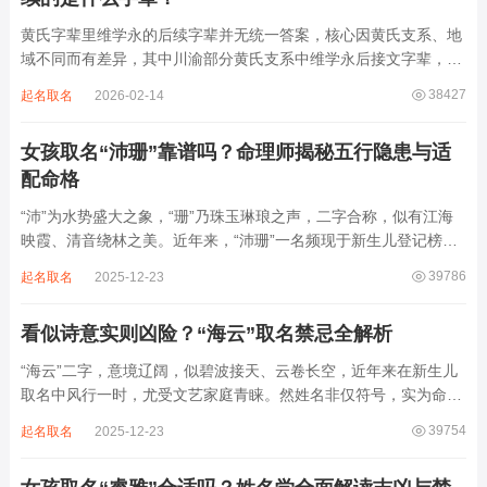
黄氏字辈里维学永的后续字辈并无统一答案，核心因黄氏支系、地
域不同而有差异，其中川渝部分黄氏支系中维学永后接文字辈，完
整顺承为维、学、永、文、明、盛。这个字辈序列是川渝地区黄氏
38427
起名取名
2026-02-14
某支系的续修字辈，在安岳、岳池一带的黄氏族谱里能明确查到，
后续还跟着纲、常、任、本、初，再往后是...
女孩取名“沛珊”靠谱吗？命理师揭秘五行隐患与适
配命格
“沛”为水势盛大之象，“珊”乃珠玉琳琅之声，二字合称，似有江海
映霞、清音绕林之美。近年来，“沛珊”一名频现于新生儿登记榜
上，尤以女婴为多，取其灵动温润、才情出众之意。然姓名非止文
39786
起名取名
2025-12-23
雅符号，实为命理五行流转之枢纽。一字之选，关乎气场平衡。沛
属水，珊属金，金生水则势愈旺。若命...
看似诗意实则凶险？“海云”取名禁忌全解析
“海云”二字，意境辽阔，似碧波接天、云卷长空，近年来在新生儿
取名中风行一时，尤受文艺家庭青睐。然姓名非仅符号，实为命局
之延伸。若不顾八字寒暖燥湿，妄用“海云”，反成拖累。此名水势
39754
起名取名
2025-12-23
滔天，木浮无根，阴气过重，易致意志不坚、事业漂泊、健康受
损。男子用之多情志难定，女子用之则婚...