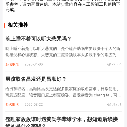
乐参考，请勿盲目迷信。本站少量内容在人工智能工具辅助下
完成。
相关推荐
晚上睡不着可以听大悲咒吗？
晚上睡不着是可以听大悲咒的，是否适合助眠主要取决于个人的听
觉感受和心理状态。大悲咒的主流音频版本大多以平缓的唱腔为
主，旋律节奏偏慢，没有大幅度的起伏变化，也没有尖锐的音效和
27386
起名取名
2026-04-06
急促的鼓点，这类音频本身具备静心的基础特质。睡前思绪繁杂、
心里焦躁时，轻柔播放大悲咒，能减少大脑胡...
男孩取名昌发还是昌顺好？
给男孩取名，昌顺比昌发更适配多数家庭的取名需求，日常使用、
寓意适配度、读音顺口度上都更稳妥。昌发读音为 chāng fā，两个
字均为阴平声调，连读时没有声调起伏，日常呼喊不够清亮，远距
31781
起名取名
2026-03-22
离叫名字时辨识度不高。昌字本义为兴盛、繁茂，发字核心指向发
财、发迹，两个字组合的核心寓...
整理家族族谱时遇黄氏字辈维学永，想知道后续接
续的是什么字辈？