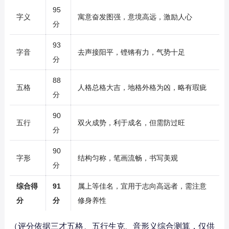
95
字义
寓意奋发图强，意境高远，激励人心
分
93
字音
去声接阳平，铿锵有力，气势十足
分
88
五格
人格总格大吉，地格外格为凶，略有瑕疵
分
90
五行
双火成势，利于成名，但需防过旺
分
90
字形
结构匀称，笔画流畅，书写美观
分
综合得
91
属上等佳名，宜用于志向高远者，需注意
分
分
修身养性
（评分依据三才五格、五行生克、音形义综合测算，仅供