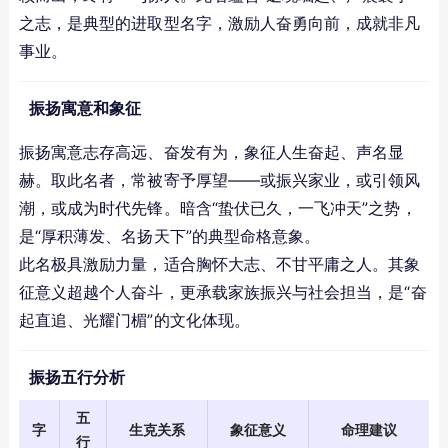
之志，是典型的进取型名字，激励人奋勇向前，成就非凡
事业。
振扬寓意和象征
振扬寓意志存高远、奋发有为，象征人生奋起、声名显
赫。取此名者，常被寄予厚望——或振兴家业，或引领风
潮，或成为时代先锋。暗含“蛰伏已久，一飞冲天”之势，
是“厚积薄发、名扬天下”的典型命格意象。
此名极具激励力量，适合胸怀大志、不甘平庸之人。其象
征意义超越个人奋斗，更承载家族振兴与社会担当，是“奋
起直追、光耀门楣”的文化体现。
振扬五行分析
五
字
生克关系
象征意义
命理建议
行