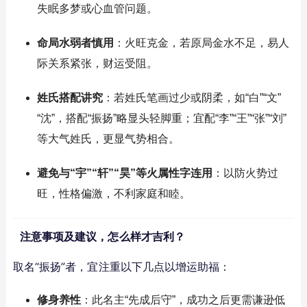
失眠多梦或心血管问题。
命局水弱者慎用
：火旺克金，若原局金水不足，易人
际关系紧张，财运受阻。
姓氏搭配讲究
：若姓氏笔画过少或阴柔，如“白”“文”
“沈”，搭配“振扬”略显头轻脚重；宜配“李”“王”“张”“刘”
等大气姓氏，更显气势相合。
避免与“宇”“轩”“昊”等火属性字连用
：以防火势过
旺，性格偏激，不利家庭和睦。
注意事项及建议，怎么样才吉利？
取名“振扬”者，宜注重以下几点以增运助福：
修身养性
：此名主“先成后守”，成功之后更需谦逊低