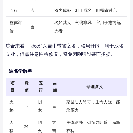
五行
吉
双火成势，利于成名，但需防过亢
整体评
名如其人，气势非凡，宜用于志向远
吉
价
大者
综合来看，“振扬”为吉中带警之名，格局开阔，利于成名
立业，但需注意性格修养，避免因刚强过甚而招损。
姓名学解释
项
数
五
吉
命理含义
目
值
行
凶
天
阴
家世助力尚可，生命力强，能
12
吉
格
木
承压力
人
阴
大
主体运强，创造力旺盛，易掌
24
格
火
吉
权柄