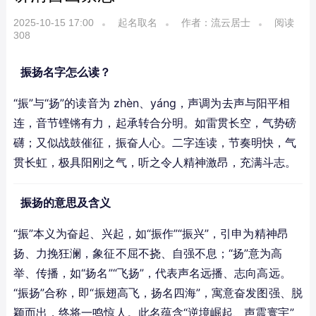
2025-10-15 17:00
起名取名
作者：流云居士
阅读
308
振扬名字怎么读？
“振”与“扬”的读音为 zhèn、yáng，声调为去声与阳平相
连，音节铿锵有力，起承转合分明。如雷贯长空，气势磅
礴；又似战鼓催征，振奋人心。二字连读，节奏明快，气
贯长虹，极具阳刚之气，听之令人精神激昂，充满斗志。
振扬的意思及含义
“振”本义为奋起、兴起，如“振作”“振兴”，引申为精神昂
扬、力挽狂澜，象征不屈不挠、自强不息；“扬”意为高
举、传播，如“扬名”“飞扬”，代表声名远播、志向高远。
“振扬”合称，即“振翅高飞，扬名四海”，寓意奋发图强、脱
颖而出，终将一鸣惊人。此名蕴含“逆境崛起、声震寰宇”