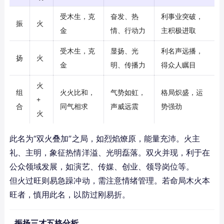
受木生，克
奋发、热
利事业突破，
振
火
金
情、行动力
主积极进取
受木生，克
显扬、光
利名声远播，
扬
火
金
明、传播力
得众人瞩目
火
组
火火比和，
气势如虹，
格局炽盛，运
+
合
同气相求
声威远震
势强劲
火
此名为“双火叠加”之局，如烈焰燎原，能量充沛。火主
礼、主明，象征热情洋溢、光明磊落。双火并现，利于在
公众领域发展，如演艺、传媒、创业、领导岗位等。
但火过旺则易急躁冲动，需注意情绪管理。若命局木火本
旺者，慎用此名，以防过刚易折。
振扬三才五格分析