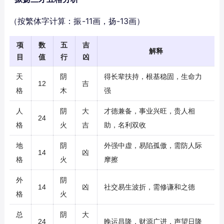
（按繁体字计算：振-11画，扬-13画）
项
数
五
吉
解释
目
值
行
凶
天
阴
得长辈扶持，根基稳固，生命力
12
吉
格
木
强
人
阴
大
才德兼备，事业兴旺，贵人相
24
格
火
吉
助，名利双收
地
阴
外强中虚，易陷孤傲，需防人际
14
凶
格
火
摩擦
外
阴
14
凶
社交易生波折，需修谦和之德
格
火
总
阴
大
24
晚运昌隆，财源广进，声望日隆