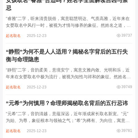
女孩取名“睿雅”合适吗？姓名学全面解读吉凶与禁
忌
“睿雅”二字，听来清贵脱俗，寓意聪慧明达、气质高雅，近年来在
女婴取名中风行一时，被视为才情与修养的象征。然姓名之道，贵
在因命施名，名若与八字相悖，纵然字字珠玑，也如履冰负薪，徒
39737
起名取名
2025-12-23
增心力。细察“睿雅”之局，实藏金水成势、火土受制之患，若不顾
命主根基，贸然启用，反易招来体弱多...
“静熙”为何不是人人适用？揭秘名字背后的五行失
衡与命理隐患
“静熙”二字，音韵柔美，意境安宁，寓意文雅内敛、光明和乐，近
年来在女婴取名中极为流行，被视为知性与祥和的象征。然姓名命
理讲究因人而异，名若不合命局，再温婉也成负担。细究“静熙”之
39749
起名取名
2025-12-23
象，实藏金水偏寒、火气受制之弊，若不顾八字强弱，盲目套用，
反易引发体弱多病、意志不坚、事业难...
“元希”为何慎用？命理师揭秘取名背后的五行忌讳
“元希”二字，音韵清越，意蕴深远，近年渐成家长取名新宠。“元”
为始、为尊，象征根本与领袖之气；“希”为稀有、为向往，寓意卓
尔不群、心怀大志。组合而成，“元希”似有天纵之才、贵不可言之
39781
起名取名
2025-12-23
象。然姓名非止文雅，实为命理气场之枢纽。一字之选，关乎运途