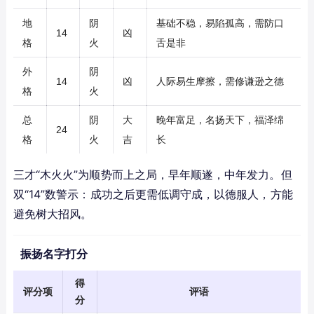
地
阴
基础不稳，易陷孤高，需防口
14
凶
格
火
舌是非
外
阴
14
凶
人际易生摩擦，需修谦逊之德
格
火
总
阴
大
晚年富足，名扬天下，福泽绵
24
格
火
吉
长
三才“木火火”为顺势而上之局，早年顺遂，中年发力。但
双“14”数警示：成功之后更需低调守成，以德服人，方能
避免树大招风。
振扬名字打分
得
评分项
评语
分