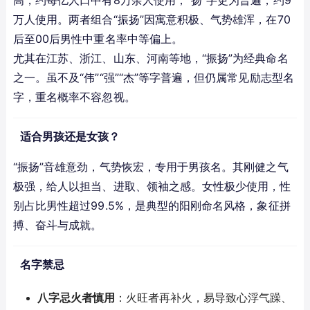
万人使用。两者组合“振扬”因寓意积极、气势雄浑，在70
后至00后男性中重名率中等偏上。
尤其在江苏、浙江、山东、河南等地，“振扬”为经典命名
之一。虽不及“伟”“强”“杰”等字普遍，但仍属常见励志型名
字，重名概率不容忽视。
适合男孩还是女孩？
“振扬”音雄意劲，气势恢宏，专用于男孩名。其刚健之气
极强，给人以担当、进取、领袖之感。女性极少使用，性
别占比男性超过99.5%，是典型的阳刚命名风格，象征拼
搏、奋斗与成就。
名字禁忌
八字忌火者慎用
：火旺者再补火，易导致心浮气躁、