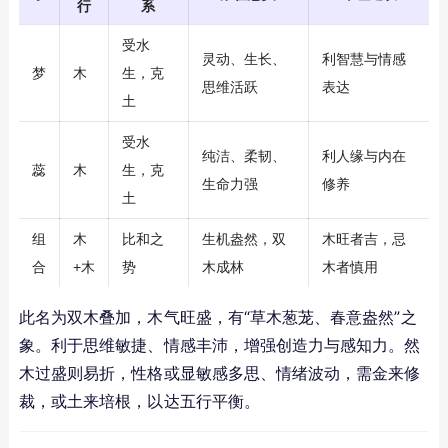
行
系
受水
灵动、生长、
利智慧与情感
梦
木
生，克
思维活跃
表达
土
受水
纯洁、柔韧、
利人缘与内在
蕊
木
生，克
生命力强
修养
土
组
木
比和之
生机盎然，双
木旺者吉，忌
合
+木
势
木成林
木者慎用
此名为双木叠加，木气旺盛，有“草木葱茏、春意盎然”之
象。利于思维敏捷、情感丰沛，增强创造力与感知力。然
木过盛则易折，性格或显敏感多思、情绪波动，需金来修
裁，或土来培根，以达五行平衡。