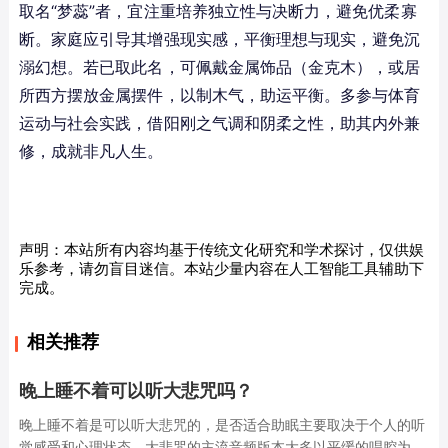
取名“梦蕊”者，宜注重培养独立性与决断力，避免优柔寡
断。家庭应引导其增强现实感，平衡理想与现实，避免沉
溺幻想。若已取此名，可佩戴金属饰品（金克木），或居
所西方摆放金属摆件，以制木气，助运平衡。多参与体育
运动与社会实践，借阳刚之气调和阴柔之性，助其内外兼
修，成就非凡人生。
声明：本站所有内容均基于传统文化研究和学术探讨，仅供娱
乐参考，请勿盲目迷信。本站少量内容在人工智能工具辅助下
完成。
相关推荐
晚上睡不着可以听大悲咒吗？
晚上睡不着是可以听大悲咒的，是否适合助眠主要取决于个人的听
觉感受和心理状态。大悲咒的主流音频版本大多以平缓的唱腔为