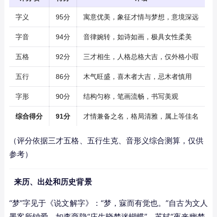
字义
95分
寓意优美，象征才情与梦想，意境深远
字音
94分
音律婉转，如诗如画，极具女性柔美
五格
92分
三才相生，人格总格大吉，仅外格小瑕
五行
86分
木气旺盛，喜木者大吉，忌木者慎用
字形
90分
结构匀称，笔画流畅，书写美观
综合得分
91分
才情兼备之名，格局清雅，属上等佳名
（评分依据三才五格、五行生克、音形义综合测算，仅供
参考）
来历、出处和历史背景
“梦”字见于《说文解字》：“梦，寐而有觉也。”自古为文人
墨客所钟爱，如李商隐“庄生晓梦迷蝴蝶”，苏轼“夜来幽梦