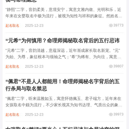
“静熙”二字，音韵柔美，意境安宁，寓意文雅内敛、光明和乐，近
年来在女婴取名中极为流行，被视为知性与祥和的象征。然姓名命
理讲究因人而异，名若不合命局，再温婉也成负担。细究“静熙”之
39773
起名取名
2025-12-23
象，实藏金水偏寒、火气受制之弊，若不顾八字强弱，盲目套用，
反易引发体弱多病、意志不坚、事业难...
“元希”为何慎用？命理师揭秘取名背后的五行忌讳
“元希”二字，音韵清越，意蕴深远，近年渐成家长取名新宠。“元”
为始、为尊，象征根本与领袖之气；“希”为稀有、为向往，寓意卓
尔不群、心怀大志。组合而成，“元希”似有天纵之才、贵不可言之
39807
起名取名
2025-12-23
象。然姓名非止文雅，实为命理气场之枢纽。一字之选，关乎运途
起伏。“元”属木，“希”藏水火...
“佩君”不是人人都能用！命理师揭秘名字背后的五
行杀局与取名禁忌
“佩君”二字，听来温雅如玉，寓意怀德佩玉、君子端方，近年来在
女孩取名中颇为流行，不少家长视其为知书达理、气质出众的象
征。然姓名之学，根在八字，名若逆势而行，再文雅也成负累。细
39973
起名取名
2025-12-23
察“佩君”之象，实藏金气过旺、木土受制之局，若不顾命主五行强
弱，盲目套用，反易招致体弱多病、意志...