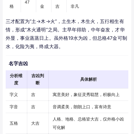
47
格
金
吉
非凡
三才配置为“土→木→火”，土生木，木生火，五行相生有
情，形成“木火通明”之局。主早年得助，中年奋发，才华
外显，事业蒸蒸日上。虽外格19水为凶，但总格47金可制
水，化险为夷，终成大器。
名字吉凶
分析维
吉凶判
具体解析
度
断
字义
吉
寓意美好，象征灵秀聪慧，积极向上
字音
吉
音调柔美，朗朗上口，富有诗意
人格、地格、总格皆大吉，仅外格小凶
五格
大吉
可化解