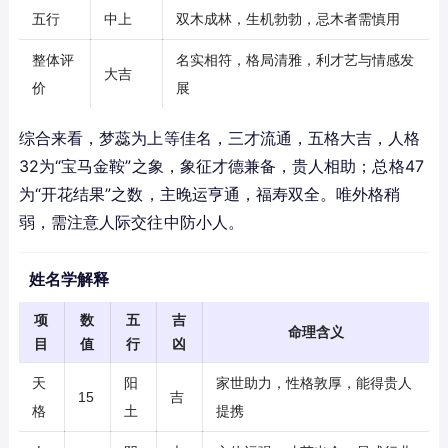
五行
中上
双木成林，生机勃勃，忌木者需慎用
整体评
名实相符，格局清雅，利才艺与情感发
大吉
价
展
综合来看，梦蕊为上等佳名，三才流通，五格大吉，人格
32为“宝马金鞍”之象，象征才德兼备，贵人相助；总格47
为“开花结果”之数，主晚运亨通，福寿双全。唯外格稍
弱，需注意人际交往中防小人。
姓名学解释
项
数
五
吉
命理含义
目
值
行
凶
天
阳
家世助力，性格敦厚，能得贵人
15
吉
格
土
提携