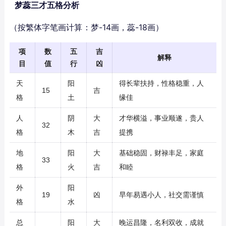
梦蕊三才五格分析
（按繁体字笔画计算：梦-14画，蕊-18画）
项
数
五
吉
解释
目
值
行
凶
天
阳
得长辈扶持，性格稳重，人
15
吉
格
土
缘佳
人
阴
大
才华横溢，事业顺遂，贵人
32
格
木
吉
提携
地
阳
大
基础稳固，财禄丰足，家庭
33
格
火
吉
和睦
外
阳
19
凶
早年易遇小人，社交需谨慎
格
水
总
阳
大
晚运昌隆，名利双收，成就