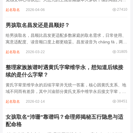
主，旋律节奏偏慢，没有大幅度的起伏变化，也没有尖锐的音效和
27410
起名取名
2026-04-06
急促的鼓点，这类音频本身具备静心的基础特质。睡前思绪繁杂、
心里焦躁时，轻柔播放大悲咒，能减少大脑胡...
男孩取名昌发还是昌顺好？
给男孩取名，昌顺比昌发更适配多数家庭的取名需求，日常使用、
寓意适配度、读音顺口度上都更稳妥。昌发读音为 chāng fā，两个
字均为阴平声调，连读时没有声调起伏，日常呼喊不够清亮，远距
31805
起名取名
2026-03-22
离叫名字时辨识度不高。昌字本义为兴盛、繁茂，发字核心指向发
财、发迹，两个字组合的核心寓...
整理家族族谱时遇黄氏字辈维学永，想知道后续接
续的是什么字辈？
黄氏字辈里维学永的后续字辈并无统一答案，核心因黄氏支系、地
域不同而有差异，其中川渝部分黄氏支系中维学永后接文字辈，完
整顺承为维、学、永、文、明、盛。这个字辈序列是川渝地区黄氏
38451
起名取名
2026-02-14
某支系的续修字辈，在安岳、岳池一带的黄氏族谱里能明确查到，
后续还跟着纲、常、任、本、初，再往后是...
女孩取名“沛珊”靠谱吗？命理师揭秘五行隐患与适
配命格