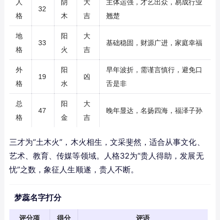
人
阴
大
主体运强，才艺出众，易成行业
32
格
木
吉
翘楚
地
阳
大
33
基础稳固，财源广进，家庭幸福
格
火
吉
外
阳
早年波折，需谨言慎行，避免口
19
凶
格
水
舌是非
总
阳
大
47
晚年显达，名扬四海，福泽子孙
格
金
吉
三才为“土木火”，木火相生，文采斐然，适合从事文化、
艺术、教育、传媒等领域。人格32为“贵人得助，发展无
忧”之数，象征人生顺遂，贵人不断。
梦蕊名字打分
评分项
得分
评语