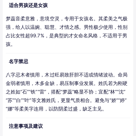
适合男孩还是女孩
梦蕊音柔意雅，意境空灵，专用于女孩名。其柔美之气极
强，给人以温婉、聪慧、才情之感。男性极少使用，性别
占比女性超99.7%，是典型的才女命名风格，不适用于男
孩。
名字禁忌
八字忌木者慎用，木过旺易致肝胆不适或情绪波动。命局
金弱者慎用，木多金缺，易压制事业发展。姓氏若为刚硬
之姓如“石”“铁”“雷”，搭配“梦蕊”略显不协；宜配“林”“沈”
“苏”“白”“叶”等文雅姓氏，更显气质相合。避免与“娇”“婷”
“娜”等柔美字连用，以防阴柔过盛，缺乏主见。
注意事项及建议