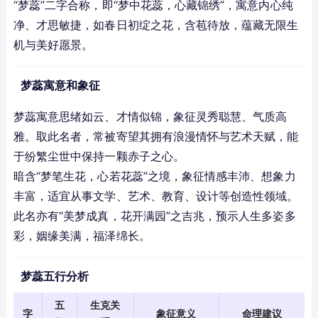
“梦蕊”二字合称，即“梦中花蕊，心藏锦绣”，寓意内心纯
净、才思敏捷，如春日初绽之花，含苞待放，蕴藏无限生
机与美好愿景。
梦蕊寓意和象征
梦蕊寓意思绪如云、才情似锦，象征灵秀聪慧、气质高
雅。取此名者，常被寄望其拥有浪漫情怀与艺术天赋，能
于纷繁尘世中保持一颗赤子之心。
暗含“梦笔生花，心若花蕊”之境，象征情感丰沛、想象力
丰富，适宜从事文学、艺术、教育、设计等创造性领域。
此名亦有“美梦成真，花开满园”之吉兆，预示人生多姿多
彩，姻缘美满，福泽绵长。
梦蕊五行分析
五
生克关
字
象征意义
命理建议