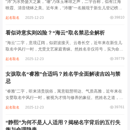
“沛”为水势盛大之象，“珊”乃珠玉琳琅之声，二字合称，似有江海
映霞、清音绕林之美。近年来，“沛珊”一名频现于新生儿登记榜
上，尤以女婴为多，取其灵动温润、才情出众之意。然姓名非止文
39810
起名取名
2025-12-23
雅符号，实为命理五行流转之枢纽。一字之选，关乎气场平衡。沛
属水，珊属金，金生水则势愈旺。若命...
看似诗意实则凶险？“海云”取名禁忌全解析
“海云”二字，意境辽阔，似碧波接天、云卷长空，近年来在新生儿
取名中风行一时，尤受文艺家庭青睐。然姓名非仅符号，实为命局
之延伸。若不顾八字寒暖燥湿，妄用“海云”，反成拖累。此名水势
39779
起名取名
2025-12-23
滔天，木浮无根，阴气过重，易致意志不坚、事业漂泊、健康受
损。男子用之多情志难定，女子用之则婚...
女孩取名“睿雅”合适吗？姓名学全面解读吉凶与禁
忌
“睿雅”二字，听来清贵脱俗，寓意聪慧明达、气质高雅，近年来在
女婴取名中风行一时，被视为才情与修养的象征。然姓名之道，贵
在因命施名，名若与八字相悖，纵然字字珠玑，也如履冰负薪，徒
39761
起名取名
2025-12-23
增心力。细察“睿雅”之局，实藏金水成势、火土受制之患，若不顾
命主根基，贸然启用，反易招来体弱多...
“静熙”为何不是人人适用？揭秘名字背后的五行失
衡与命理隐患