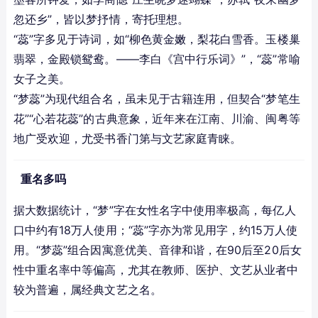
忽还乡”，皆以梦抒情，寄托理想。
“蕊”字多见于诗词，如“柳色黄金嫩，梨花白雪香。玉楼巢
翡翠，金殿锁鸳鸯。——李白《宫中行乐词》”，“蕊”常喻
女子之美。
“梦蕊”为现代组合名，虽未见于古籍连用，但契合“梦笔生
花”“心若花蕊”的古典意象，近年来在江南、川渝、闽粤等
地广受欢迎，尤受书香门第与文艺家庭青睐。
重名多吗
据大数据统计，“梦”字在女性名字中使用率极高，每亿人
口中约有18万人使用；“蕊”字亦为常见用字，约15万人使
用。“梦蕊”组合因寓意优美、音律和谐，在90后至20后女
性中重名率中等偏高，尤其在教师、医护、文艺从业者中
较为普遍，属经典文艺之名。