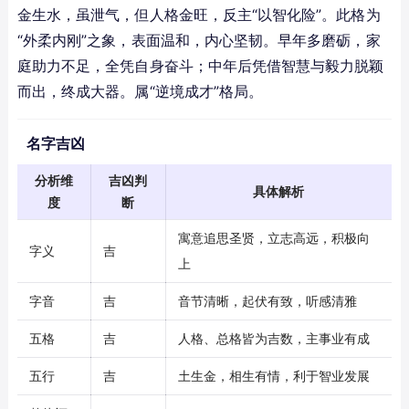
金生水，虽泄气，但人格金旺，反主“以智化险”。此格为
“外柔内刚”之象，表面温和，内心坚韧。早年多磨砺，家
庭助力不足，全凭自身奋斗；中年后凭借智慧与毅力脱颖
而出，终成大器。属“逆境成才”格局。
名字吉凶
分析维
吉凶判
具体解析
度
断
寓意追思圣贤，立志高远，积极向
字义
吉
上
字音
吉
音节清晰，起伏有致，听感清雅
五格
吉
人格、总格皆为吉数，主事业有成
五行
吉
土生金，相生有情，利于智业发展