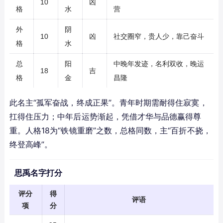
10
凶
格
水
营
外
阴
10
凶
社交圈窄，贵人少，靠己奋斗
格
水
总
阳
中晚年发迹，名利双收，晚运
18
吉
格
金
昌隆
此名主“孤军奋战，终成正果”。青年时期需耐得住寂寞，
扛得住压力；中年后运势渐起，凭借才华与品德赢得尊
重。人格18为“铁镜重磨”之数，总格同数，主“百折不挠，
终登高峰”。
思禹名字打分
评分
得
评语
项
分