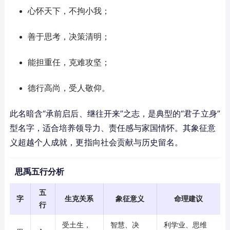
心怀天下，不拘小我；
善于思考，决策清明；
能担重任，克难攻坚；
德行高尚，受人敬仰。
此名暗含“承前启后、继往开来”之志，是典型的“君子立身”
型名字，适合培养领导力、责任感与家国情怀。其象征意
义超越个人成就，更指向社会贡献与历史留名。
思禹五行分析
五
字
生克关系
象征意义
命理建议
行
受土生，
智慧、决
利学业、思维