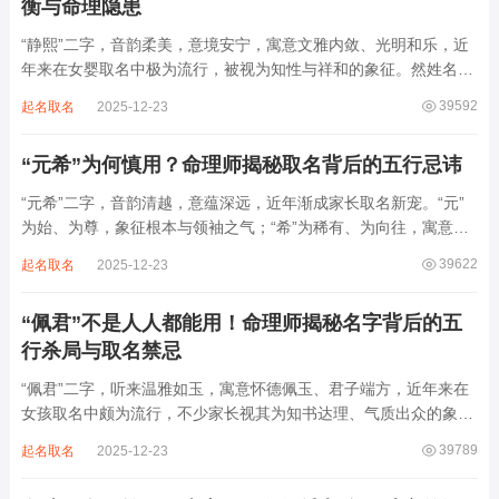
衡与命理隐患
“静熙”二字，音韵柔美，意境安宁，寓意文雅内敛、光明和乐，近
年来在女婴取名中极为流行，被视为知性与祥和的象征。然姓名命
理讲究因人而异，名若不合命局，再温婉也成负担。细究“静熙”之
39592
起名取名
2025-12-23
象，实藏金水偏寒、火气受制之弊，若不顾八字强弱，盲目套用，
反易引发体弱多病、意志不坚、事业难...
“元希”为何慎用？命理师揭秘取名背后的五行忌讳
“元希”二字，音韵清越，意蕴深远，近年渐成家长取名新宠。“元”
为始、为尊，象征根本与领袖之气；“希”为稀有、为向往，寓意卓
尔不群、心怀大志。组合而成，“元希”似有天纵之才、贵不可言之
39622
起名取名
2025-12-23
象。然姓名非止文雅，实为命理气场之枢纽。一字之选，关乎运途
起伏。“元”属木，“希”藏水火...
“佩君”不是人人都能用！命理师揭秘名字背后的五
行杀局与取名禁忌
“佩君”二字，听来温雅如玉，寓意怀德佩玉、君子端方，近年来在
女孩取名中颇为流行，不少家长视其为知书达理、气质出众的象
征。然姓名之学，根在八字，名若逆势而行，再文雅也成负累。细
39789
起名取名
2025-12-23
察“佩君”之象，实藏金气过旺、木土受制之局，若不顾命主五行强
弱，盲目套用，反易招致体弱多病、意志...