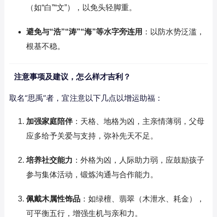
（如“白”“文”），以免头轻脚重。
避免与“浩”“涛”“海”等水字旁连用
：以防水势泛滥，
根基不稳。
注意事项及建议，怎么样才吉利？
取名“思禹”者，宜注意以下几点以增运助福：
加强家庭陪伴
：天格、地格为凶，主亲情薄弱，父母
应多给予关爱与支持，弥补先天不足。
培养社交能力
：外格为凶，人际助力弱，应鼓励孩子
参与集体活动，锻炼沟通与合作能力。
佩戴木属性饰品
：如绿檀、翡翠（木泄水、耗金），
可平衡五行，增强生机与亲和力。