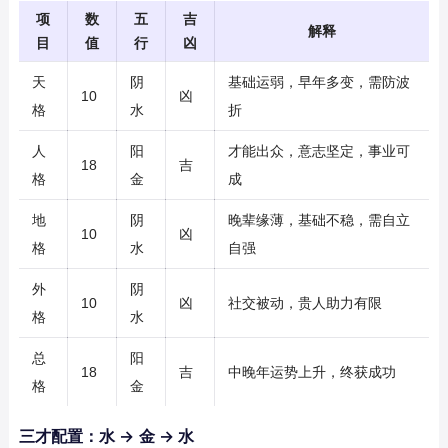
项
数
五
吉
解释
目
值
行
凶
天
阴
基础运弱，早年多变，需防波
10
凶
格
水
折
人
阳
才能出众，意志坚定，事业可
18
吉
格
金
成
地
阴
晚辈缘薄，基础不稳，需自立
10
凶
格
水
自强
外
阴
10
凶
社交被动，贵人助力有限
格
水
总
阳
18
吉
中晚年运势上升，终获成功
格
金
三才配置：水 → 金 → 水