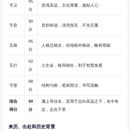
95
字义
意境高远，文化厚重，激励人心
分
90
字音
音韵和谐，清亮悦耳，不失庄重
分
85
五格
人格总格吉，但地格外格凶，略有瑕疵
分
92
五行
土生金，格局相生，利于智慧发展
分
88
字形
结构匀称，笔画简洁，书写流畅
分
综合
90
属上等佳名，宜用于志向高远之子，名中有
得分
分
志，志在千里
来历、出处和历史背景