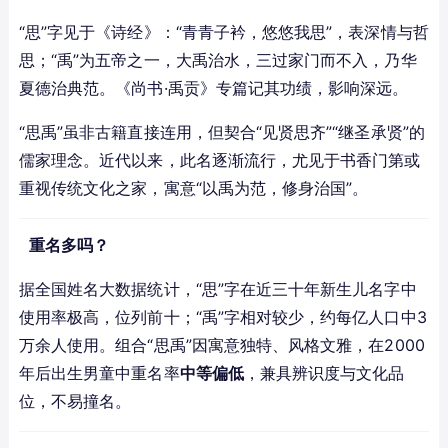
“思”字见于《诗经》：“青青子衿，悠悠我思”，表深情与哲
思；“禹”为五帝之一，大禹治水，三过家门而不入，乃华
夏德治典范。《尚书·禹贡》专篇记其功绩，影响深远。
“思禹”虽非古籍直接连用，但契合“见贤思齐”“继圣承贤”的
儒家理念。近代以来，此名逐渐流行，尤见于书香门第或
重视传统文化之家，寓意“以禹为范，修身治国”。
重名多吗？
据全国姓名大数据统计，“思”字在近三十年新生儿名字中
使用率极高，位列前十；“禹”字相对较少，约每亿人口中3
万余人使用。组合“思禹”因寓意独特、风格文雅，在2000
年后出生男童中重名率
中等偏低
，兼具辨识度与文化品
位，不易撞名。