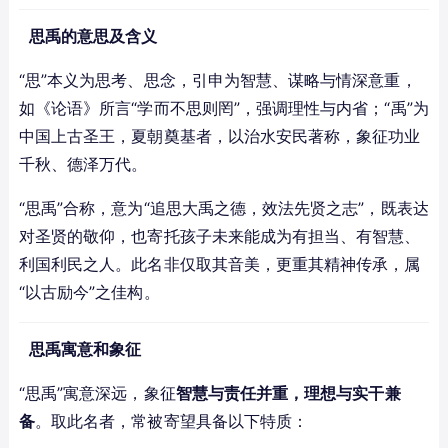
思禹的意思及含义
“思”本义为思考、思念，引申为智慧、谋略与情深意重，
如《论语》所言“学而不思则罔”，强调理性与内省；“禹”为
中国上古圣王，夏朝奠基者，以治水安民著称，象征功业
千秋、德泽万代。
“思禹”合称，意为“追思大禹之德，效法先贤之志”，既表达
对圣贤的敬仰，也寄托孩子未来能成为有担当、有智慧、
利国利民之人。此名非仅取其音美，更重其精神传承，属
“以古励今”之佳构。
思禹寓意和象征
“思禹”寓意深远，象征
智慧与责任并重，理想与实干兼
备
。取此名者，常被寄望具备以下特质：