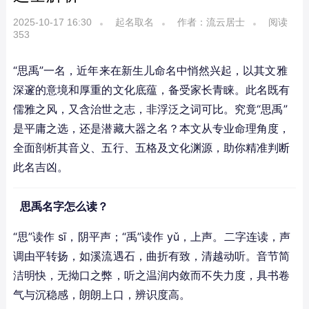
2025-10-17 16:30
起名取名
作者：流云居士
阅读
353
“思禹”一名，近年来在新生儿命名中悄然兴起，以其文雅
深邃的意境和厚重的文化底蕴，备受家长青睐。此名既有
儒雅之风，又含治世之志，非浮泛之词可比。究竟“思禹”
是平庸之选，还是潜藏大器之名？本文从专业命理角度，
全面剖析其音义、五行、五格及文化渊源，助你精准判断
此名吉凶。
思禹名字怎么读？
“思”读作 sī，阴平声；“禹”读作 yǔ，上声。二字连读，声
调由平转扬，如溪流遇石，曲折有致，清越动听。音节简
洁明快，无拗口之弊，听之温润内敛而不失力度，具书卷
气与沉稳感，朗朗上口，辨识度高。