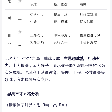
思
金
克木
断、收敛
清晰
受火生，
稳重、承
利根基稳固，
禹
土
生金
载、权威
得人信赖
金
组
土生金，
厚积薄发，
格局稳健，利
+
合
相生之势
智行合一
于长远发展
土
此名为“土生金”之局，地载天成，主
思想成熟，行动有
力
。土为根基，金为锋芒，喻示孩子能将深厚积累转化为
实际成就。尤其利于从事教育、管理、工程、公共事务等
领域，宜走稳健务实之路。
思禹三才五格分析
（按繁体字计算：思-9画，禹-9画）