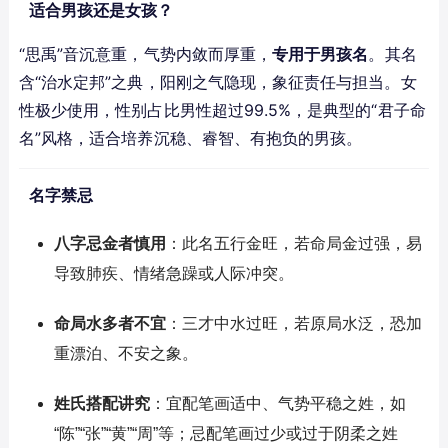
适合男孩还是女孩？
“思禹”音沉意重，气势内敛而厚重，
专用于男孩名
。其名
含“治水定邦”之典，阳刚之气隐现，象征责任与担当。女
性极少使用，性别占比男性超过99.5%，是典型的“君子命
名”风格，适合培养沉稳、睿智、有抱负的男孩。
名字禁忌
八字忌金者慎用
：此名五行金旺，若命局金过强，易
导致肺疾、情绪急躁或人际冲突。
命局水多者不宜
：三才中水过旺，若原局水泛，恐加
重漂泊、不安之象。
姓氏搭配讲究
：宜配笔画适中、气势平稳之姓，如
“陈”“张”“黄”“周”等；忌配笔画过少或过于阴柔之姓