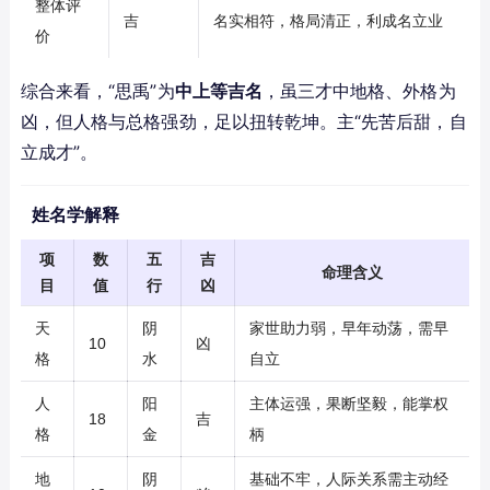
整体评
吉
名实相符，格局清正，利成名立业
价
综合来看，“思禹”为
中上等吉名
，虽三才中地格、外格为
凶，但人格与总格强劲，足以扭转乾坤。主“先苦后甜，自
立成才”。
姓名学解释
项
数
五
吉
命理含义
目
值
行
凶
天
阴
家世助力弱，早年动荡，需早
10
凶
格
水
自立
人
阳
主体运强，果断坚毅，能掌权
18
吉
格
金
柄
地
阴
基础不牢，人际关系需主动经