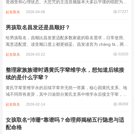
觉感受和心理状态。大悲咒的主流音频版本大多以平缓的唱腔为
主，旋律节奏偏慢，没有大幅度的起伏变化，也没有尖锐的音效和
27227
起名取名
2026-04-06
急促的鼓点，这类音频本身具备静心的基础特质。睡前思绪繁杂、
心里焦躁时，轻柔播放大悲咒，能减少大脑胡...
男孩取名昌发还是昌顺好？
给男孩取名，昌顺比昌发更适配多数家庭的取名需求，日常使用、
寓意适配度、读音顺口度上都更稳妥。昌发读音为 chāng fā，两个
字均为阴平声调，连读时没有声调起伏，日常呼喊不够清亮，远距
31620
起名取名
2026-03-22
离叫名字时辨识度不高。昌字本义为兴盛、繁茂，发字核心指向发
财、发迹，两个字组合的核心寓...
整理家族族谱时遇黄氏字辈维学永，想知道后续接
续的是什么字辈？
黄氏字辈里维学永的后续字辈并无统一答案，核心因黄氏支系、地
域不同而有差异，其中川渝部分黄氏支系中维学永后接文字辈，完
整顺承为维、学、永、文、明、盛。这个字辈序列是川渝地区黄氏
38269
起名取名
2026-02-14
某支系的续修字辈，在安岳、岳池一带的黄氏族谱里能明确查到，
后续还跟着纲、常、任、本、初，再往后是...
女孩取名“沛珊”靠谱吗？命理师揭秘五行隐患与适
配命格