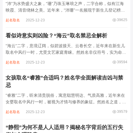
“沛”为水势盛大之象，“珊”乃珠玉琳琅之声，二字合称，似有江海
映霞、清音绕林之美。近年来，“沛珊”一名频现于新生儿登记榜
上，尤以女婴为多，取其灵动温润、才情出众之意。然姓名非止文
39625
起名取名
2025-12-23
雅符号，实为命理五行流转之枢纽。一字之选，关乎气场平衡。沛
属水，珊属金，金生水则势愈旺。若命...
看似诗意实则凶险？“海云”取名禁忌全解析
“海云”二字，意境辽阔，似碧波接天、云卷长空，近年来在新生儿
取名中风行一时，尤受文艺家庭青睐。然姓名非仅符号，实为命局
之延伸。若不顾八字寒暖燥湿，妄用“海云”，反成拖累。此名水势
39594
起名取名
2025-12-23
滔天，木浮无根，阴气过重，易致意志不坚、事业漂泊、健康受
损。男子用之多情志难定，女子用之则婚...
女孩取名“睿雅”合适吗？姓名学全面解读吉凶与禁
忌
“睿雅”二字，听来清贵脱俗，寓意聪慧明达、气质高雅，近年来在
女婴取名中风行一时，被视为才情与修养的象征。然姓名之道，贵
在因命施名，名若与八字相悖，纵然字字珠玑，也如履冰负薪，徒
39579
起名取名
2025-12-23
增心力。细察“睿雅”之局，实藏金水成势、火土受制之患，若不顾
命主根基，贸然启用，反易招来体弱多...
“静熙”为何不是人人适用？揭秘名字背后的五行失