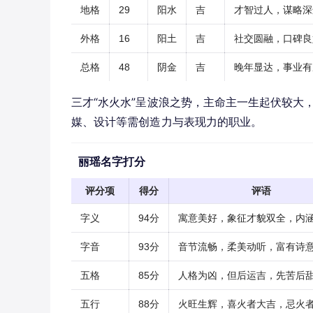
地格
29
阳水
吉
才智过人，谋略深
外格
16
阳土
吉
社交圆融，口碑良
总格
48
阴金
吉
晚年显达，事业有
三才“水火水”呈波浪之势，主命主一生起伏较大
媒、设计等需创造力与表现力的职业。
丽瑶名字打分
评分项
得分
评语
字义
94分
寓意美好，象征才貌双全，内
字音
93分
音节流畅，柔美动听，富有诗
五格
85分
人格为凶，但后运吉，先苦后
五行
88分
火旺生辉，喜火者大吉，忌火