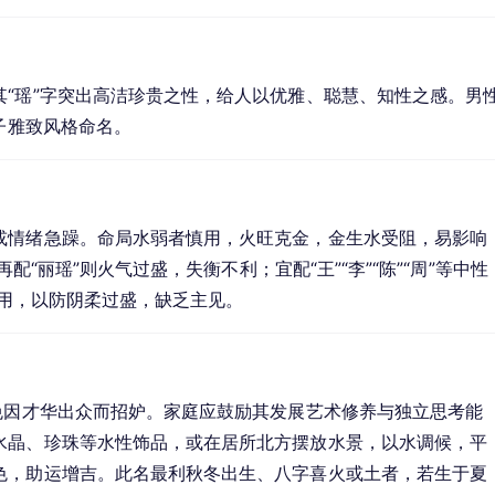
“瑶”字突出高洁珍贵之性，给人以优雅、聪慧、知性之感。男
子雅致风格命名。
或情绪急躁。命局水弱者慎用，火旺克金，金生水受阻，易影响
再配“丽瑶”则火气过盛，失衡不利；宜配“王”“李”“陈”“周”等中性
字连用，以防阴柔过盛，缺乏主见。
免因才华出众而招妒。家庭应鼓励其发展艺术修养与独立思考能
水晶、珍珠等水性饰品，或在居所北方摆放水景，以水调候，平
色，助运增吉。此名最利秋冬出生、八字喜火或土者，若生于夏