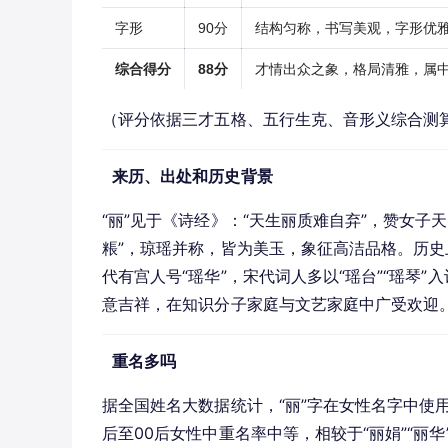
字形
90分
结构匀称，书写美观，字形优
综合得分
88分
才情出众之象，格局清雅，属
（评分依据三才五格、五行生克、音形义综合测
来历、出处和历史背景
“丽”见于《诗经》：“天生丽质难自弃”，赞女子
粻”，琼瑶并称，皆为美玉，象征高洁品格。历史
代有宫人号“瑶华”，宋代词人多以“瑶台”“瑶琴
意吉祥，在知识分子家庭与文艺家庭中广受欢迎
重名多吗
据全国姓名大数据统计，“丽”字在女性名字中使用
后至00后女性中重名率中等，相较于“丽娟”“丽