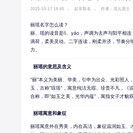
2025-10-17 18:45
起名取名
作者：流云居士
丽瑶名字怎么读？
丽、瑶的读音是lì、yáo，声调为去声与阳平
滴荷，柔美灵动。二字连读，刚柔并济，节奏分
力。
丽瑶的意思及含义
“丽”本义为美丽、华美，引申为出众、光彩照人，
玉，古称“琼瑶”，寓意纯洁无瑕、珍贵不凡，《说
合称，即“如玉之美，光华内蕴”，寓指女子才貌
丽瑶寓意和象征
丽瑶寓意外在秀美，内在高洁，象征温润如玉、