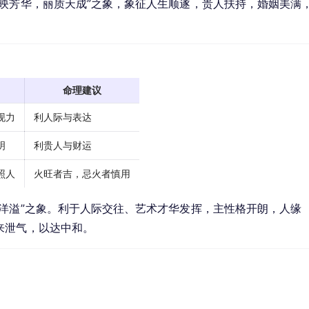
映芳华，丽质天成”之象，象征人生顺遂，贵人扶持，婚姻美满
命理建议
现力
利人际与表达
明
利贵人与财运
照人
火旺者吉，忌火者慎用
洋溢”之象。利于人际交往、艺术才华发挥，主性格开朗，人缘
来泄气，以达中和。