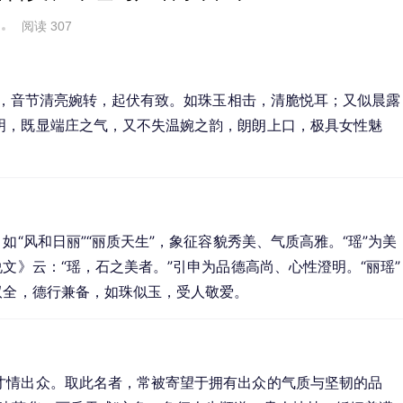
阅读 307
相连，音节清亮婉转，起伏有致。如珠玉相击，清脆悦耳；又似晨露
明，既显端庄之气，又不失温婉之韵，朗朗上口，极具女性魅
如“风和日丽”“丽质天生”，象征容貌秀美、气质高雅。“瑶”为美
文》云：“瑶，石之美者。”引申为品德高尚、心性澄明。“丽瑶”
双全，德行兼备，如珠似玉，受人敬爱。
才情出众。取此名者，常被寄望于拥有出众的气质与坚韧的品