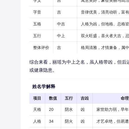
字义
吉
寓意美好，象征美丽与高
字音
吉
音律优美，清亮动听，富
五格
中吉
人格为凶，但地格、总格
五行
中上
双火旺盛，喜火者大吉，
整体评价
吉
格局清雅，才情兼备，属
综合来看，丽瑶为中上之名，虽人格带凶，但后
或健康隐患。
姓名学解释
项目
数值
五行
吉凶
命理
天格
20
阴水
凶
家世助力弱，早年
人格
34
阴火
凶
才艺卓绝，但易遭