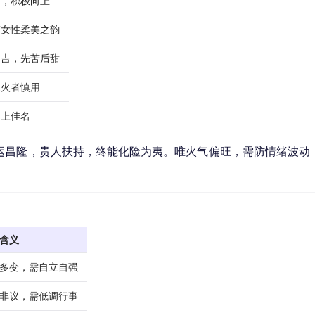
洁，积极向上
有女性柔美之韵
皆吉，先苦后甜
忌火者慎用
中上佳名
运昌隆，贵人扶持，终能化险为夷。唯火气偏旺，需防情绪波动
含义
多变，需自立自强
非议，需低调行事