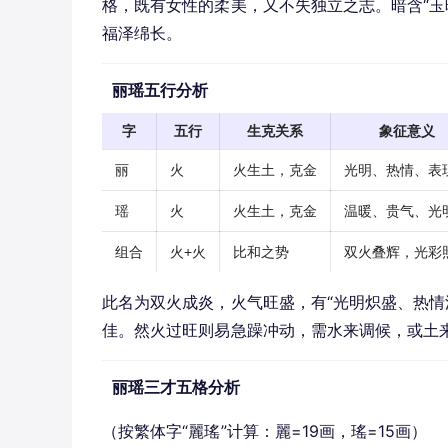
格，既有女性的柔美，又不失独立之志。暗含“玉
福泽绵长。
丽瑶五行分析
字
五行
生克关系
象征意义
丽
火
火生土，克金
光明、热情、表
瑶
火
火生土，克金
温暖、贵气、光
组合
火+火
比和之势
双火叠辉，光彩
此名为双火成炎，火气旺盛，有“光明炽盛、热情
佳。然火过旺则易急躁冲动，需水来调候，或土
丽瑶三才五格分析
（按繁体字“麗瑤”计算：麗=19画，瑤=15画）