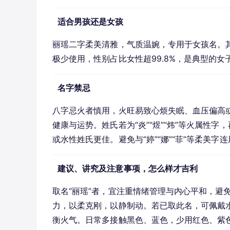
适合男孩还是女孩
丽瑶二字柔美清雅，气质温婉，专用于女孩名。其
极少使用，性别占比女性超99.8%，是典型的女
名字禁忌
八字忌火者慎用，火旺易致心烦失眠、血压偏高
健康与运势。姓氏若为“炎”“煜”“炜”等火属性字，
或水性姓氏更佳。避免与“婷”“娜”“菲”等柔美
建议、讲究及注意事项，怎么样才吉利
取名“丽瑶”者，宜注重情绪管理与内心平和，避
力，以柔克刚，以静制动。若已取此名，可佩戴
衡火气。日常多接触黑色、蓝色，少用红色、紫