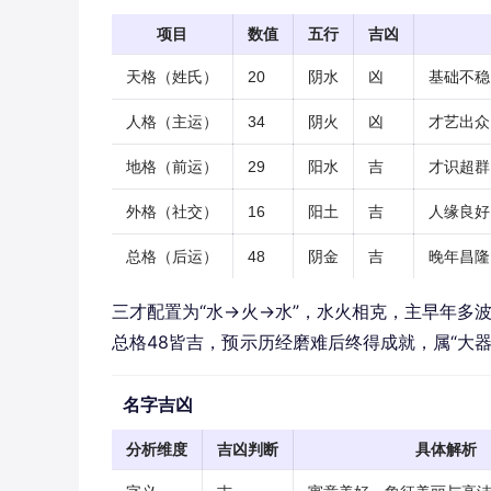
项目
数值
五行
吉凶
天格（姓氏）
20
阴水
凶
基础不稳
人格（主运）
34
阴火
凶
才艺出众
地格（前运）
29
阳水
吉
才识超群
外格（社交）
16
阳土
吉
人缘良好
总格（后运）
48
阴金
吉
晚年昌隆
三才配置为“水→火→水”，水火相克，主早年多
总格48皆吉，预示历经磨难后终得成就，属“大器
名字吉凶
分析维度
吉凶判断
具体解析