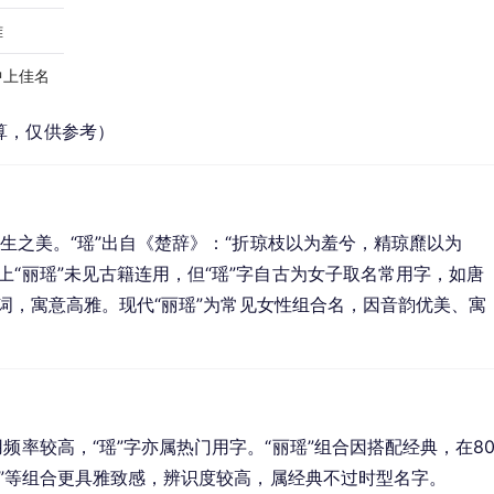
雅
中上佳名
算，仅供参考）
天生之美。“瑶”出自《楚辞》：“折琼枝以为羞兮，精琼爢以为
上“丽瑶”未见古籍连用，但“瑶”字自古为女子取名常用字，如唐
”入词，寓意高雅。现代“丽瑶”为常见女性组合名，因音韵优美、寓
。
频率较高，“瑶”字亦属热门用字。“丽瑶”组合因搭配经典，在8
华”等组合更具雅致感，辨识度较高，属经典不过时型名字。