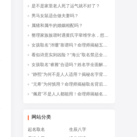
是不是家里老人死了运气就不好了？
男马女鼠适合做夫妻吗？
属猪和属牛的婚姻相配吗？
整理家族族谱时遇黄氏字辈维学永，想知道后续接续的是什么字辈？
女孩取名“沛珊”靠谱吗？命理师揭秘五行隐患与适配命格
看似诗意实则凶险？“海云”取名禁忌全解析
女孩取名“睿雅”合适吗？姓名学全面解读吉凶与禁忌
“静熙”为何不是人人适用？揭秘名字背后的五行失衡与命理隐患
“元希”为何慎用？命理师揭秘取名背后的五行忌讳
“佩君”不是人人都能用！命理师揭秘名字背后的五行杀局与取名禁忌
网站分类
起名取名
生辰八字