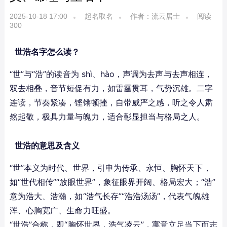
2025-10-18 17:00
起名取名
作者：流云居士
阅读
300
世浩名字怎么读？
“世”与“浩”的读音为 shì、hào，声调为去声与去声相连，
双去相叠，音节短促有力，如雷霆贯耳，气势沉雄。二字
连读，节奏紧凑，铿锵顿挫，自带威严之感，听之令人肃
然起敬，极具力量与魄力，适合彰显担当与格局之人。
世浩的意思及含义
“世”本义为时代、世界，引申为传承、永恒、胸怀天下，
如“世代相传”“放眼世界”，象征眼界开阔、格局宏大；“浩”
意为浩大、浩瀚，如“浩气长存”“浩浩汤汤”，代表气魄雄
浑、心胸宽广、生命力旺盛。
“世浩”合称，即“胸怀世界，浩气凌云”，寓意立足当下而志