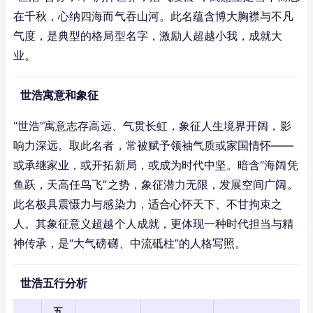
在千秋，心纳四海而气吞山河。此名蕴含博大胸襟与不凡
气度，是典型的格局型名字，激励人超越小我，成就大
业。
世浩寓意和象征
“世浩”寓意志存高远、气贯长虹，象征人生境界开阔，影
响力深远。取此名者，常被赋予领袖气质或家国情怀——
或承继家业，或开拓新局，或成为时代中坚。暗含“海阔凭
鱼跃，天高任鸟飞”之势，象征潜力无限，发展空间广阔。
此名极具震慑力与感染力，适合心怀天下、不甘拘束之
人。其象征意义超越个人成就，更体现一种时代担当与精
神传承，是“大气磅礴、中流砥柱”的人格写照。
世浩五行分析
五