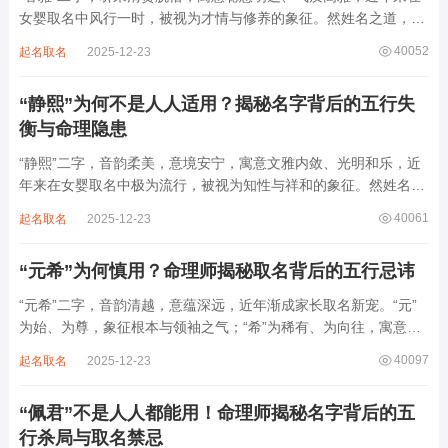
女婴取名中风行一时，被视为才情与修养的象征。然姓名之道，贵
在因命施名，名若与八字相悖，纵然字字珠玑，也如履冰负薪，徒
40052
起名取名
2025-12-23
增心力。细察“睿雅”之局，实藏金水成势、火土受制之患，若不顾
命主根基，贸然启用，反易招来体弱多...
“静熙”为何不是人人适用？揭秘名字背后的五行失
衡与命理隐患
“静熙”二字，音韵柔美，意境安宁，寓意文雅内敛、光明和乐，近
年来在女婴取名中极为流行，被视为知性与祥和的象征。然姓名命
理讲究因人而异，名若不合命局，再温婉也成负担。细究“静熙”之
40061
起名取名
2025-12-23
象，实藏金水偏寒、火气受制之弊，若不顾八字强弱，盲目套用，
反易引发体弱多病、意志不坚、事业难...
“元希”为何慎用？命理师揭秘取名背后的五行忌讳
“元希”二字，音韵清越，意蕴深远，近年渐成家长取名新宠。“元”
为始、为尊，象征根本与领袖之气；“希”为稀有、为向往，寓意卓
尔不群、心怀大志。组合而成，“元希”似有天纵之才、贵不可言之
40097
起名取名
2025-12-23
象。然姓名非止文雅，实为命理气场之枢纽。一字之选，关乎运途
起伏。“元”属木，“希”藏水火...
“佩君”不是人人都能用！命理师揭秘名字背后的五
行杀局与取名禁忌