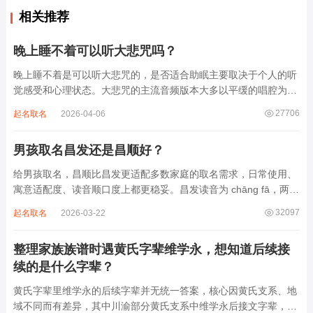
相关推荐
晚上睡不着可以听大悲咒吗？
晚上睡不着是可以听大悲咒的，是否适合助眠主要取决于个人的听
觉感受和心理状态。大悲咒的主流音频版本大多以平缓的唱腔为
主，旋律节奏偏慢，没有大幅度的起伏变化，也没有尖锐的音效和
27706
起名取名
2026-04-06
急促的鼓点，这类音频本身具备静心的基础特质。睡前思绪繁杂、
心里焦躁时，轻柔播放大悲咒，能减少大脑胡...
男孩取名昌发还是昌顺好？
给男孩取名，昌顺比昌发更适配多数家庭的取名需求，日常使用、
寓意适配度、读音顺口度上都更稳妥。昌发读音为 chāng fā，两个
字均为阴平声调，连读时没有声调起伏，日常呼喊不够清亮，远距
32097
起名取名
2026-03-22
离叫名字时辨识度不高。昌字本义为兴盛、繁茂，发字核心指向发
财、发迹，两个字组合的核心寓...
整理家族族谱时遇黄氏字辈维学永，想知道后续接
续的是什么字辈？
黄氏字辈里维学永的后续字辈并无统一答案，核心因黄氏支系、地
域不同而有差异，其中川渝部分黄氏支系中维学永后接文字辈，完