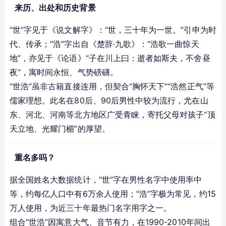
来历、出处和历史背景
“世”字见于《说文解字》：“世，三十年为一世。”引申为时
代、传承；“浩”字出自《楚辞·九歌》：“浩歌一曲惊天
地”，亦见于《论语》“子在川上曰：逝者如斯夫，不舍昼
夜”，寓时间永恒、气势磅礴。
“世浩”虽非古籍直接连用，但契合“胸怀天下”“浩然正气”等
儒家理想。此名在80后、90后男性中较为流行，尤在山
东、河北、河南等北方地区广受青睐，寄托父母对孩子“顶
天立地、光耀门楣”的厚望。
重名多吗？
据全国姓名大数据统计，“世”字在男性名字中使用率中
等，约每亿人口中有6万余人使用；“浩”字极为常见，约15
万人使用，为近三十年最热门名字用字之一。
组合“世浩”因寓意大气、音节有力，在1990-2010年间出