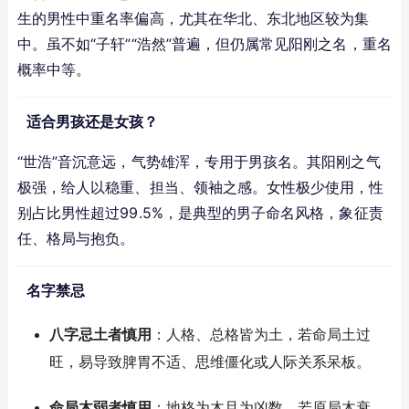
生的男性中重名率偏高，尤其在华北、东北地区较为集
中。虽不如“子轩”“浩然”普遍，但仍属常见阳刚之名，重名
概率中等。
适合男孩还是女孩？
“世浩”音沉意远，气势雄浑，专用于男孩名。其阳刚之气
极强，给人以稳重、担当、领袖之感。女性极少使用，性
别占比男性超过99.5%，是典型的男子命名风格，象征责
任、格局与抱负。
名字禁忌
八字忌土者慎用
：人格、总格皆为土，若命局土过
旺，易导致脾胃不适、思维僵化或人际关系呆板。
命局木弱者慎用
：地格为木且为凶数，若原局木衰，