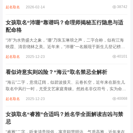
整顺承为维、学、永、文、明、盛。这个字辈序列是川渝地区黄氏
38742
起名取名
2026-02-14
某支系的续修字辈，在安岳、岳池一带的黄氏族谱里能明确查到，
后续还跟着纲、常、任、本、初，再往后是...
女孩取名“沛珊”靠谱吗？命理师揭秘五行隐患与适
配命格
“沛”为水势盛大之象，“珊”乃珠玉琳琅之声，二字合称，似有江海
映霞、清音绕林之美。近年来，“沛珊”一名频现于新生儿登记榜
上，尤以女婴为多，取其灵动温润、才情出众之意。然姓名非止文
40101
起名取名
2025-12-23
雅符号，实为命理五行流转之枢纽。一字之选，关乎气场平衡。沛
属水，珊属金，金生水则势愈旺。若命...
看似诗意实则凶险？“海云”取名禁忌全解析
“海云”二字，意境辽阔，似碧波接天、云卷长空，近年来在新生儿
取名中风行一时，尤受文艺家庭青睐。然姓名非仅符号，实为命局
之延伸。若不顾八字寒暖燥湿，妄用“海云”，反成拖累。此名水势
40068
起名取名
2025-12-23
滔天，木浮无根，阴气过重，易致意志不坚、事业漂泊、健康受
损。男子用之多情志难定，女子用之则婚...
女孩取名“睿雅”合适吗？姓名学全面解读吉凶与禁
忌
“睿雅”二字，听来清贵脱俗，寓意聪慧明达、气质高雅，近年来在