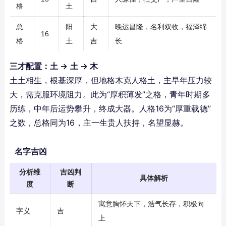
格
土
总
阳
大
晚运昌隆，名利双收，福泽绵
16
格
土
吉
长
三才配置：土 → 土 → 木
土土相生，根基深厚，但地格木克人格土，主早年压力较
大，需克服环境阻力。此为“厚积薄发”之格，青年时期多
历练，中年后运势攀升，终成大器。人格16为“厚重载德”
之数，总格同为16，主一生贵人扶持，名望显赫。
名字吉凶
分析维
吉凶判
具体解析
度
断
寓意胸怀天下，浩气长存，积极向
字义
吉
上