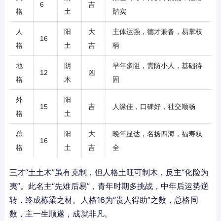
6
吉
格
土
踏实
人
阳
大
主体运强，德才兼备，易掌权
16
格
土
吉
柄
地
阴
早年多阻，需防小人，基础待
12
凶
格
木
固
外
阳
15
吉
人缘佳，口碑好，社交顺畅
格
土
总
阳
大
晚年显达，名扬四海，福寿双
16
格
土
吉
全
三才“土土木”虽有克制，但人格土旺可制木，反主“化险为
夷”。此名主“先难后易”，青年时期多挑战，中年后运势逆
转，终成栋梁之材。人格16为“贵人得助”之数，总格同
数，主一生顺遂，成就非凡。