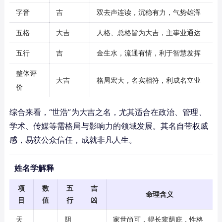
字音
吉
双去声连读，沉稳有力，气势雄浑
五格
大吉
人格、总格皆为大吉，主事业通达
五行
吉
金生水，流通有情，利于智慧发挥
整体评
大吉
格局宏大，名实相符，利成名立业
价
综合来看，“世浩”为大吉之名，尤其适合在政治、管理、
学术、传媒等需格局与影响力的领域发展。其名自带权威
感，易获公众信任，成就非凡人生。
姓名学解释
项
数
五
吉
命理含义
目
值
行
凶
天
阴
家世尚可，得长辈荫庇，性格