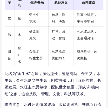
字
生克关系
象征意义
命理建议
行
受土生，
传承、刚
利事业稳定，
世
金
克木
毅、决断
主根基牢固
受金生，
广博、流
利思维活跃，
浩
水
克火
动、智慧
主变通灵活
金
组
金生水，
智慧流通，
格局灵动，运
+
合
相生之势
势能绵长
势顺畅
水
此名为“金生水”之局，源远流长，智慧涌动。金主义，水
主智，金生水则义中生智，刚柔并济，利于谋略布局、长
远发展。水旺主才思敏捷，配以世之稳重，形成“外稳内
动”之象，适合从政、管理、文化、科技等领域。
唯需注意：水过旺则情绪波动，金多则固执。整体五行流