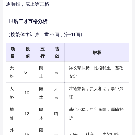
通顺畅，属上等吉格。
世浩三才五格分析
（按繁体字计算：世-5画，浩-11画）
项
数
五
吉
解释
目
值
行
凶
天
阴
得长辈扶持，性格稳重，基础
6
吉
格
土
安定
人
阳
大
才德兼备，贵人相助，事业兴
16
格
土
吉
旺
地
阴
基础不稳，早年多阻，需防挫
12
凶
格
木
折
外
阳
15
吉
人缘佳，社交广，声望日隆