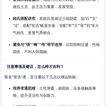
难抗土克，反主压力重重，发展受阻。
姓氏搭配讲究
：若姓氏笔画过少或阴柔，如“白”“文”
“沈”，搭配“世浩”略显失衡；宜配“李”“王”“张”“刘”等大
气姓氏，更显气势相合。
避免与“强”“峰”“伟”等字连用
：以防阳刚过盛，性格
固执，不利人际圆融。
注意事项及建议，怎么样才吉利？
取名“世浩”者，宜注重以下几点以增运助福：
培养变通思维
：土性厚重，易固执，应多接触新事
物，提升灵活性与创新力。