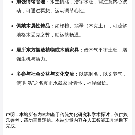
加强情绪管理
：水主情绪，浩字水旺，需注意内心波
动，可通过冥想、运动调节心性。
佩戴木属性饰品
：如绿檀、翡翠（木克土），可疏解
地格木受克之弊，助运势畅通。
居所东方摆放植物或木质家具
：借木气平衡土旺，增
强生机与活力。
多参与社会公益与文化交流
：以德润名，以文养气，
使“世浩”之名真正承载家国情怀，福泽绵长。
声明：本站所有内容均基于传统文化研究和学术探讨，仅供娱
乐参考，请勿盲目迷信。本站少量内容在人工智能工具辅助下
完成。