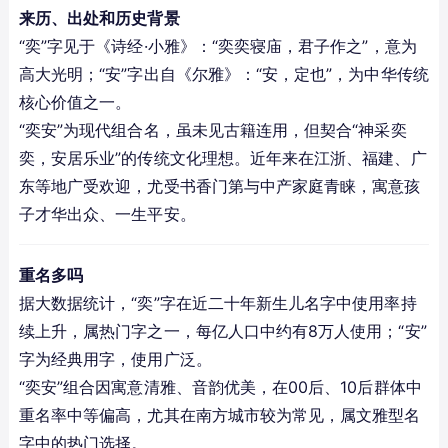
来历、出处和历史背景
“奕”字见于《诗经·小雅》：“奕奕寝庙，君子作之”，意为
高大光明；“安”字出自《尔雅》：“安，定也”，为中华传统
核心价值之一。
“奕安”为现代组合名，虽未见古籍连用，但契合“神采奕
奕，安居乐业”的传统文化理想。近年来在江浙、福建、广
东等地广受欢迎，尤受书香门第与中产家庭青睐，寓意孩
子才华出众、一生平安。
重名多吗
据大数据统计，“奕”字在近二十年新生儿名字中使用率持
续上升，属热门字之一，每亿人口中约有8万人使用；“安”
字为经典用字，使用广泛。
“奕安”组合因寓意清雅、音韵优美，在00后、10后群体中
重名率中等偏高，尤其在南方城市较为常见，属文雅型名
字中的热门选择。