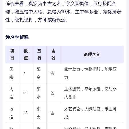
综合来看，奕安为中吉之名，字义音俱佳，五行搭配合
理，唯五格中人格、总格为19水，主中年多变，需修身养
性，稳扎稳打，方可成就长远。
姓名学解释
项
数
五
吉
命理含义
目
值
行
凶
天
阳
家世助力，性格坚毅，能承压
7
吉
格
金
力
人
阳
主体运弱，早年多阻，需防小
19
凶
格
水
人是非
地
阳
才艺双全，人缘旺盛，事业可
13
吉
格
火
成
外
阳
社交圆融，贵人扶持，声望渐