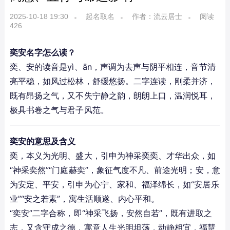
2025-10-18 19:30
起名取名
作者：流云居士
阅读
426
奕安名字怎么读？
奕、安的读音是yì、ān，声调为去声与阴平相连，音节清
亮平稳，如风过松林，舒缓悠扬。二字连读，刚柔并济，
既有昂扬之气，又不失宁静之韵，朗朗上口，温润悦耳，
极具书卷之气与君子风范。
奕安的意思及含义
奕，本义为光明、盛大，引申为神采奕奕、才华出众，如
“神采奕然”“门庭赫奕”，象征气度不凡、前途光明；安，意
为安定、平安，引申为心宁、家和、福泽绵长，如“安居乐
业”“安之若素”，寓生活顺遂、内心平和。
“奕安”二字合称，即“神采飞扬，安然自若”，既有进取之
志，又含守成之德，寓意人生光明坦荡，动静相宜，福慧