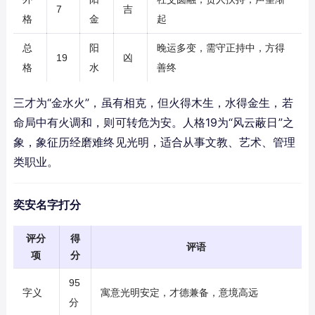
7
吉
格
金
起
总
阳
晚运多变，需守正持中，方得
19
凶
格
水
善终
三才为“金水火”，虽有相克，但火得木生，水得金生，若
命局中有火调和，则可转危为安。人格19为“风云蔽日”之
象，象征历经磨难终见光明，适合从事文教、艺术、管理
类职业。
奕安名字打分
评分
得
评语
项
分
95
字义
寓意光明安定，才德兼备，意境高远
分