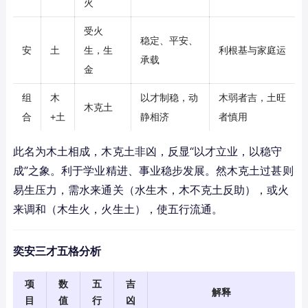
火
受火
稳定、平安、
安
土
生，生
利根基与家庭运
承载
金
组
木
以才制稳，动
木弱者吉，土旺
木克土
合
+土
静相济
者慎用
此名为木土相成，木克土非凶，反显“以才立业，以稳守
成”之象。利于学业精进、事业稳步发展。然木克土过甚则
易生压力，需水来通关（水生木，木不克土反助），或火
来调和（木生火，火生土），使五行流通。
奕安三才五格分析
项
数
五
吉
解释
目
值
行
凶