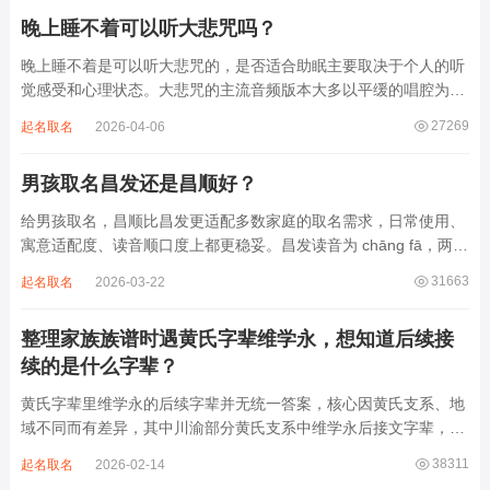
晚上睡不着可以听大悲咒吗？
晚上睡不着是可以听大悲咒的，是否适合助眠主要取决于个人的听
觉感受和心理状态。大悲咒的主流音频版本大多以平缓的唱腔为
主，旋律节奏偏慢，没有大幅度的起伏变化，也没有尖锐的音效和
27269
起名取名
2026-04-06
急促的鼓点，这类音频本身具备静心的基础特质。睡前思绪繁杂、
心里焦躁时，轻柔播放大悲咒，能减少大脑胡...
男孩取名昌发还是昌顺好？
给男孩取名，昌顺比昌发更适配多数家庭的取名需求，日常使用、
寓意适配度、读音顺口度上都更稳妥。昌发读音为 chāng fā，两个
字均为阴平声调，连读时没有声调起伏，日常呼喊不够清亮，远距
31663
起名取名
2026-03-22
离叫名字时辨识度不高。昌字本义为兴盛、繁茂，发字核心指向发
财、发迹，两个字组合的核心寓...
整理家族族谱时遇黄氏字辈维学永，想知道后续接
续的是什么字辈？
黄氏字辈里维学永的后续字辈并无统一答案，核心因黄氏支系、地
域不同而有差异，其中川渝部分黄氏支系中维学永后接文字辈，完
整顺承为维、学、永、文、明、盛。这个字辈序列是川渝地区黄氏
38311
起名取名
2026-02-14
某支系的续修字辈，在安岳、岳池一带的黄氏族谱里能明确查到，