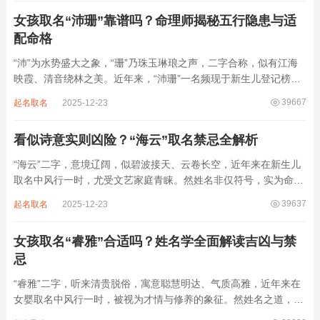
后续还跟着纲、常、任、本、初，再往后是...
女孩取名“沛珊”靠谱吗？命理师揭秘五行隐患与适
配命格
“沛”为水势盛大之象，“珊”乃珠玉琳琅之声，二字合称，似有江海
映霞、清音绕林之美。近年来，“沛珊”一名频现于新生儿登记榜
上，尤以女婴为多，取其灵动温润、才情出众之意。然姓名非止文
39667
起名取名
2025-12-23
雅符号，实为命理五行流转之枢纽。一字之选，关乎气场平衡。沛
属水，珊属金，金生水则势愈旺。若命...
看似诗意实则凶险？“海云”取名禁忌全解析
“海云”二字，意境辽阔，似碧波接天、云卷长空，近年来在新生儿
取名中风行一时，尤受文艺家庭青睐。然姓名非仅符号，实为命局
之延伸。若不顾八字寒暖燥湿，妄用“海云”，反成拖累。此名水势
39637
起名取名
2025-12-23
滔天，木浮无根，阴气过重，易致意志不坚、事业漂泊、健康受
损。男子用之多情志难定，女子用之则婚...
女孩取名“睿雅”合适吗？姓名学全面解读吉凶与禁
忌
“睿雅”二字，听来清贵脱俗，寓意聪慧明达、气质高雅，近年来在
女婴取名中风行一时，被视为才情与修养的象征。然姓名之道，贵
在因命施名，名若与八字相悖，纵然字字珠玑，也如履冰负薪，徒