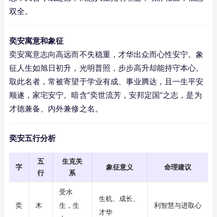
双全。
奕安寓意和象征
奕安寓意志向高远而不失稳重，才华出众而心性安宁。象
征人生如旭日初升，光明普照，步步高升却能持守本心。
取此名者，常被寄望于学业有成、事业腾达，且一生平安
顺遂，家宅安宁。暗含“奕世流芳，安邦定国”之志，是为
才德兼备、内外兼修之名。
奕安五行分析
五
生克关
字
象征意义
命理建议
行
系
受水
生机、成长、
奕
木
生，生
利智慧与进取心
才华