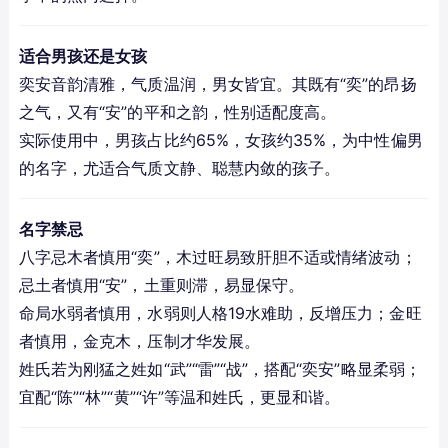
适合男孩还是女孩
奕安音韵清雅，气质温润，男女皆宜。其既有“奕”的昂扬
之气，又有“安”的平和之韵，性别适配度高。
实际使用中，男孩占比约65%，女孩约35%，为中性偏男
的名字，尤适合气质文静、聪慧内敛的孩子。
名字禁忌
八字忌木者慎用“奕”，木过旺易致肝胆不适或情绪波动；
忌土者慎用“安”，土重则滞，易显保守。
命局水弱者慎用，水弱则人格19水难助，反增压力；金旺
者慎用，金克木，压制才华发展。
姓氏若为刚猛之姓如“武”“雷”“战”，搭配“奕安”略显柔弱；
宜配“陈”“林”“黄”“许”等温和姓氏，更显和谐。