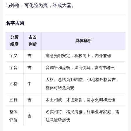
与外格，可化险为夷，终成大器。
名字吉凶
分析
吉凶
具体解析
维度
判断
字义
吉
寓意光明安定，积极向上，内外兼修
字音
吉
音调平和流畅，温润悦耳，富有书卷气
人格、总格为19凶数，但地格外格皆吉，
五格
中
整体可转危为安
五行
吉
木土相成，才德兼备，需水火调和更佳
整体
名实相符，格局清雅，利学业与家庭，需
吉
评价
注意运势起伏