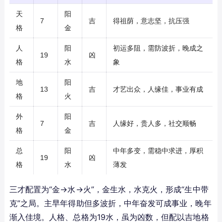
天
阳
7
吉
得祖荫，意志坚，抗压强
格
金
人
阳
初运多阻，需防波折，晚成之
19
凶
格
水
象
地
阳
13
吉
才艺出众，人缘佳，事业有成
格
火
外
阳
7
吉
人缘好，贵人多，社交顺畅
格
金
总
阳
中年多变，需稳中求进，厚积
19
凶
格
水
薄发
三才配置为“金→水→火”，金生水，水克火，形成“生中带
克”之局。主早年得助但多波折，中年奋发可成事业，晚年
渐入佳境。人格、总格为19水，虽为凶数，但配以吉地格