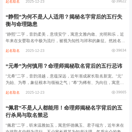
39622
起名取名
2025-12-23
增心力。细察“睿雅”之局，实藏金水成势、火土受制之患，若不顾
命主根基，贸然启用，反易招来体弱多...
“静熙”为何不是人人适用？揭秘名字背后的五行失
衡与命理隐患
“静熙”二字，音韵柔美，意境安宁，寓意文雅内敛、光明和乐，近
年来在女婴取名中极为流行，被视为知性与祥和的象征。然姓名命
理讲究因人而异，名若不合命局，再温婉也成负担。细究“静熙”之
39634
起名取名
2025-12-23
象，实藏金水偏寒、火气受制之弊，若不顾八字强弱，盲目套用，
反易引发体弱多病、意志不坚、事业难...
“元希”为何慎用？命理师揭秘取名背后的五行忌讳
“元希”二字，音韵清越，意蕴深远，近年渐成家长取名新宠。“元”
为始、为尊，象征根本与领袖之气；“希”为稀有、为向往，寓意卓
尔不群、心怀大志。组合而成，“元希”似有天纵之才、贵不可言之
39665
起名取名
2025-12-23
象。然姓名非止文雅，实为命理气场之枢纽。一字之选，关乎运途
起伏。“元”属木，“希”藏水火...
“佩君”不是人人都能用！命理师揭秘名字背后的五
行杀局与取名禁忌
“佩君”二字，听来温雅如玉，寓意怀德佩玉、君子端方，近年来在
女孩取名中颇为流行，不少家长视其为知书达理、气质出众的象