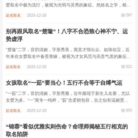
婴取名中极为流行，被视为光明与灵秀的象征。然姓名之学，根在
八字，名若与命相悖，纵然字字珠玑，也如逆水行舟，徒增困顿。
297
起名取名
2025-12-20
细究“昕琪”之象，实藏火炎土燥、金气受损之局，若不顾命主根
基，贸然启用，反易招致心神不宁、体弱...
别再跟风取名“楚璇”！八字不合恐致心神不宁、运
势虚浮
“楚璇”二字，音韵清婉，字形秀美，寓意才情出众、如珠似宝，近
年来在女婴取名中备受青睐，被视为才女风范与高贵气质的象征。
然姓名命理讲究因命而宜，名若不合八字，再雅致也成负累。细究
321
起名取名
2025-12-20
“楚璇”之象，实藏木火交战、金水受制之局，若不顾命局强弱，盲
目套用，反易引发心神耗损、情缘不稳...
女孩取名“一茹”要当心！五行不合等于自缚气运
“一茹”二字，音韵清婉，字形秀雅，近年频现于新生儿名册，尤以
女婴为多。“一”寓专一纯粹，“茹”含柔韧包容，合之似有温婉贤
淑、内外兼修之象。然姓名非止文雅，实为命理气场之枢机。一字
355
起名取名
2025-12-20
之选，关乎运途。“一”属水，“茹”属木，水生木本为相生，然若命
局失衡，反成泄耗之患。木旺则克...
“锦蓉”看似优雅实则伤命？命理师揭秘五行相克的
取名陷阱