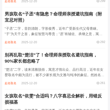
299
起名取名
2025-12-20
骨，反易招致志高运滞、体弱神疲、事业难成之患。本文直剖“韫
哲”命理内核，揭示其不可轻率启用的深...
男孩取名“子丞”有隐患？命理师亲授避坑指南（附
宜忌对照）
“子丞”二字，音韵清朗，字形俊秀，近年广受新生代父母青睐。
“子”为天干之首，象征智慧与尊贵；“丞”有辅佐、承继之意，寓意
担当与才略。然姓名非止文雅，实为命理气场之枢纽。一字之选，
292
起名取名
2025-12-20
关乎气运流转。“子丞”中“子”属水，“丞”五行亦归水，双水叠现，势
大力沉。若命局不需水助，强...
别再乱取“楚洁”了！命理师亲授取名避坑指南，
90%家长都忽略了
“楚洁”二字，读来清雅脱俗，寓意才情出众、品行高洁，近年在女
婴取名中颇为流行，被不少家长视为文雅与纯净的象征。然姓名之
学，根在八字，名若逆势而行，再清丽也成负累。细察“楚洁”之
261
起名取名
2025-12-20
象，实为木水成势、火土受制之局，若不顾命主五行强弱，贸然启
用，反易招来体弱多病、意志不坚、事业...
女孩取名“依雯”合适吗？八字喜忌全解析，用错反
损福基