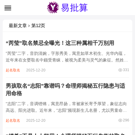
最新文章
第12页
“芮莹”取名禁忌全曝光！这三种属相千万别用
“芮莹”二字，音韵清婉，字形秀美，寓意如草木初生、光华内蕴，
近年来在女婴取名中颇受青睐，被视为柔美与灵气的象征。然姓名
命理，贵在契合命局，名若失衡，美亦成灾。细究“芮莹”之象，实
331
起名取名
2025-12-20
则暗藏木火交战、金水受制之局，阴气偏盛，阳气难扶。若不顾八
字强弱，盲目追风，反易招致体弱多病...
男孩取名“志阳”靠谱吗？命理师揭秘五行隐患与适
用命格
“志阳”二字，音调铿锵，寓意昂扬，常被家长寄予厚望，象征志向
高远、阳光进取。近年来，“志阳”频现新生儿名册，尤以男童命名
居多，俨然成为“有为少年”的代名词。然姓名非止文雅，实为命理
296
起名取名
2025-12-20
气场之枢纽。一字一音，皆牵动五行生克。“志阳”双字皆属火，烈
焰升腾，若命局忌火，强用无异于...