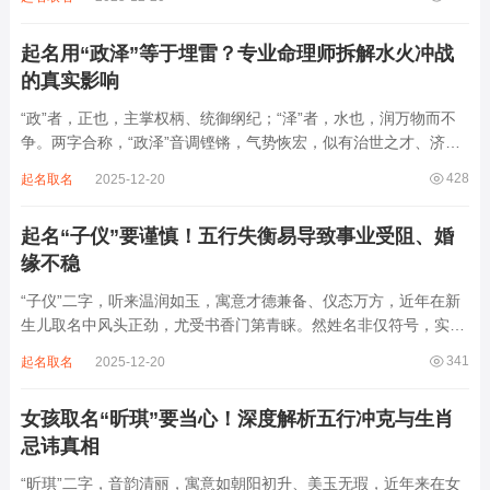
金相战、气机不稳之弊，若不顾八字强弱，盲目套用，反易招来心
神耗散、事业难成、情缘虚浮之患。此...
起名用“政泽”等于埋雷？专业命理师拆解水火冲战
的真实影响
“政”者，正也，主掌权柄、统御纲纪；“泽”者，水也，润万物而不
争。两字合称，“政泽”音调铿锵，气势恢宏，似有治世之才、济民
之德。近年来，“政泽”频现于男婴命名之中，家长寄望其子将来能
428
起名取名
2025-12-20
成栋梁之材，掌权柄而施恩泽。然姓名非止文辞之美，实为命理五
行之枢纽。一字之选，关乎气运流...
起名“子仪”要谨慎！五行失衡易导致事业受阻、婚
缘不稳
“子仪”二字，听来温润如玉，寓意才德兼备、仪态万方，近年在新
生儿取名中风头正劲，尤受书香门第青睐。然姓名非仅符号，实为
命局之延伸。细察“子仪”之象，暗藏水木泛滥、阳气不振之局，若
341
起名取名
2025-12-20
不顾八字强弱寒暖，盲目追捧此名，反易招致意志薄弱、事业难
成、健康受损之忧。此名外显文雅，内气...
女孩取名“昕琪”要当心！深度解析五行冲克与生肖
忌讳真相
“昕琪”二字，音韵清丽，寓意如朝阳初升、美玉无瑕，近年来在女