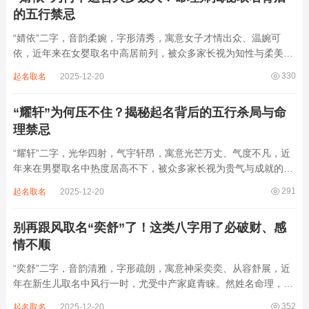
的五行禁忌
“婧依”二字，音韵柔婉，字形清秀，寓意女子才情出众、温婉可
依，近年来在女婴取名中高居前列，被众多家长视为知性与柔美的
象征。然姓名之道，根在八字，名若逆命而行，纵然字字珠玑，也
330
起名取名
2025-12-20
如履冰负重，徒增困扰。细察“婧依”之象，实为金水成势、木气受
制之局，阴柔过盛，阳气难伸。若不顾命...
“耀轩”为何压不住？揭秘起名背后的五行杀局与命
理禁忌
“耀轩”二字，光华四射，气宇轩昂，寓意光芒万丈、气度不凡，近
年来在男婴取名中热度居高不下，被众多家长视为贵气与成就的象
征。然姓名之学，根在命理，名若逆命而行，再响亮也成桎梏。细
291
起名取名
2025-12-20
察“耀轩”之局，实藏火炎土燥、金气熔销之患，若不顾八字根基，
贸然启用，反易招来心神焦躁、事业波...
别再跟风取名“奕舒”了！这类八字用了必破财、感
情不顺
“奕舒”二字，音韵清雅，字形疏朗，寓意神采奕奕、从容舒展，近
年在新生儿取名中风行一时，尤受中产家庭青睐。然姓名命理，贵
在契合命局，名若失衡，吉字反成凶兆。细究“奕舒”之象，实藏木
352
起名取名
2025-12-20