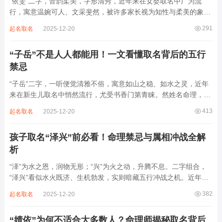
“依雯”二字，音韵柔美，字形清秀，近年来在女婴取名中广为流
行，寓意温婉可人、文采斐然，被许多家长视为知性与柔美的象
征。然姓名之学，根在八字，名若与命相悖，纵然字字珠玑，也如
291
起名取名
2025-12-20
穿错衣履，徒增不适。细究“依雯”之象，实为木水成势、阴气偏盛
之局，火土受制，阳气难伸。若命主本就寒...
“子岳”不是人人都能用！一文看懂取名背后的五行
禁忌
“子岳”二字，一听便觉清雅不俗，寓意如山之稳、如水之灵，近年
来在新生儿取名中悄然流行，尤受书香门第青睐。然姓名命理，贵
在契合命局，名若不合八字，再雅致也成负担。细究“子岳”之象，
413
起名取名
2025-12-20
实藏水土相战、金气暗耗之局，若不顾五行强弱，盲目启用，反易
招来根基不稳、事业难成、健康受损之...
孩子取名“泽兴”前必看！命理禁忌与属相冲战全解
析
“泽”为水之恩，润物无形；“兴”为火之动，升腾不息。二字组合，
“泽兴”看似水火既济、生机勃发，实则暗藏五行冲战之机。近年来
此名渐有流行之势，尤见于男婴命名，家长寄望孩子福泽深厚、事
382
起名取名
2025-12-20
业兴旺。然姓名非仅寓意之美，更系命理气场之枢。水火不容则气
乱，动静失衡则运折。“泽兴”一词...
“婧依”为何不适合大多数人？命理师揭秘取名背后