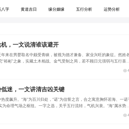
辰八字
黄道吉日
缘分姻缘
五行分析
运势分析
危机，一文说清谁该避开
，近年来在男婴取名中颇受青睐，被视为德才兼备、家业兴旺的象征。然姓
“裕彬”之象，实藏土木相战、金气受制之局，若不顾日元强弱与五行喜
势低迷，一文讲清吉凶关键
热度飙升。“海”为百川归处，“诺”为信誓之言，合之寓意胸怀若海、一诺
实为命理气场之枢纽。一字之选，关乎五行流转，气机兴衰。“海”属水势