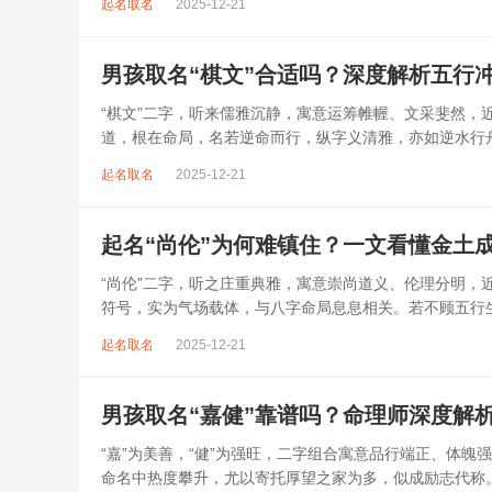
起名取名
2025-12-21
男孩取名“棋文”合适吗？深度解析五行
“棋文”二字，听来儒雅沉静，寓意运筹帷幄、文采斐然
道，根在命局，名若逆命而行，纵字义清雅，亦如逆水行
字强弱，轻率启用，反易招来思虑过重...
起名取名
2025-12-21
起名“尚伦”为何难镇住？一文看懂金土
“尚伦”二字，听之庄重典雅，寓意崇尚道义、伦理分明
符号，实为气场载体，与八字命局息息相关。若不顾五行
人远离之患。此名外显沉稳，内藏金土...
起名取名
2025-12-21
男孩取名“嘉健”靠谱吗？命理师深度解
“嘉”为美善，“健”为强旺，二字组合寓意品行端正、体魄
命名中热度攀升，尤以寄托厚望之家为多，似成励志代称。