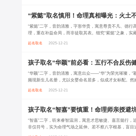
“紫懿”取名慎用！命理真相曝光：火土
“紫懿”二字，音韵清雅，字形华贵，寓意尊贵不凡、德
理，重在补益命局，而非徒取其表。细究“紫懿”之象，
病、情缘不稳、事业受阻之患。此名阴...
起名取名
2025-12-21
孩子取名“华颖”前必看：五行不合反伤
“华颖”二字，音韵清雅，寓意出众——“华”为荣光璀璨，
频现新生儿名册，尤以女婴命名居多，似成才女标配。然
属木，主生发向上；“颖”从...
起名取名
2025-12-21
孩子取名“智嘉”要慎重！命理师亲授避
“智嘉”二字，听来睿智温润，寓意才思敏捷、嘉言懿行
非仅符号，实为命理气场之延伸。若不察八字根基，盲目
过旺、火土受困之局，若命局不配，反...