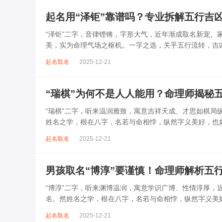
起名用“泽钜”靠谱吗？专业拆解五行吉
“泽钜”二字，音律铿锵，字形大气，近年渐成取名新宠。
美，实为命理气场之枢机。一字之选，关乎五行流转，吉凶立
用无异引水决堤，反致运势崩塌、...
起名取名
2025-12-21
“瑞棋”为何不是人人能用？命理师揭秘
“瑞棋”二字，听来温润雅致，寓意吉祥天成、才思如棋
姓名之学，根在八字，名若与命相悖，纵然字义美好，也
若不顾命主五行强弱，贸然启用，反易...
起名取名
2025-12-21
男孩取名“博淳”要谨慎！命理师解析五
“博淳”二字，听来渊博温润，寓意学识广博、性情淳厚，
名。然姓名之学，根在八字，名若与命相悖，纵然字义美
金沉之患，若不顾命主根基，轻率启用，...
起名取名
2025-12-21