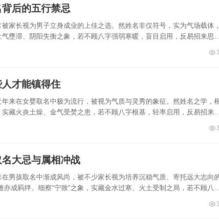
名背后的五行禁忌
，常被家长视为男子立身成业的上佳之选。然姓名非仅符号，实为气场载体
藏土气壅滞、阴阳失衡之象，若不顾八字强弱寒暖，盲目启用，反易招来思
些人才能镇得住
，近年来在女婴取名中极为流行，被视为气质与灵秀的象征。然姓名之学，
象，实藏火炎土燥、金气受焚之患，若不顾八字根基，轻率启用，反易招来
取名大忌与属相冲战
年来在男孩取名中渐成风尚，被不少家长视为培养沉稳气质、寄托远大志向
雅亦成羁绊。细察“宁致”之象，实藏金水过寒、火土受制之局，若不顾八