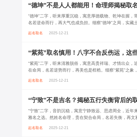
“德坤”不是人人都能用！命理师揭秘取
“德坤”二字，听来厚重沉稳，寓意厚德载物、乾坤在握
名若逆命而行，再大气也成负担。细察“德坤”之局，实
过重、行动受阻、健康下滑之忧。此名...
起名取名
2025-12-21
“紫苑”取名慎用！八字不合反伤运，这
“紫苑”二字，听来清雅脱俗，寓意高贵祥瑞、才情出众
在命局，名若逆势而行，再美也是桎梏。细察“紫苑”之
弱多疾、情缘不稳、事业受阻之忧。此...
起名取名
2025-12-21
“宁致”不是吉名？揭秘五行失衡背后的
“宁致”二字，音韵沉稳，寓意宁静致远、思虑周全，近
雅名之选。然姓名命理，贵在契合命局，名若失衡，再文
喜忌，盲目套用，反易招致意志不坚、...
起名取名
2025-12-21