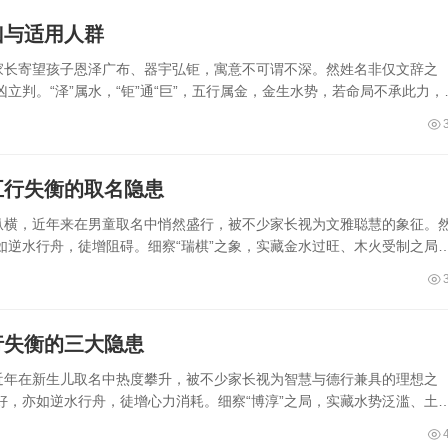
凶与适用人群
家长寄望孩子恩泽广布、器宇弘钜，寓意不可谓不深。然姓名非仅文辞之
判。“泽”属水，“钜”通“巨”，五行属金，金生水势，若命局不承此力，
五行失衡的取名隐患
局纵横，近年来在男童取名中悄然盛行，被不少家长视为文雅聪慧的象征。
如逆水行舟，徒增阻碍。细察“瑞棋”之象，实藏金水过旺、木火受制之局
行失衡的三大隐患
近年在新生儿取名中热度攀升，被不少家长视为智慧与德行兼具的理想之
好，亦如逆水行舟，徒增心力消耗。细察“博淳”之局，实藏水势泛滥、土