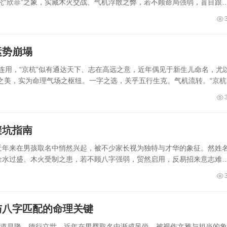
“欣菲”之象，实藏木火交战、气机浮散之弊，若不顾命局强弱，盲目跟
运势崩塌
二字连用，“京杭”似有通达天下、志在高远之意，近年偶见于新生儿命名，尤
之美，实为命理气场之枢纽。一字之选，关乎五行生克、气机流转。“京杭
避坑指南
，近年来在男孩取名中悄然兴起，被不少家长视为独特与才华的象征。然姓
金水过盛、木火受制之患，若不顾八字强弱，贸然启用，反易招来意志难
与八字匹配的命理关键
意家道昌隆、德行立世，近年在男婴取名中渐成风尚，被视作文雅与担当的象