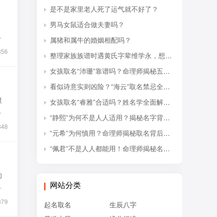
是不是家里老人死了运气就不好了？
男马女鼠适合做夫妻吗？
，
虑
属猪和属牛的婚姻相配吗？
356
整理家族族谱时遇黄氏字辈维学永，想知道后续接续的是什么字辈？
女孩取名“沛珊”靠谱吗？命理师揭秘五行隐患与适配命格
看似诗意实则凶险？“海云”取名禁忌全解析
根
女孩取名“睿雅”合适吗？姓名学全面解读吉凶与禁忌
体
“静熙”为何不是人人适用？揭秘名字背后的五行失衡与命理隐患
348
“元希”为何慎用？命理师揭秘取名背后的五行忌讳
“佩君”不是人人都能用！命理师揭秘名字背后的五行杀局与取名禁忌
的
网站分类
字
379
起名取名
生辰八字