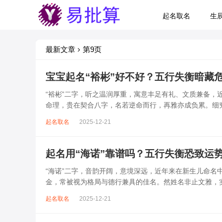
起名取名
生
最新文章
第9页
宝宝起名“裕彬”好不好？五行失衡暗藏
“裕彬”二字，听之温润厚重，寓意丰足有礼、文质兼备
命理，贵在契合八字，名若逆命而行，再雅亦成负累。细究
忌，盲目启用，反易招致运势迟滞、精神...
起名取名
2025-12-21
起名用“海诺”靠谱吗？五行失衡恐致运
“海诺”二字，音韵开阔，意境深远，近年来在新生儿命名中
金，常被视为格局与德行兼具的佳名。然姓名非止文雅，
天，“诺”含言信之金，水金相...
起名取名
2025-12-21