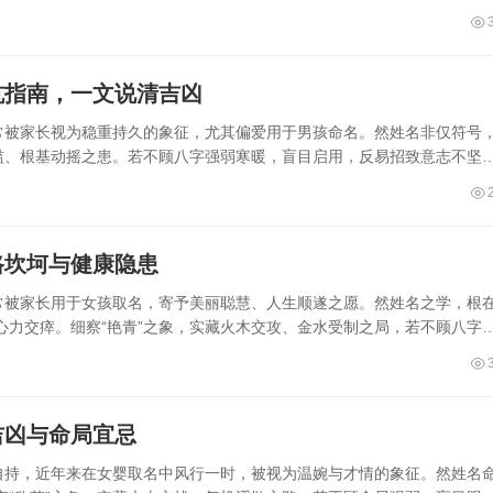
坑指南，一文说清吉凶
，常被家长视为稳重持久的象征，尤其偏爱用于男孩命名。然姓名非仅符号
泛滥、根基动摇之患。若不顾八字强弱寒暖，盲目启用，反易招致意志不坚
路坎坷与健康隐患
，常被家长用于女孩取名，寄予美丽聪慧、人生顺遂之愿。然姓名之学，根
心力交瘁。细察“艳青”之象，实藏火木交攻、金水受制之局，若不顾八字
吉凶与命局宜忌
华自持，近年来在女婴取名中风行一时，被视为温婉与才情的象征。然姓名