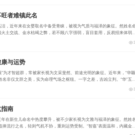
不旺者难镇此名
行高洁，近年来在女婴取名中备受青睐，被视为气质与福泽的象征。然姓名
实藏火土交战、金水枯竭之弊，若不顾八字强弱，盲目套用，反易招来体弱
健康与运势
“颖”为才智超群，常被家长视为文采斐然、前途光明的象征。近年来，“华颖
姓名非仅文辞之美，实为命理气场之枢纽。一字之差，吉凶立判。“华”五
坑指南
，近年在新生儿命名中热度攀升，被不少家长视为文雅与福泽的象征。然姓
追捧流行之名，轻则气机不协，重则运势受制。“智嘉”表面温和，内藏金