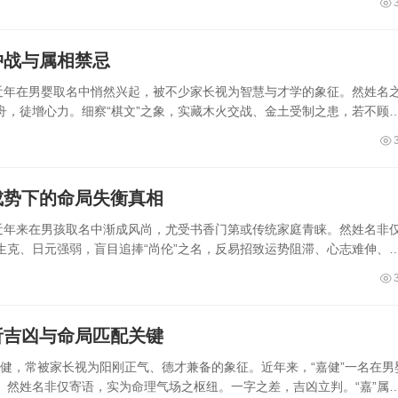
冲战与属相禁忌
，近年在男婴取名中悄然兴起，被不少家长视为智慧与才学的象征。然姓名
舟，徒增心力。细察“棋文”之象，实藏木火交战、金土受制之患，若不顾
成势下的命局失衡真相
，近年来在男孩取名中渐成风尚，尤受书香门第或传统家庭青睐。然姓名非
生克、日元强弱，盲目追捧“尚伦”之名，反易招致运势阻滞、心志难伸、
析吉凶与命局匹配关键
强健，常被家长视为阳刚正气、德才兼备的象征。近年来，“嘉健”一名在男
然姓名非仅寄语，实为命理气场之枢纽。一字之差，吉凶立判。“嘉”属