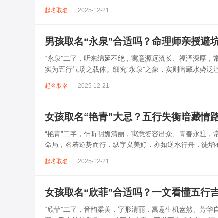
木，“健”属木，双木成林，若命...
起名取名
2025-12-21
男孩取名“永泉”合适吗？命理师亲授避
“永泉”二字，听来绵延不绝，寓意源远流长、福泽深厚
实为五行气场之载体。细究“永泉”之象，实则暗藏水势
财运外泄、健康受损之忧。此名看似温...
起名取名
2025-12-21
女孩取名“艳青”大忌？五行失衡暗藏情
“艳青”二字，乍听明媚清丽，寓意姿容出众、青春永驻
命局，名若逆势而行，纵字义美好，亦如逆水行舟，徒增
弱，贸然启用，反易招来情缘虚浮、健...
起名取名
2025-12-21
女孩取名“欣菲”合适吗？一文看懂五行
“欣菲”二字，音韵柔美，字形清丽，寓意生机盎然、芳