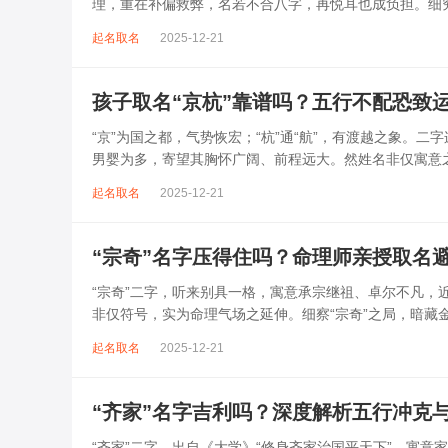
理，重在补偏救弊，名若不合八字，再悦耳也成负担。细究
风，反易招致情绪不稳、事业难成、健康...
起名取名
2025-12-21
孩子取名“京杭”靠谱吗？五行不配恐致
“京”为国之都，气势恢宏；“杭”通“航”，有渡越之象。
男婴为多，寄望其胸怀广阔、前程远大。然姓名非仅寓意
二字皆属木，且“京”高耸入...
起名取名
2025-12-21
“宗奇”名字压得住吗？命理师亲授取名
“宗奇”二字，听来别具一格，寓意承宗继祖、卓尔不凡
非仅符号，实为命理气场之延伸。细察“宗奇”之局，暗藏
坚、事业反复、健康受损之忧。此名看似...
起名取名
2025-12-21
“齐家”名字吉利吗？深度解析五行冲克
“齐家”二字，出自《大学》“修身齐家治国平天下”，寓