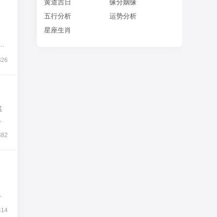
黄道吉日
缘分姻缘
五行分析
运势分析
星座生肖
强
326
然
，
382
崩
414